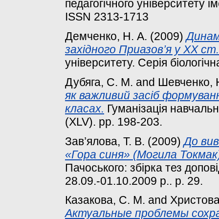
педагогічного університету іме
ISSN 2313-1713
Демченко, Н. А.
(2009)
Динамі
західного Приазов’я у ХХ ст.
університету. Серія біологічн
Дубяга, С. М.
and
Шевченко, 
як важливий засіб формуван
класах.
Гуманізація навчально
(ХLV). pp. 198-203.
Зав’ялова, Т. В.
(2009)
До ви
«Гора синя» (Могила Токмак)
Пачоського: збірка тез допові
28.09.-01.10.2009 р.. p. 29.
Казакова, С. М.
and
Христовая
Актуальные проблемы сохра