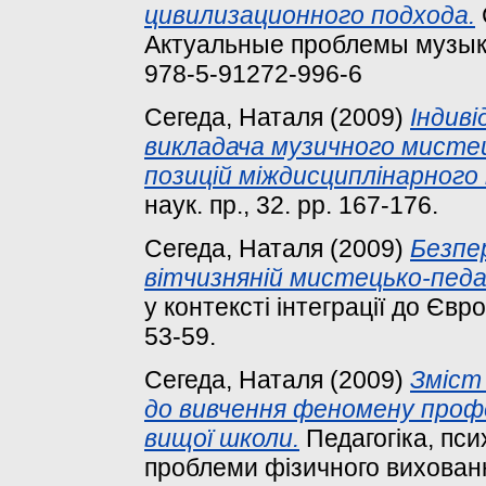
цивилизационного подхода.
Актуальные проблемы музыка
978-5-91272-996-6
Сегеда, Наталя
(2009)
Індив
викладача музичного мисте
позицій міждисциплінарного 
наук. пр., 32. pp. 167-176.
Сегеда, Наталя
(2009)
Безпер
вітчизняній мистецько-педаг
у контексті інтеграції до Євр
53-59.
Сегеда, Наталя
(2009)
Зміст
до вивчення феномену проф
вищої школи.
Педагогіка, псих
проблеми фізичного виховання