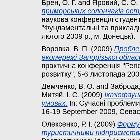
Брен, О. Г.
and
Яровий, С. О.
приморських солончаків ост
наукова конференція студент
"Фундаментальні та прикладні
лютого 2009 р., м. Донецьк).
Воровка, В. П.
(2009)
Пробле
екомережі Запорізької облас
практична конференція "Регі
розвитку", 5-6 листопада 2009
Демченко, В. О.
and
Заброда,
Митяй, I. С.
(2009)
Іхтіофаун
умовах.
In: Сучасні проблеми 
16-19 September 2009, Севас
Олексенко, Р. І.
(2009)
Формув
туристичними підприємства