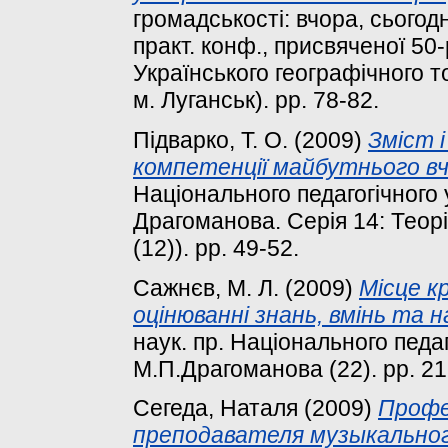
громадськості: вчора, сьогодн
практ. конф., присвяченої 50
Українського географічного т
м. Луганськ). pp. 78-82.
Підварко, Т. О.
(2009)
Зміст 
компетенції майбутнього в
Національного педагогічного 
Драгоманова. Серія 14: Теорі
(12)). pp. 49-52.
Сажнєв, М. Л.
(2009)
Місце к
оцінюванні знань, вмінь та н
наук. пр. Національного педаг
М.П.Драгоманова (22). pp. 21
Сегеда, Наталя
(2009)
Профе
преподавателя музыкальног