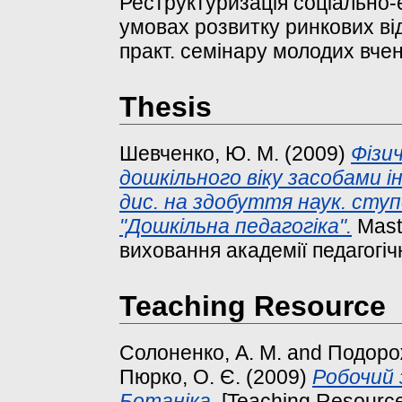
Реструктуризація соціально-
умовах розвитку ринкових від
практ. семінару молодих вчен
Thesis
Шевченко, Ю. М.
(2009)
Фізи
дошкільного віку засобами ін
дис. на здобуття наук. ступе
"Дошкільна педагогіка".
Maste
виховання академії педагогіч
Teaching Resource
Солоненко, А. М.
and
Подорож
Пюрко, О. Є.
(2009)
Робочий 
Ботаніка.
[Teaching Resource