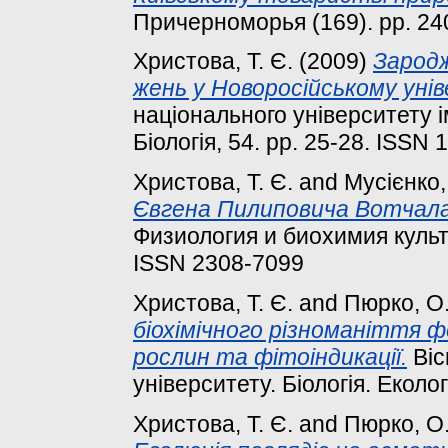
Причерноморья (169). pp. 24
Христова, Т. Є.
(2009)
Зародж
жень у Новоросійському уні
національного університету 
Біологія, 54. pp. 25-28. ISSN
Христова, Т. Є.
and
Мусієнко,
Євгена Пилиповича Вотчала (
Физиология и биохимия культу
ISSN 2308-7099
Христова, Т. Є.
and
Пюрко, О.
біохімічного різноманіття ф
рослин та фітоіндикації.
Віс
університету. Біологія. Еколог
Христова, Т. Є.
and
Пюрко, О.