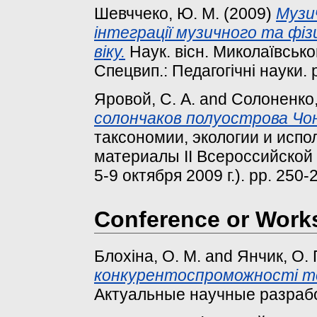
Шевччеко, Ю. М.
(2009)
Музич
інтеграції музичного та фі
віку.
Наук. вісн. Миколаївського
Спецвип.: Педагогічні науки. 
Яровой, С. А.
and
Солоненко,
солончаков полуострова Чон
таксономии, экологии и испо
материалы II Всероссийской 
5-9 октября 2009 г.). pp. 250-
Conference or Work
Блохіна, О. М.
and
Янчик, О. 
конкурентоспроможності тов
Актуальные научные разработ