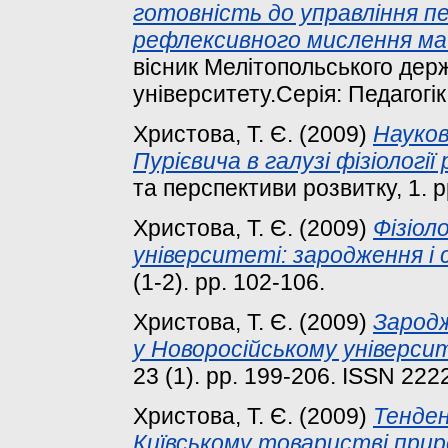
готовність до управління п
рефлексивного мислення ма
вісник Мелітопольського держ
університету.Серія: Педагогіка
Христова, Т. Є.
(2009)
Науков
Пурієвича в галузі фізіології
та перспективи розвитку, 1. 
Христова, Т. Є.
(2009)
Фізіол
університеті: зародження і
(1-2). pp. 102-106.
Христова, Т. Є.
(2009)
Зародж
у Новоросійському універси
23 (1). pp. 199-206. ISSN 222
Христова, Т. Є.
(2009)
Тенден
Київському товаристві прир