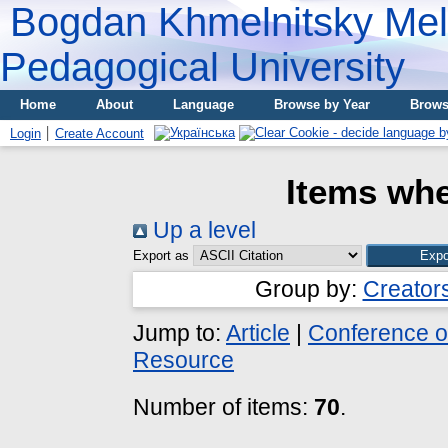
Bogdan Khmelnitsky Meli
Pedagogical University
Home
About
Language
Browse by Year
Brows
Login
Create Account
Items whe
Up a level
Export as
Group by:
Creator
Jump to:
Article
|
Conference o
Resource
Number of items:
70
.