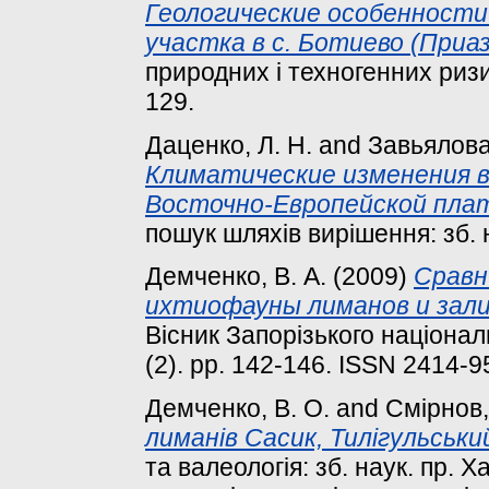
Геологические особенности
участка в с. Ботиево (Приаз
природних і техногенних ризикі
129.
Даценко, Л. Н.
and
Завьялова,
Климатические изменения в
Восточно-Европейской пла
пошук шляхів вирішення: зб. н
Демченко, В. А.
(2009)
Сравн
ихтиофауны лиманов и зали
Вісник Запорізького національ
(2). pp. 142-146. ISSN 2414-
Демченко, В. О.
and
Смірнов, 
лиманів Сасик, Тилігульськ
та валеологія: зб. наук. пр. 