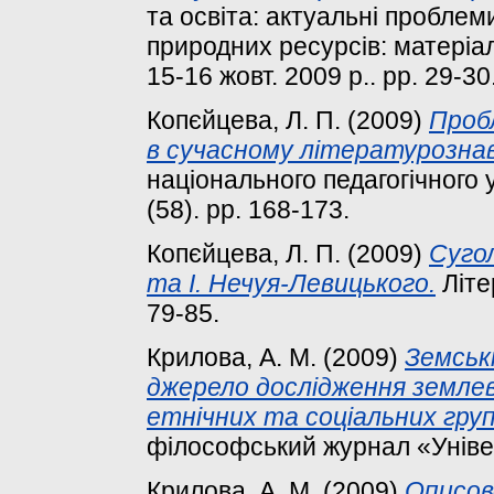
та освіта: актуальні пробле
природних ресурсів: матеріал
15-16 жовт. 2009 р.. pp. 29-30
Копєйцева, Л. П.
(2009)
Проб
в сучасному літературознав
національного педагогічного 
(58). pp. 168-173.
Копєйцева, Л. П.
(2009)
Суго
та І. Нечуя-Левицького.
Літе
79-85.
Крилова, А. М.
(2009)
Земськ
джерело дослідження земле
етнічних та соціальних груп
філософський журнал «Універс
Крилова, А. М.
(2009)
Описов