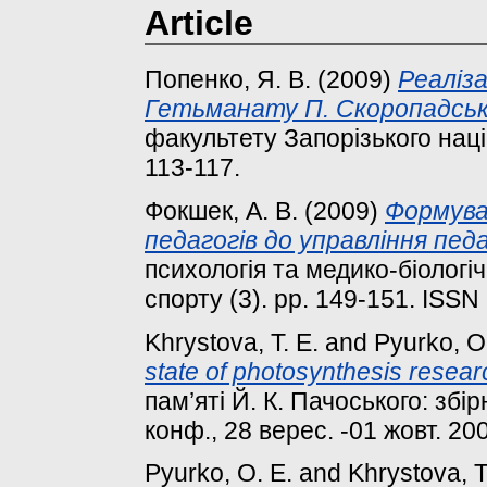
Article
Попенко, Я. В.
(2009)
Реаліза
Гетьманату П. Скоропадськ
факультету Запорізького наці
113-117.
Фокшек, А. В.
(2009)
Формува
педагогів до управління пед
психологiя та медико-бiологi
спорту (3). pp. 149-151. ISS
Khrystova, T. E.
and
Pyurko, O
state of photosynthesis resear
пам’яті Й. К. Пачоського: збі
конф., 28 верес. -01 жовт. 2009
Pyurko, O. E.
and
Khrystova, T