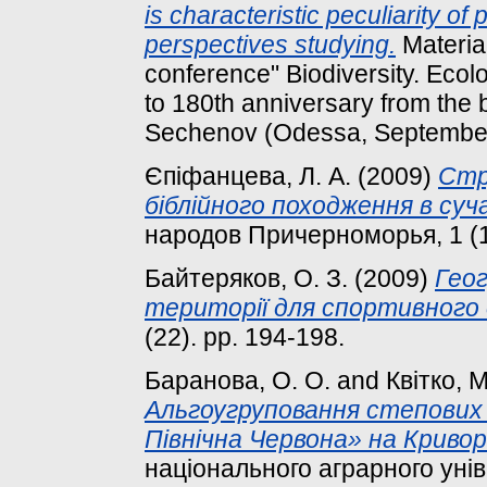
is characteristic peculiarity of
perspectives studying.
Material
conference" Biodiversity. Ecolo
to 180th anniversary from the b
Sechenov (Odessa, September 
Єпіфанцева, Л. А.
(2009)
Стр
біблійного походження в суча
народов Причерноморья, 1 (1
Байтеряков, О. З.
(2009)
Геог
території для спортивного 
(22). pp. 194-198.
Баранова, О. О.
and
Квітко, М
Альгоугруповання степових 
Північна Червона» на Кривор
національного аграрного уніве