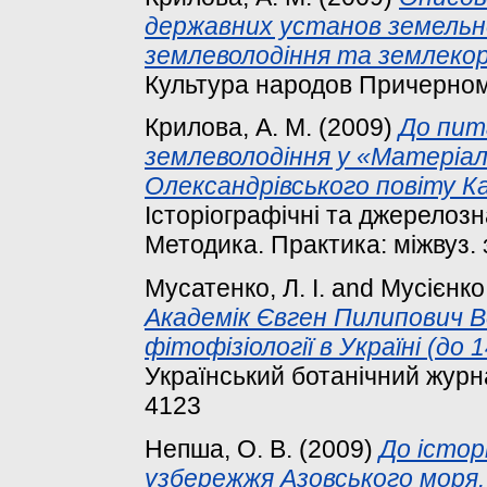
державних установ земельно
землеволодіння та землекор
Культура народов Причерномо
Крилова, А. М.
(2009)
До пит
землеволодіння у «Матеріал
Олександрівського повіту Ка
Історіографічні та джерелозна
Методика. Практика: міжвуз. зб
Мусатенко, Л. І.
and
Мусієнко
Академік Євген Пилипович В
фітофізіології в Україні (до 
Український ботанічний журна
4123
Непша, О. В.
(2009)
До істор
узбережжя Азовського моря.