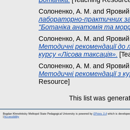
Солоненко, А. М.
and
Яровий,
лабораторно-практичних за
"Ботаніка анатомія та морф
Солоненко, А. М.
and
Яровий,
Методичні рекомендації до
курсу «Лісова таксація».
[Te
Солоненко, А. М.
and
Яровий,
Методичні рекомендації з ку
Resource]
This list was gener
Bogdan Khmelnitsky Melitopol State Pedagogical University is powered by
EPrints 3.4
which is develope
|
Accessibility