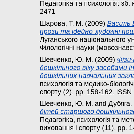
Педагогіка та психологія: зб. 
2471
Шарова, Т. М.
(2009)
Василь 
прози та ідейно-художні по
Луганського національного у
Філологічні науки (мовознавст
Шевченко, Ю. М.
(2009)
Фізи
дошкільного віку засобами ін
дошкільних навчальних закла
психологія та медико-біологі
спорту (2). pp. 158-162. ISS
Шевченко, Ю. М.
and
Дубяга, 
дітей старшого дошкільного 
Педагогіка, психологія та ме
виховання і спорту (11). pp.