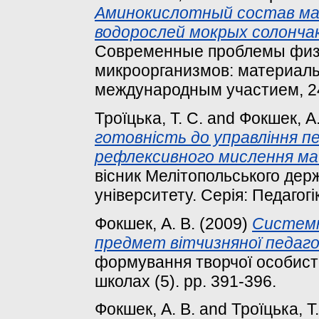
Аминокислотный состав ма
водорослей мокрых солонча
Современные проблемы физи
микроорганизмов: материал
международным участием, 24-
Троїцька, Т. С.
and
Фокшек, А.
готовність до управління п
рефлексивного мислення ма
вісник Мелітопольського дер
університету. Серія: Педагогі
Фокшек, А. В.
(2009)
Системни
предмет вітчизняної педагог
формування творчої особистос
школах (5). pp. 391-396.
Фокшек, А. В.
and
Троїцька, Т.