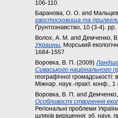
106-110.
Баранова, О. О.
and
Мальцева
хвостосховища та прилегли
Ґрунтознавство, 10 (3-4). pp
Волох, A. М.
and
Демченко, В
Украины.
Морський екологічни
1684-1557
Воровка, В. П.
(2009)
Ландша
Сиваського національного п
географічної громадськості: в
Міжнар. наук.-практ. конф., 1 (
Воровка, В. П.
and
Демченко,
Особливості створення еколо
Регіональні проблеми України
шляхів вирішення: зб. наук. пр