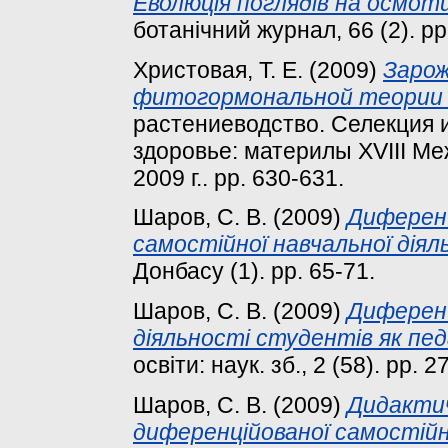
Еволюція поглядів на осмоти
ботанічний журнал, 66 (2). p
Христовая, Т. Е.
(2009)
Зарож
фитогормональной теории 
растениеводство. Селекция и
здоровье: материлы ХVІІІ Ме
2009 г.. pp. 630-631.
Шаров, С. В.
(2009)
Диференц
самостійної навчальної діял
Донбасу (1). pp. 65-71.
Шаров, С. В.
(2009)
Диференц
діяльності студентів як пед
освіти: наук. зб., 2 (58). pp. 2
Шаров, С. В.
(2009)
Дидактич
диференційованої самостійн