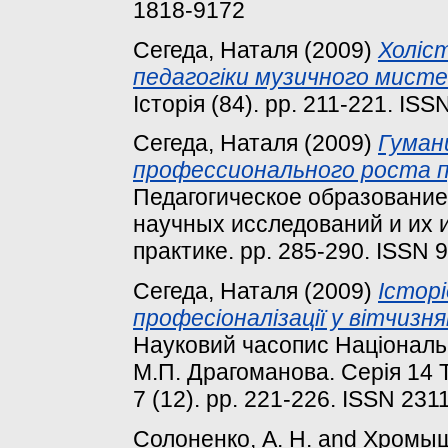
1818-9172
Сегеда, Наталя
(2009)
Холіс
педагогіки музичного мист
Історія (84). pp. 211-221. IS
Сегеда, Наталя
(2009)
Гуман
профессионального роста 
Педагогическое образование
научных исследований и их 
практике. pp. 285-290. ISSN 
Сегеда, Наталя
(2009)
Історі
професіоналізації у вітчизня
Науковий часопис Національн
М.П. Драгоманова. Серія 14 Т
7 (12). pp. 221-226. ISSN 231
Солоненко, А. Н.
and
Хромыше