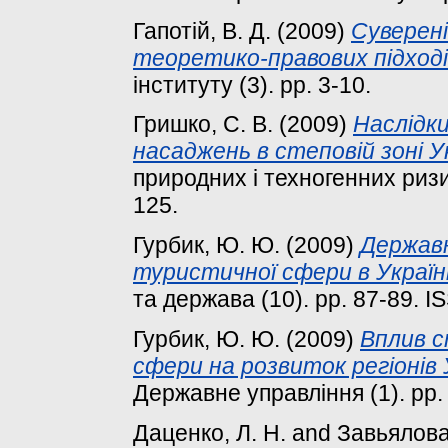
Гапотій, В. Д.
(2009)
Суверен
теоретико-правових підході
інституту (3). pp. 3-10.
Гришко, С. В.
(2009)
Наслідк
насаджень в степовій зоні У
природних і техногенних ризикі
125.
Гурбик, Ю. Ю.
(2009)
Державн
туристичної сфери в Україн
та держава (10). pp. 87-89. 
Гурбик, Ю. Ю.
(2009)
Вплив с
сфери на розвиток регіонів 
Державне управління (1). pp.
Даценко, Л. Н.
and
Завьялова,