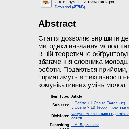
Стаття_Дубяга СМ_Шевченко Ю.pdf
Download (457kB)
Abstract
Стаття дозволяє вирішити дея
методики навчання молодших 
В ній теоретично обґрунтов
збагачення словника молодши
роботи. Подаються прийоми,
сприятимуть ефективності на
комунікативних умінь молодш
Item Type:
Article
L Освіта
>
L Освіта (Загальне)
Subjects:
L Освіта
>
LB Теорія і практика 
Факультет соціально-педагогічно
Divisions:
освіти
Depositing
І. А. Барбашова