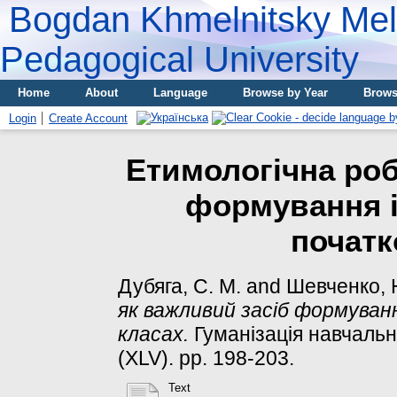
Bogdan Khmelnitsky Meli
Pedagogical University
Home
About
Language
Browse by Year
Brows
Login
Create Account
Етимологічна роб
формування і
початк
Дубяга, С. М.
and
Шевченко, 
як важливий засіб формуван
класах.
Гуманізація навчально
(ХLV). pp. 198-203.
Text