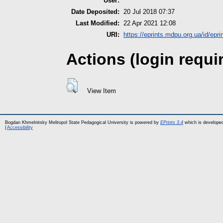
User:
Date Deposited:
20 Jul 2018 07:37
Last Modified:
22 Apr 2021 12:08
URI:
https://eprints.mdpu.org.ua/id/epri
Actions (login requi
View Item
Bogdan Khmelnitsky Melitopol State Pedagogical University is powered by
EPrints 3.4
which is develope
|
Accessibility