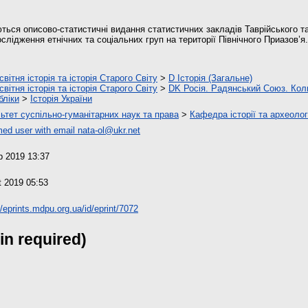
ються описово-статистичні видання статистичних закладів Таврійського 
лідження етнічних та соціальних груп на території Північного Приазов’я.
вітня історія та історія Старого Світу
>
D Історія (Загальне)
вітня історія та історія Старого Світу
>
DK Росія. Радянський Союз. Кол
бліки
>
Історія України
ьтет суспільно-гуманітарних наук та права
>
Кафедра історії та археолог
ed user with email
nata-ol@ukr.net
p 2019 13:37
t 2019 05:53
//eprints.mdpu.org.ua/id/eprint/7072
in required)