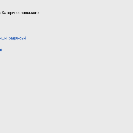
та Катеринославського
ишні радянські
ії