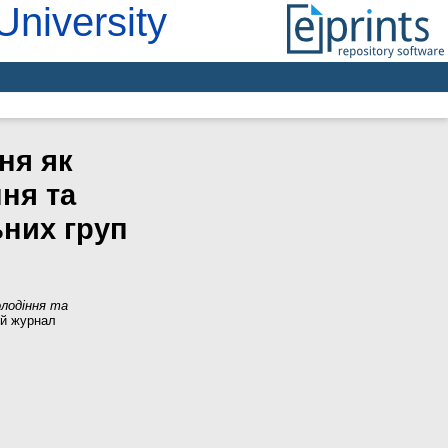
University
ня як
ня та
ьних груп
олодіння та
й журнал