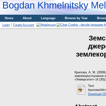
Bogdan Khmelnitsky Meli
Home
About
Language
Browse by Year
Brows
Login
Create Account
Земс
джер
землекор
Крилова, А. М.
(2009
землекористування ет
«Університет» (4 (30)).
Text
КриловаАМст
Download (2