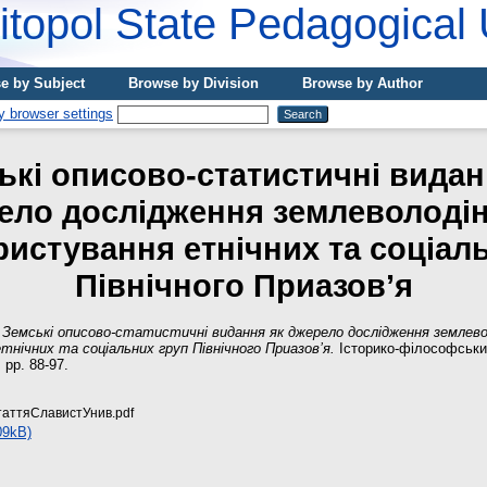
topol State Pedagogical 
e by Subject
Browse by Division
Browse by Author
ькі описово-статистичні видан
ело дослідження землеволодін
истування етнічних та соціал
Північного Приазов’я
)
Земські описово-статистичні видання як джерело дослідження землев
нічних та соціальних груп Північного Приазов’я.
Історико-філософськи
 pp. 88-97.
аттяСлавистУнив.pdf
09kB)