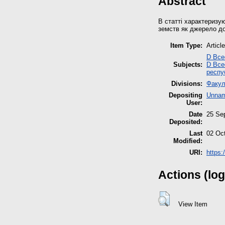
Abstract
В статті характеризу
земств як джерело дос
Item Type:
Article
D Всес
Subjects:
D Всес
респу
Divisions:
Факул
Depositing
Unnam
User:
Date
25 Se
Deposited:
Last
02 Oc
Modified:
URI:
https:
Actions (log
View Item