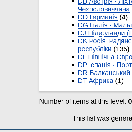
DB Австрія - Ліх
Чехословаччина
DD Германія
(4)
DG Італія - Маль
DJ Нідерланди (Г
DK Росія. Радянс
республіки
(135)
DL Північна Євр
DP Іспанія - Порт
DR Балканський 
DT Африка
(1)
Number of items at this level:
0
This list was gener