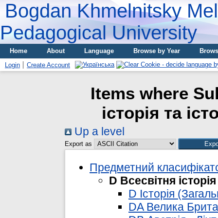
Bogdan Khmelnitsky Meli
Pedagogical University
Home
About
Language
Browse by Year
Brows
Login
Create Account
Items where Sub
історія та іст
Up a level
Export as
Предметний класифікато
D Всесвітня історія
D Історія (Загаль
DA Велика Брита