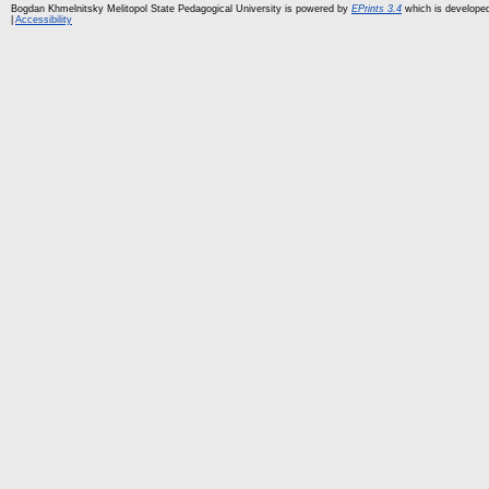
Bogdan Khmelnitsky Melitopol State Pedagogical University is powered by
EPrints 3.4
which is develope
|
Accessibility