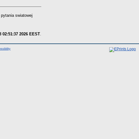
 pytania swiatowej
8 02:51:37 2026 EEST
.
ssibility