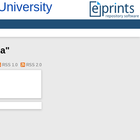
University
ка"
RSS 1.0
RSS 2.0