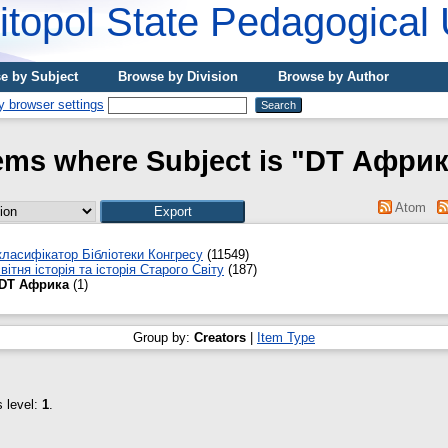
topol State Pedagogical 
e by Subject
Browse by Division
Browse by Author
ems where Subject is "DT Афри
Atom
ласифікатор Бібліотеки Конгресу
(11549)
вітня історія та історія Старого Світу
(187)
DT Африка
(1)
Group by:
Creators
|
Item Type
s level:
1
.