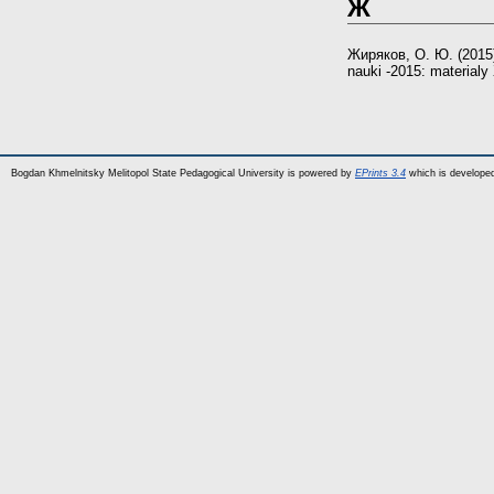
Ж
Жиряков, О. Ю.
(2015
nauki -2015: materialy
Bogdan Khmelnitsky Melitopol State Pedagogical University is powered by
EPrints 3.4
which is develope