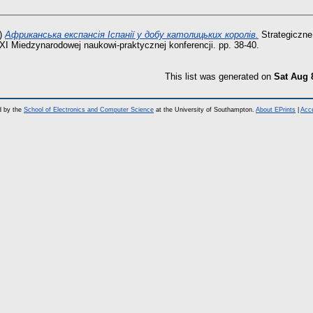
)
Африканська експансія Іспанії у добу католицьких королів.
Strategiczne
 XI Miedzynarodowej naukowi-praktycznej konferencji. pp. 38-40.
This list was generated on
Sat Aug 
d by the
School of Electronics and Computer Science
at the University of Southampton.
About EPrints
|
Acce