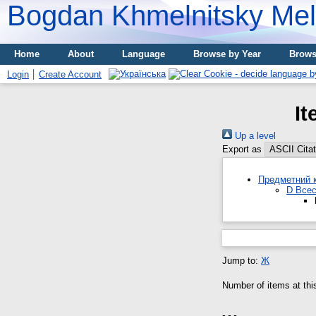
Bogdan Khmelnitsky Meli
Home
About
Language
Browse by Year
Brows
Login
Create Account
It
Up a level
Export as
Предметний к
D Всес
Jump to:
Ж
Number of items at thi