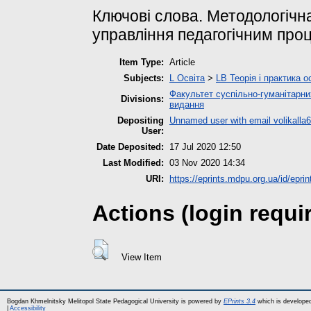
Ключові слова. Методологічна
управління педагогічним про
Item Type:
Article
Subjects:
L Освіта
>
LB Теорія і практика о
Факультет суспільно-гуманітарни
Divisions:
видання
Depositing
Unnamed user with email
volikall
User:
Date Deposited:
17 Jul 2020 12:50
Last Modified:
03 Nov 2020 14:34
URI:
https://eprints.mdpu.org.ua/id/epri
Actions (login requi
View Item
Bogdan Khmelnitsky Melitopol State Pedagogical University is powered by
EPrints 3.4
which is develope
|
Accessibility