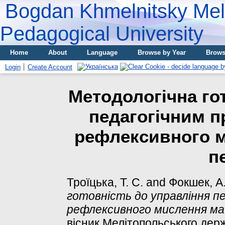
Bogdan Khmelnitsky Meli
Pedagogical University
Home
About
Language
Browse by Year
Brows
Login
Create Account
Методологічна го
педагогічним п
рефлексивного 
п
Троїцька, Т. С.
and
Фокшек, А.
готовність до управління п
рефлексивного мислення ма
вісник Мелітопольського дер