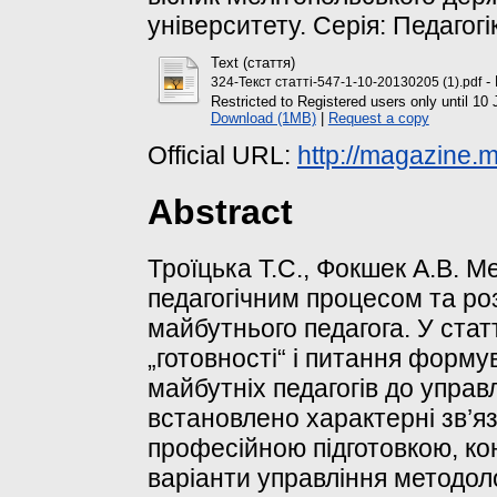
університету. Серія: Педагогі
Text (стаття)
- 
324-Текст статті-547-1-10-20130205 (1).pdf
Restricted to Registered users only until 10 
Download (1MB)
|
Request a copy
Official URL:
http://magazine.m
Abstract
Троїцька Т.С., Фокшек А.В. М
педагогічним процесом та р
майбутнього педагога. У стат
„готовності“ і питання форму
майбутніх педагогів до управ
встановлено характерні зв’яз
професійною підготовкою, к
варіанти управління методоло