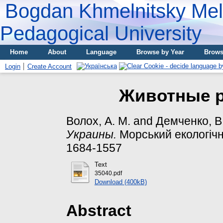
Bogdan Khmelnitsky Meli
Pedagogical University
Home
About
Language
Browse by Year
Brows
Login
Create Account
Животные 
Волох, A. М.
and
Демченко, В
Украины.
Морський екологічни
1684-1557
Text
35040.pdf
Download (400kB)
Abstract