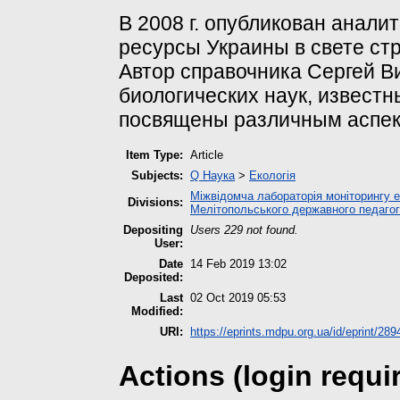
В 2008 г. опубликован анал
ресурсы Украины в свете стр
Автор справочника Сергей В
биологических наук, известн
посвящены различным аспекта
Item Type:
Article
Subjects:
Q Наука
>
Екологія
Міжвідомча лабораторія моніторингу е
Divisions:
Мелітопольського державного педагог
Depositing
Users 229 not found.
User:
Date
14 Feb 2019 13:02
Deposited:
Last
02 Oct 2019 05:53
Modified:
URI:
https://eprints.mdpu.org.ua/id/eprint/289
Actions (login requi