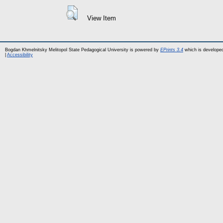
View Item
Bogdan Khmelnitsky Melitopol State Pedagogical University is powered by
EPrints 3.4
which is develope
|
Accessibility