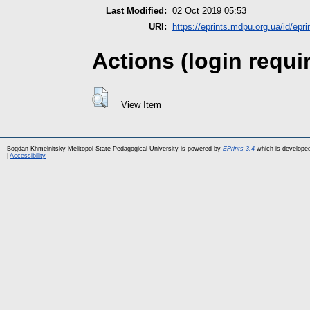
Last Modified:
02 Oct 2019 05:53
URI:
https://eprints.mdpu.org.ua/id/epri
Actions (login requi
View Item
Bogdan Khmelnitsky Melitopol State Pedagogical University is powered by
EPrints 3.4
which is develope
|
Accessibility