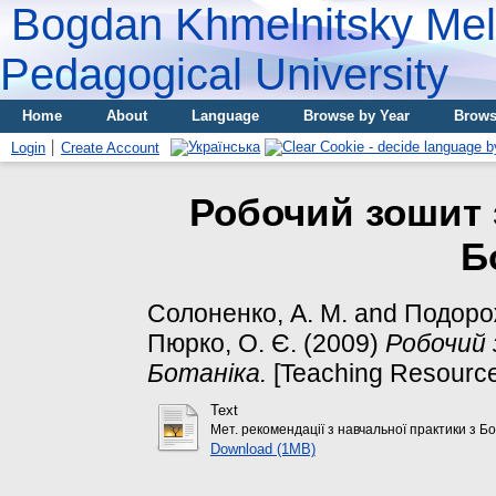
Bogdan Khmelnitsky Meli
Pedagogical University
Home
About
Language
Browse by Year
Brows
Login
Create Account
Робочий зошит 
Б
Солоненко, А. М.
and
Подорож
Пюрко, О. Є.
(2009)
Робочий 
Ботаніка.
[Teaching Resource
Text
Мет. рекомендації з навчальної практики з Б
Download (1MB)