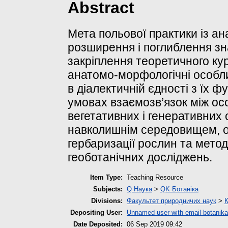
Abstract
Мета польової практики із ана
розширення і поглиблення зн
закріплення теоретичного кур
анатомо-морфологічні особлив
в діалектичній єдності з їх 
умовах взаємозв’язок між о
вегетативних і генеративних о
навколишнім середовищем, о
гербаризації рослин та мето
геоботанічних досліджень.
Item Type:
Teaching Resource
Subjects:
Q Наука
>
QK Ботаніка
Divisions:
Факультет природничих наук
>
К
Depositing User:
Unnamed user with email
botanik
Date Deposited:
06 Sep 2019 09:42