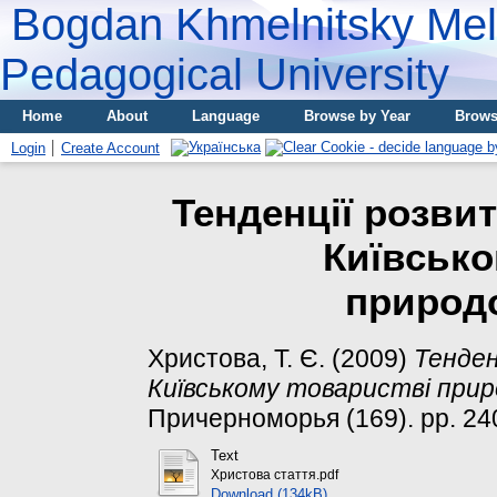
Bogdan Khmelnitsky Meli
Pedagogical University
Home
About
Language
Browse by Year
Brows
Login
Create Account
Тенденції розвит
Київсько
природ
Христова, Т. Є.
(2009)
Тенден
Київському товаристві прир
Причерноморья (169). pp. 24
Text
Христова стаття.pdf
Download (134kB)