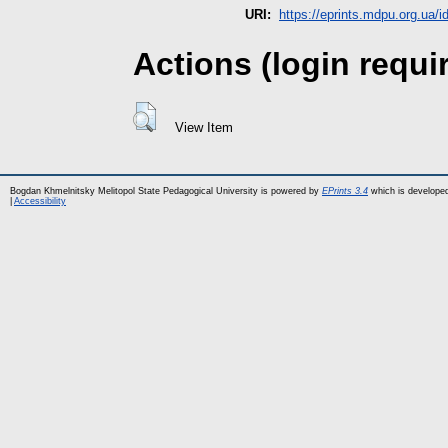
URI:
https://eprints.mdpu.org.ua/i
Actions (login requi
View Item
Bogdan Khmelnitsky Melitopol State Pedagogical University is powered by
EPrints 3.4
which is develope
|
Accessibility