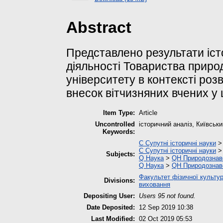
Abstract
Представлено результати іст
діяльності Товариства природ
університету в контексті роз
внесок вітчизняних вчених у ц
Item Type:
Article
Uncontrolled
історичний аналіз, Київськи
Keywords:
C Супутні історичні науки
C Супутні історичні науки
Subjects:
Q Наука
>
QH Природознав
Q Наука
>
QH Природознав
Факультет фізичної культур
Divisions:
виховання
Depositing User:
Users 95 not found.
Date Deposited:
12 Sep 2019 10:38
Last Modified:
02 Oct 2019 05:53