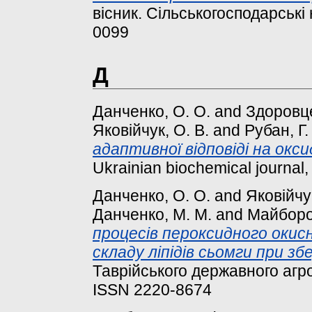
вісник. Сільськогосподарські 
0099
Д
Данченко, О. О.
and
Здоровце
Яковійчук, О. В.
and
Рубан, Г.
адаптивної відповіді на окс
Ukrainian biochemical journal, 
Данченко, О. О.
and
Яковійчук
Данченко, М. М.
and
Майбород
процесів пероксидного окис
складу ліпідів сьомги при збе
Таврійського державного агро
ISSN 2220-8674