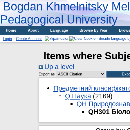
Bogdan Khmelnitsky Meli
Pedagogical University
Home
About
Language
Browse by Year
Brows
Login
Create Account
Items where Subje
Up a level
Export as
Предметний класифікато
Q Наука
(2169)
QH Природознав
QH301 Біоло