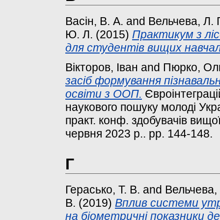
Васін, В. А.
and
Вельчева, Л. Г
Ю. Л.
(2015)
Практикум з лісо
для студентів вищих навчал
Вікторов, Іван
and
Пюрко, Ол
засіб формування пізнавальн
освіти з ООП.
Євроінтеграцій
наукового пошуку молоді Укра
практ. конф. здобувачів вищої
червня 2023 р.. pp. 144-148.
Г
Герасько, Т. В.
and
Вельчева, 
В.
(2019)
Вплив системи утр
на біометричні показники де