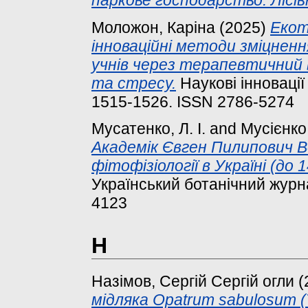
Моложон, Каріна
(2025)
Екот
інноваційні методи зміцненн
учнів через терапевтичний в
та стресу.
Наукові інновації 
1515-1526. ISSN 2786-5274
Мусатенко, Л. І.
and
Мусієнко
Академік Євген Пилипович В
фітофізіології в Україні (до 
Український ботанічний журна
4123
Н
Назімов, Сергій Сергій огли
(
мідляка Opatrum sabulosum (T