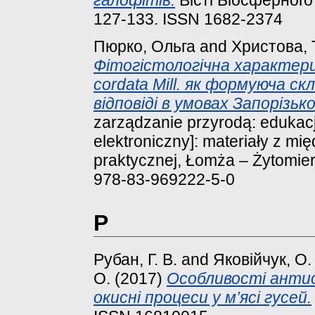
127-133. ISSN 1682-2374
Пюрко, Ольга
and
Христова, 
Фітогістологічна характери
cordata Mill. як формуюча с
відповіді в умовах Запорізько
zarządzanie przyrodą: edukacj
elektroniczny]: materiały z m
praktycznej, Łomża – Żytomierz
978-83-969222-5-0
Р
Рубан, Г. В.
and
Яковійчук, О.
О.
(2017)
Особливості антио
окисні процеси у м’ясі гусей.