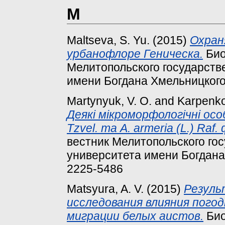
M
Maltseva, S. Yu.
(2015)
Охран
урбанофлоре Геническа.
Био
Мелитопольского государстве
имени Богдана Хмельницкого, 
Martynyuk, V. O.
and
Karpenko,
Деякі мікроморфологічні особ
Tzvel. та A. armeria (L.) Raf.
вестник Мелитопольского гос
университета имени Богдана Х
2225-5486
Matsyura, A. V.
(2015)
Резуль
исследования влияния пого
миграции белых аистов.
Био