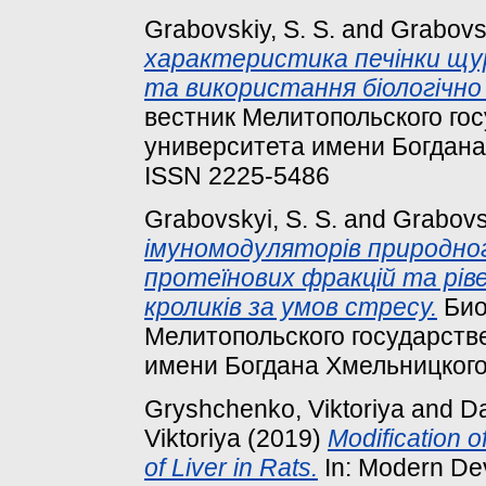
Grabovskiy, S. S.
and
Grabovs
характеристика печінки щур
та використання біологічно
вестник Мелитопольского гос
университета имени Богдана Х
ISSN 2225-5486
Grabovskyi, S. S.
and
Grabovs
імуномодуляторів природно
протеїнових фракцій та ріве
кроликів за умов стресу.
Био
Мелитопольского государстве
имени Богдана Хмельницкого, 
Gryshchenko, Viktoriya
and
D
Viktoriya
(2019)
Modification 
of Liver in Rats.
In: Modern Dev