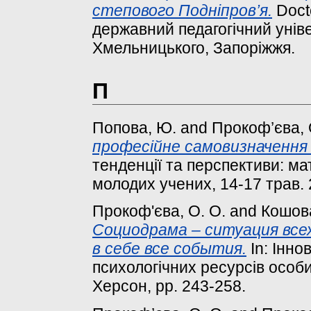
cтепового Подніпров’я.
Docto
державний педагогічний унів
Хмельницького, Запоріжжя.
П
Попова, Ю.
and
Прокоф’єва, 
професійне самовизначення в
тенденції та перспективи: ма
молодих учених, 14-17 трав. 2
Прокоф'єва, О. О.
and
Кошова,
Социодрама – ситуация все
в себе все события.
In: Інно
психологічних ресурсів особ
Херсон, pp. 243-258.