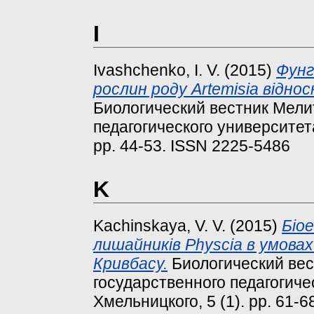
I
Ivashchenko, I. V.
(2015)
Фунг
рослин роду Artemisia відно
Биологический вестник Мели
педагогического университет
pp. 44-53. ISSN 2225-5486
K
Kachinskaya, V. V.
(2015)
Біое
лишайників Physcia в умова
Кривбасу.
Биологический вес
государственного педагогиче
Хмельницкого, 5 (1). pp. 61-