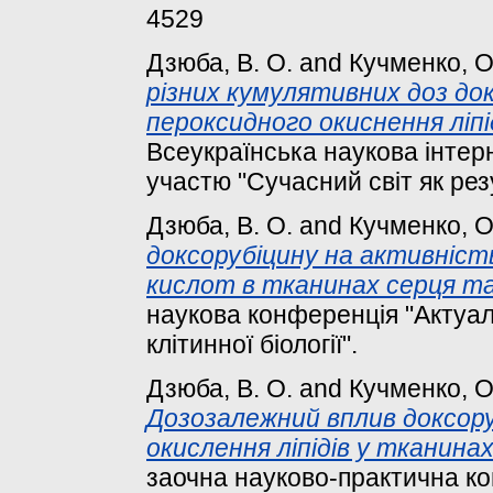
4529
Дзюба, В. О.
and
Кучменко, О
різних кумулятивних доз до
пероксидного окиснення ліпі
Всеукраїнська наукова інте
участю "Сучасний світ як рез
Дзюба, В. О.
and
Кучменко, О
доксорубіцину на активніс
кислот в тканинах серця та
наукова конференція "Актуаль
клітинної біології".
Дзюба, В. О.
and
Кучменко, О
Дозозалежний вплив доксору
окислення ліпідів у тканинах
заочна науково-практична ко