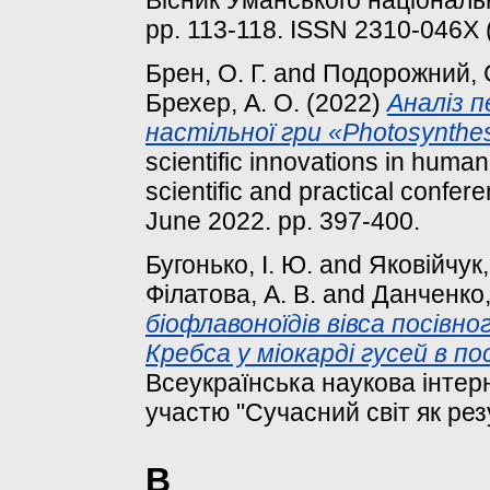
Вісник Уманського національн
pp. 113-118. ISSN 2310-046X (
Брен, О. Г.
and
Подорожний, 
Брехер, А. О.
(2022)
Аналіз 
настільної гри «Photosynthesi
scientific innovations in human 
scientific and practical conf
June 2022. pp. 397-400.
Бугонько, І. Ю.
and
Яковійчук,
Філатова, А. В.
and
Данченко,
біофлавоноїдів вівса посівн
Кребса у міокарді гусей в 
Всеукраїнська наукова інте
участю "Сучасний світ як рез
В