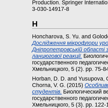
Production. Springer Internati
3-030-14917-8
H
Honcharova, S. Yu.
and
Golodo
Дослідження мікрофлори ур
Дніпропетровській області 
ланцюгової реакції.
Биологич
государственного педагогиче
Хмельницкого, 5 (2). pp. 75-
Horban, D. D.
and
Yusupova, O
Chorna, V. G.
(2015)
Особливо
студентів.
Биологический в
государственного педагогиче
Хмельницкого, 5 (3). pp. 122