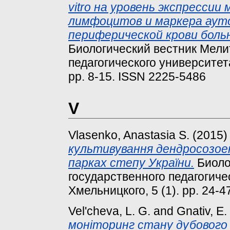
vitro на уровень экспресси
лимфоцитов и маркера аут
периферической крови боль
Биологический вестник Мели
педагогического университет
pp. 8-15. ISSN 2225-5486
V
Vlasenko, Anastasia S.
(2015
культивування дендросозоек
парках степу України.
Биоло
государственного педагогиче
Хмельницкого, 5 (1). pp. 24-
Vel'cheva, L. G.
and
Gnativ, E.
моніторинг стану дубового 