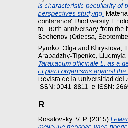
is characteristic peculiarity of
perspectives studying.
Material
conference" Biodiversity. Ecolo
to 180th anniversary from the b
Sechenov (Odessa, September 
Pyurko, Olga
and
Khrystova, T
Arabadzhy-Tipenko, Liudmyla
Taraxacum officinale L. as a d
of plant organisms against the
Revista de la Universidad del 
ISSN: 0041-8811. e-ISSN: 26
R
Rosalovsky, V. P.
(2015)
Гема
течение первого часа посл