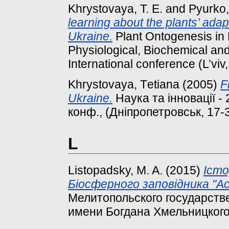
Khrystovaya, T. E.
and
Pyurko,
learning about the plants’ ada
Ukraine.
Plant Ontogenesis in
Physiological, Biochemical and 
International conference (L’viv
Khrystovaya, Tеtіana
(2005)
F
Ukraine.
Наука та інновації - 
конф., (Дніпропетровськ, 17-3
L
Listopadsky, M. A.
(2015)
Істо
Біосферного заповідника "Ас
Мелитопольского государстве
имени Богдана Хмельницкого, 