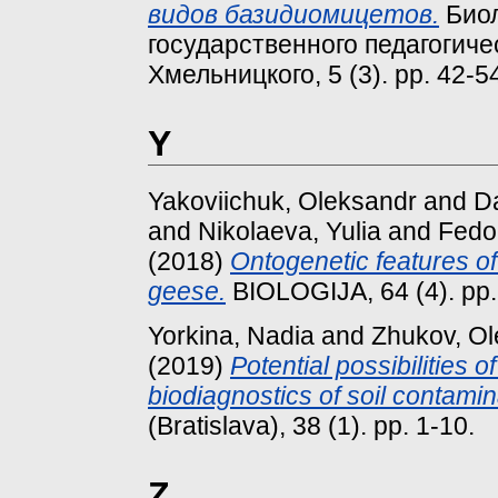
видов базидиомицетов.
Биол
государственного педагогиче
Хмельницкого, 5 (3). pp. 42-
Y
Yakoviichuk, Oleksandr
and
D
and
Nikolaeva, Yulia
and
Fedo
(2018)
Ontogenetic features of
geese.
BIOLOGIJA, 64 (4). pp.
Yorkina, Nadia
and
Zhukov, Ol
(2019)
Potential possibilities 
biodiagnostics of soil contami
(Bratislava), 38 (1). pp. 1-10.
Z