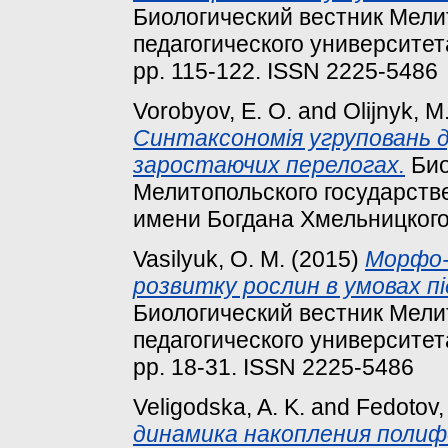
Биологический вестник Мели
педагогического университет
pp. 115-122. ISSN 2225-5486
Vorobyov, E. O.
and
Olijnyk, M.
Синтаксономія угруповань д
заростаючих перелогах.
Био
Мелитопольского государстве
имени Богдана Хмельницкого, 
Vasilyuk, O. M.
(2015)
Морфо-ф
розвитку рослин в умовах пі
Биологический вестник Мели
педагогического университет
pp. 18-31. ISSN 2225-5486
Veligodska, A. K.
and
Fedotov, 
динамика накопления поли