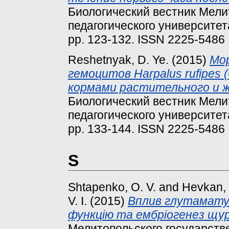
Биологический вестник Мели
педагогического университет
pp. 123-132. ISSN 2225-5486
Reshetnyak, D. Ye.
(2015)
Мо
гемоцитов Harpalus rufipes 
кормами растительного и ж
Биологический вестник Мели
педагогического университет
pp. 133-144. ISSN 2225-5486
S
Shtapenko, O. V.
and
Hevkan, I
V. I.
(2015)
Вплив глутамату
функцію та ембріогенез щур
Мелитопольского государстве