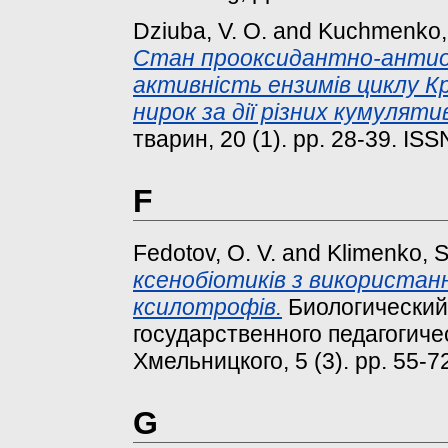
Dziuba, V. O.
and
Kuchmenko, 
Стан прооксидантно-антиок
активність ензимів циклу Кр
нирок за дії різних кумуляти
тварин, 20 (1). pp. 28-39. IS
F
Fedotov, O. V.
and
Klimenko, S
ксенобіотиків з використа
ксилотрофів.
Биологический
государственного педагогиче
Хмельницкого, 5 (3). pp. 55-
G