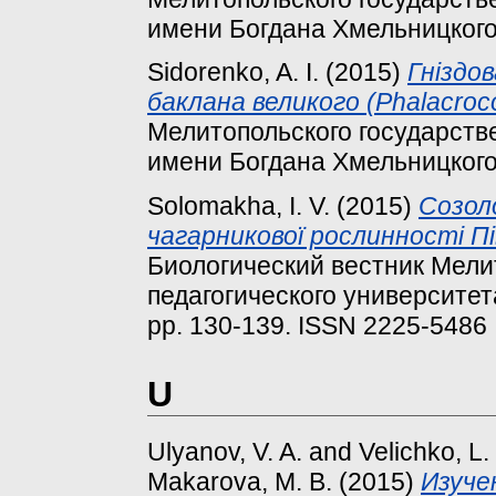
имени Богдана Хмельницкого, 
Sidorenko, A. I.
(2015)
Гніздо
баклана великого (Phalacroco
Мелитопольского государстве
имени Богдана Хмельницкого, 
Solomakha, I. V.
(2015)
Созол
чагарникової рослинності П
Биологический вестник Мели
педагогического университет
pp. 130-139. ISSN 2225-5486
U
Ulyanov, V. A.
and
Velichko, L.
Makarova, M. B.
(2015)
Изуче