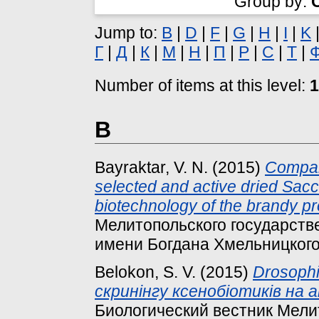
Group by:
Jump to:
B
|
D
|
F
|
G
|
H
|
I
|
K
Г
|
Д
|
К
|
М
|
Н
|
П
|
Р
|
С
|
Т
|
Number of items at this level:
1
B
Bayraktar, V. N.
(2015)
Compar
selected and active dried Sac
biotechnology of the brandy pr
Мелитопольского государстве
имени Богдана Хмельницкого, 
Belokon, S. V.
(2015)
Drosophi
скринінгу ксенобіотиків на 
Биологический вестник Мели