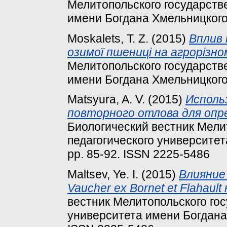
Мелитопольского государстве
имени Богдана Хмельницкого, 
Moskalets, T. Z.
(2015)
Вплив 
озимої пшениці на агрорізн
Мелитопольского государстве
имени Богдана Хмельницкого, 
Matsyura, A. V.
(2015)
Исполь
повторного отлова для опр
Биологический вестник Мели
педагогического университет
pp. 85-92. ISSN 2225-5486
Maltsev, Ye. I.
(2015)
Влияние
Vaucher ex Bornet et Flahaul
вестник Мелитопольского гос
университета имени Богдана Х