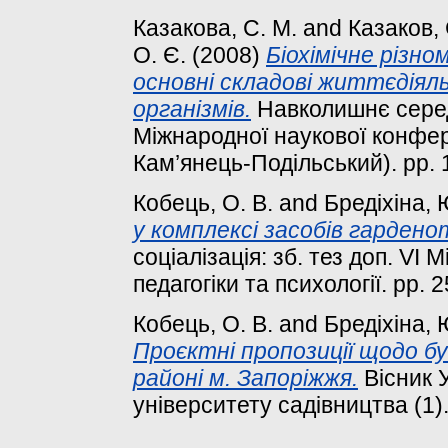
Казакова, С. М.
and
Казаков, 
О. Є.
(2008)
Біохімічне різн
основні складові життєдіял
організмів.
Навколишнє серед
Міжнародної наукової конфере
Кам’янець-Подільський). pp. 
Кобець, О. В.
and
Бредіхіна, 
у комплексі засобів гарденот
соціалізація: зб. тез доп. VІ 
педагогіки та психології. pp. 
Кобець, О. В.
and
Бредіхіна, 
Проєктні пропозиції щодо б
районі м. Запоріжжя.
Вісник 
університету садівництва (1).