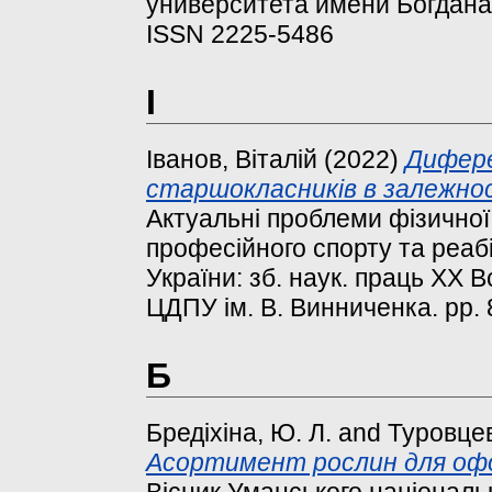
университета имени Богдана Х
ISSN 2225-5486
І
Іванов, Віталій
(2022)
Дифере
старшокласників в залежності
Актуальні проблеми фізичної 
професійного спорту та реабі
України: зб. наук. праць ХХ В
ЦДПУ ім. В. Винниченка. pp. 
Б
Бредіхіна, Ю. Л.
and
Туровцев
Асортимент рослин для офо