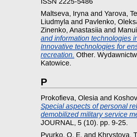
ISSN 2225-5486
Maltseva, Iryna
and
Yarova, Te
Liudmyla
and
Pavlenko, Oleks
Zinenko, Anastasiia
and
Manui
and information technologies i
Innovative technologies for ens
recreation.
Other. Wydawnictw
Katowice.
P
Prokofieva, Olesia
and
Koshov
Special aspects of personal reh
demobilized military service 
JOURNAL, 5 (10). pp. 9-25.
Pyurko, O. E.
and
Khrystova, T