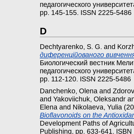
педагогического университет
pp. 145-155. ISSN 2225-5486
D
Dechtyarenko, S. G.
and
Korzh
диференційованого вивчення
Биологический вестник Мели
педагогического университет
pp. 112-120. ISSN 2225-5486
Danchenko, Olena
and
Zdorov
and
Yakoviichuk, Oleksandr
a
Elena
and
Nikolaeva, Yulia
(20
Bioflavonoids on the Antioxida
Development Paths of Agricultu
Publishing, pp. 633-641. ISBN