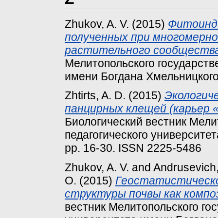
Zhukov, A. V.
(2015)
Фитоинди
полученных при многомерн
растительного сообщества
Мелитопольского государстве
имени Богдана Хмельницкого, 
Zhtirts, A. D.
(2015)
Экологич
панцирных клещей (карьер 
Биологический вестник Мели
педагогического университет
pp. 16-30. ISSN 2225-5486
Zhukov, A. V.
and
Andrusevich,
O.
(2015)
Геостатистическо
структуры почвы как компо
вестник Мелитопольского гос