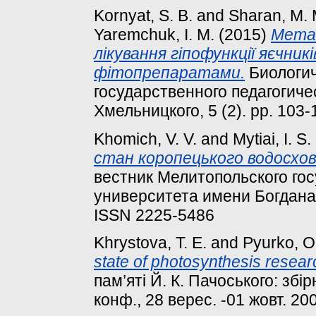
Kornyat, S. B.
and
Sharan, M. 
Yaremchuk, I. M.
(2015)
Метаб
лікування гіпофункції яєчни
фітопрепаратами.
Биологич
государственного педагогиче
Хмельницкого, 5 (2). pp. 103
Khomich, V. V.
and
Mytiai, I. S.
стан коропецького водосхов
вестник Мелитопольского гос
университета имени Богдана Х
ISSN 2225-5486
Khrystova, T. E.
and
Pyurko, O
state of photosynthesis resear
пам’яті Й. К. Пачоського: збі
конф., 28 верес. -01 жовт. 2009