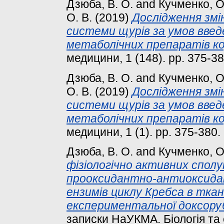
Дзюба, В. О.
and
Кучменко, О
О. В.
(2019)
Дослідження змі
системи щурів за умов введ
метаболічних препаратів кор
медицини, 1 (148). pp. 375-3
Дзюба, В. О.
and
Кучменко, О
О. В.
(2019)
Дослідження змі
системи щурів за умов введ
метаболічних препаратів кор
медицини, 1 (1). pp. 375-380
Дзюба, В. О.
and
Кучменко, О
фізіологічно активних сполу
прооксидантно-антиоксидан
ензимів циклу Кребса в ткан
експериментальної доксорубі
записки НаУКМА. Біологія та е