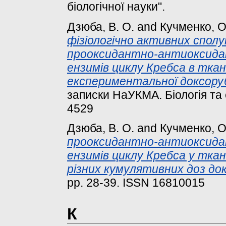
біологічної науки".
Дзюба, В. О.
and
Кучменко, О
фізіологічно активних сполу
прооксидантно-антиоксидан
ензимів циклу Кребса в ткан
експериментальної доксорубі
записки НаУКМА. Біологія та е
4529
Дзюба, В. О.
and
Кучменко, О
прооксидантно-антиоксидан
ензимів циклу Кребса у ткани
різних кумулятивних доз док
pp. 28-39. ISSN 16810015
К