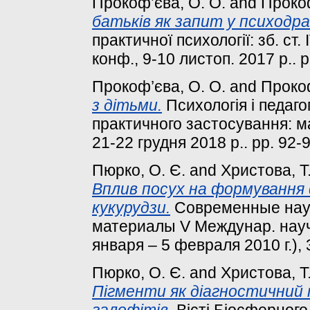
Прокоф’єва, О. О.
and
Прокоф
батьків як запит у психодра
практичної психології: зб. ст.
конф., 9-10 листоп. 2017 р.. p
Прокоф’єва, О. О.
and
Прокоф
з дітьми.
Психологія і педаго
практичного застосування: ма
21-22 грудня 2018 р.. pp. 92-9
Пюрко, О. Є.
and
Христова, Т.
Вплив посух на формування
кукурудзи.
Современные науч
материалы V Междунар. науч.
января – 5 февраля 2010 г.), 3
Пюрко, О. Є.
and
Христова, Т.
Пігменти як діагностични
галофітів.
Вісті Біосферного 