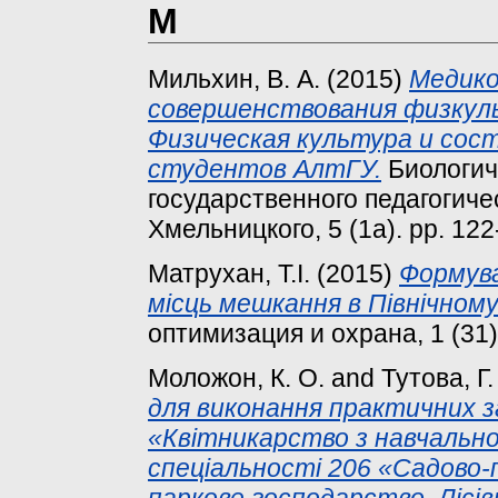
М
Мильхин, В. А.
(2015)
Медико
совершенствования физкул
Физическая культура и сос
студентов АлтГУ.
Биологич
государственного педагогиче
Хмельницкого, 5 (1а). pp. 12
Матрухан, Т.І.
(2015)
Формува
місць мешкання в Північному
оптимизация и охрана, 1 (31).
Моложон, К. О.
and
Тутова, Г.
для виконання практичних 
«Квітникарство з навчально
спеціальності 206 «Садово
паркове господарство. Лісі