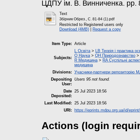
ЦДПУ ім. В. Винниченка. pp. 
Text
Збірник Обрез., С. 81-84 (1).pdf
Restricted to Registered users only
Download (4MB)
|
Request a copy
Item Type:
Article
L Освіта
>
LB Теорія і практика ос
Q Наука
>
QH Природознавство
Subjects:
R Медицина
>
RA Суспільні аспек
медицина
Divisions:
Учасники-партнери репозиторію 
Depositing
Users 95 not found.
User:
Date
25 Jul 2023 18:56
Deposited:
Last Modified:
25 Jul 2023 18:56
URI:
https://eprints.mdpu.org.ua/id/eprin
Actions (login requi