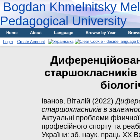
Bogdan Khmelnitsky Meli
Pedagogical University
Home
About
Language
Browse by Year
Brows
Login
Create Account
Диференційован
старшокласників 
біологі
Іванов, Віталій
(2022)
Дифере
старшокласників в залежності
Актуальні проблеми фізичної 
професійного спорту та реабі
України: зб. наук. праць ХХ В