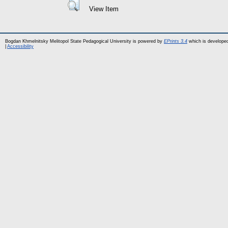
View Item
Bogdan Khmelnitsky Melitopol State Pedagogical University is powered by
EPrints 3.4
which is develope
|
Accessibility