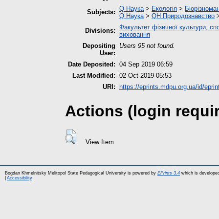
Q Наука
>
Екологія
>
Біорізноман
Subjects:
Q Наука
>
QH Природознавство
Факультет фізичної культури, спо
Divisions:
виховання
Depositing
Users 95 not found.
User:
Date Deposited:
04 Sep 2019 06:59
Last Modified:
02 Oct 2019 05:53
URI:
https://eprints.mdpu.org.ua/id/eprin
Actions (login requi
View Item
Bogdan Khmelnitsky Melitopol State Pedagogical University is powered by
EPrints 3.4
which is develope
|
Accessibility