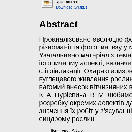
Христова.pdf
Download (543kB)
Abstract
Проаналізовано еволюцію фор
різноманіття фотосинтезу у м
Узагальнено матеріал з темн
історичному аспекті, визначен
фітоіндикації. Охарактеризов
вуглецевого живлення рослин 
вагомий внесок вітчизняних в
К. А. Пурієвича, В. М. Любим
розробку окремих аспектів д
значення їх робіт у з'ясуванн
синдрому рослин.
Item Type:
Article