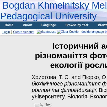
Bogdan Khmelnitsky Meli
Pedagogical University
Home
About
Language
Browse by Year
Brows
Login
Create Account
Історичний а
різноманіття фот
екології росл
Христова, Т. Є.
and
Пюрко, О.
біохімічного різноманіття ф
рослин та фітоіндикації.
Віс
університету. Біологія. Еколог
Text