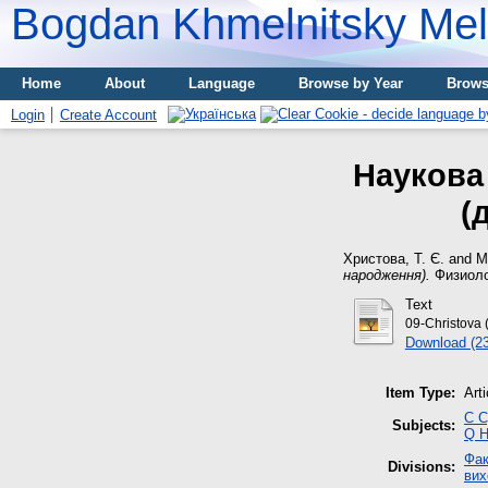
Bogdan Khmelnitsky Meli
Home
About
Language
Browse by Year
Brows
Login
Create Account
Наукова
(
Христова, Т. Є.
and
М
народження).
Физиолог
Text
09-Christova (
Download (2
Item Type:
Arti
C С
Subjects:
Q Н
Фак
Divisions:
вих