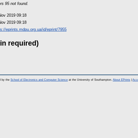
rs 95 not found.
Nov 2019 09:18
Nov 2019 09:18
ps://eprints.mdpu.org.ua/id/eprint/7955
in required)
d by the
School of Electronics and Computer Science
at the University of Southampton.
About EPrints
|
Acce