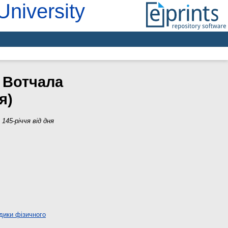
University
 Вотчала
я)
45-річчя від дня
дики фізичного