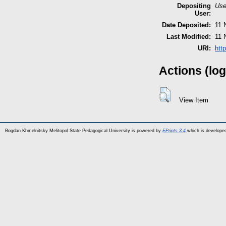
Depositing
Use
User:
Date Deposited:
11 
Last Modified:
11 
URI:
htt
Actions (log
View Item
Bogdan Khmelnitsky Melitopol State Pedagogical University is powered by
EPrints 3.4
which is develope