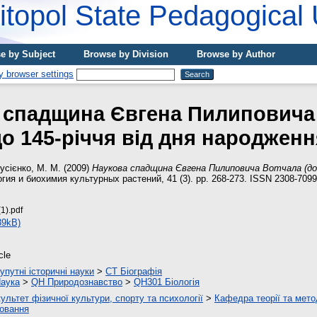
topol State Pedagogical 
e by Subject
Browse by Division
Browse by Author
 спадщина Євгена Пилиповича
до 145-річчя від дня народженн
усієнко, М. М.
(2009)
Наукова спадщина Євгена Пилиповича Вотчала (до 1
ия и биохимия культурных растений, 41 (3). pp. 268-273. ISSN 2308-7099
1).pdf
39kB)
cle
упутні історичні науки
>
CT Біографія
аука
>
QH Природознавство
>
QH301 Біологія
ультет фізичної культури, спорту та психології
>
Кафедра теорії та мето
овання