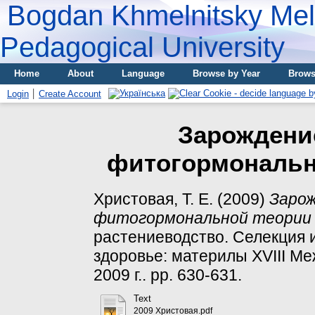
Bogdan Khmelnitsky Meli
Pedagogical University
Home
About
Language
Browse by Year
Brows
Login
Create Account
Зарождени
фитогормональн
Христовая, Т. Е.
(2009)
Зарож
фитогормональной теории 
растениеводство. Селекция и
здоровье: материлы ХVІІІ Ме
2009 г.. pp. 630-631.
Text
2009 Христовая.pdf