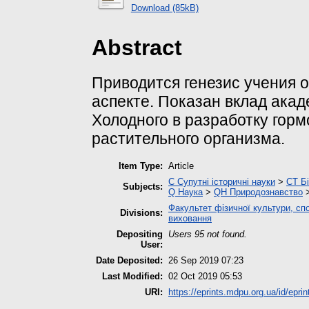
Download (85kB)
Abstract
Приводится генезис учения 
аспекте. Показан вклад акад
Холодного в разработку гор
растительного организма.
Item Type:
Article
C Супутні історичні науки
>
CT Б
Subjects:
Q Наука
>
QH Природознавство
Факультет фізичної культури, спо
Divisions:
виховання
Depositing
Users 95 not found.
User:
Date Deposited:
26 Sep 2019 07:23
Last Modified:
02 Oct 2019 05:53
URI:
https://eprints.mdpu.org.ua/id/eprin