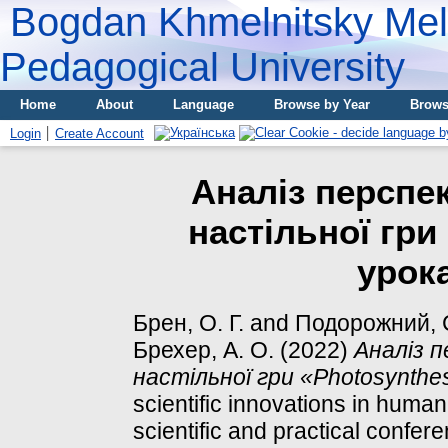
Bogdan Khmelnitsky Meli
Pedagogical University
Home
About
Language
Browse by Year
Brows
Login
Create Account
Аналіз перспе
настільної гри
урока
Брен, О. Г.
and
Подорожний, 
Брехер, А. О.
(2022)
Аналіз 
настільної гри «Photosynthesi
scientific innovations in human 
scientific and practical conf