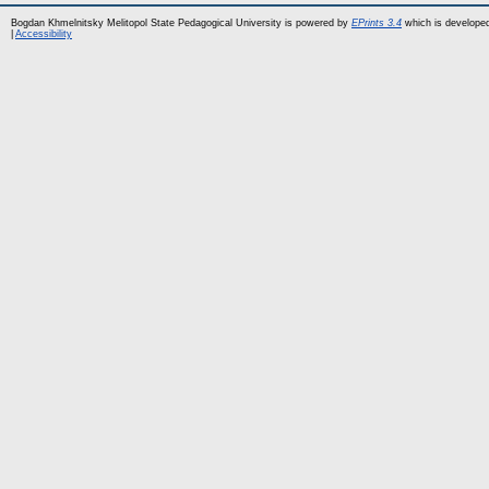
Bogdan Khmelnitsky Melitopol State Pedagogical University is powered by
EPrints 3.4
which is develope
|
Accessibility