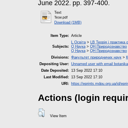
June 2022. pp. 397-400.
Text
Тези.pdf
Download (1MB)
Item Type:
Article
L Освіта
>
LB Теорія і практика 
Subjects:
Q Наука
>
QH Природознавство
Q Наука
>
QH Природознавство
Divisions:
Факультет природничих наук
>
К
Depositing User:
Unnamed user with email
botanik
Date Deposited:
13 Sep 2022 17:10
Last Modified:
13 Sep 2022 17:10
URI:
https://eprints.mdpu.org.ua/id/epr
Actions (login requi
View Item