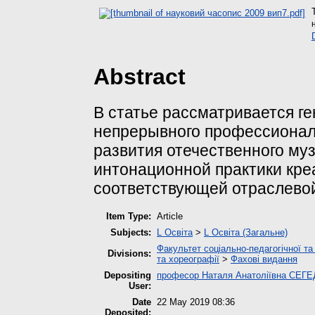
Abstract
В статье рассматривается ге
непрерывного профессионал
развития отечественного муз
интонационной практики кре
соответствующей отраслево
Item Type:
Article
Subjects:
L Освіта
>
L Освіта (Загальне)
Факультет соціально-педагогічної та
Divisions:
та хореографії
>
Фахові видання
Depositing
професор Наталя Анатоліївна СЕГ
User:
Date
22 May 2019 08:36
Deposited: