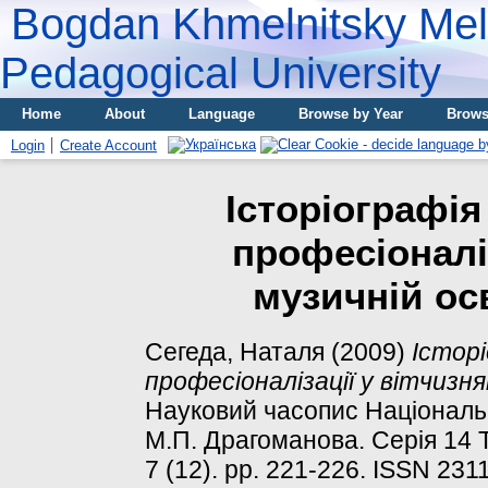
Bogdan Khmelnitsky Meli
Pedagogical University
Home
About
Language
Browse by Year
Brows
Login
Create Account
Історіографія
професіоналіз
музичній осв
Сегеда, Наталя
(2009)
Історі
професіоналізації у вітчизня
Науковий часопис Національн
М.П. Драгоманова. Серія 14 Т
7 (12). pp. 221-226. ISSN 231