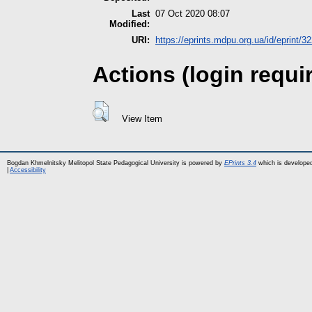
Last
07 Oct 2020 08:07
Modified:
URI:
https://eprints.mdpu.org.ua/id/eprint/3
Actions (login requi
View Item
Bogdan Khmelnitsky Melitopol State Pedagogical University is powered by
EPrints 3.4
which is develope
|
Accessibility