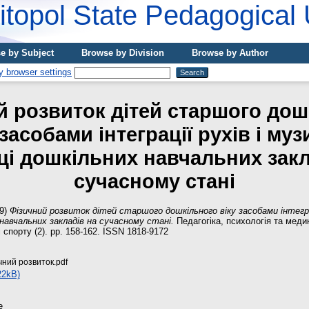
topol State Pedagogical 
e by Subject
Browse by Division
Browse by Author
й розвиток дітей старшого дош
 засобами інтеграції рухів і муз
ці дошкільних навчальних закл
сучасному стані
9)
Фізичний розвиток дітей старшого дошкільного віку засобами інтеграц
навчальних закладів на сучасному стані.
Педагогіка, психологія та меди
 спорту (2). pp. 158-162. ISSN 1818-9172
ний розвиток.pdf
22kB)
e