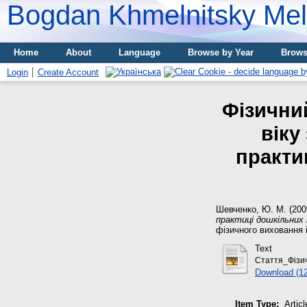
Bogdan Khmelnitsky Meli
Home
About
Language
Browse by Year
Brows
Login
Create Account
Фізични
віку
практи
Шевченко, Ю. М.
(200
практиці дошкільних 
фізичного виховання і
Text
Стаття_Фізич
Download (1
Item Type:
Articl