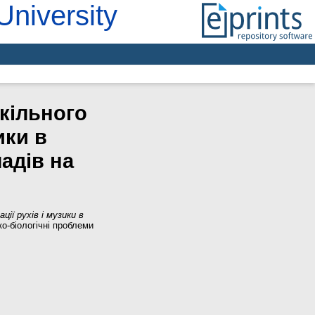
University
кільного
ики в
адів на
ії рухів і музики в
ко-біологічні проблеми