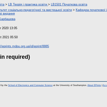
іта
>
LB Теорія і практика освіти
>
LB1501 Початкова освіта
ьтет соціально-педагогічної та мистецької освіти
>
Кафедра початкової і
ві видання
 Барбашова
r 2020 13:05
t 2021 05:50
://eprints.mdpu.org.ua/id/eprint/8885
in required)
d by the
School of Electronics and Computer Science
at the University of Southampton.
About EPrints
|
Acce