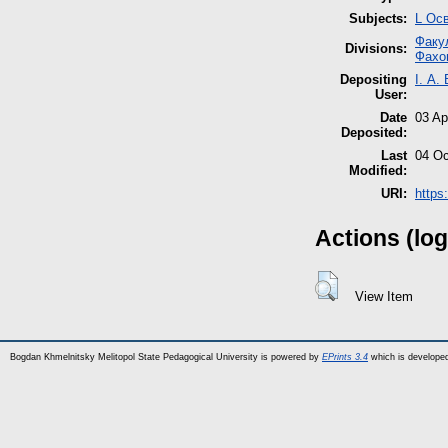
Subjects:
L Осв
Факул
Divisions:
Фахо
Depositing
І. А.
User:
Date
03 Ap
Deposited:
Last
04 Oc
Modified:
URI:
https
Actions (log
View Item
Bogdan Khmelnitsky Melitopol State Pedagogical University is powered by
EPrints 3.4
which is develope