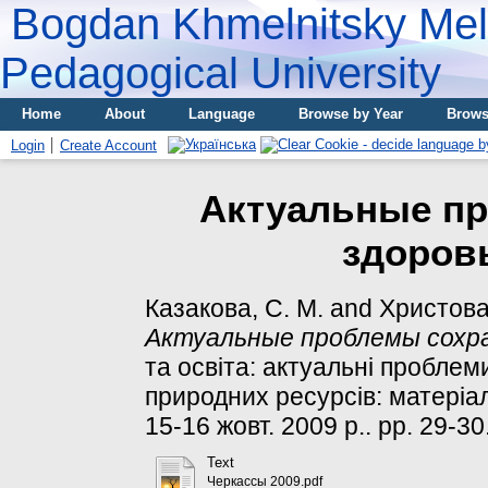
Bogdan Khmelnitsky Meli
Pedagogical University
Home
About
Language
Browse by Year
Brows
Login
Create Account
Актуальные п
здоров
Казакова, С. М.
and
Христовая
Актуальные проблемы сохра
та освіта: актуальні пробле
природних ресурсів: матеріал
15-16 жовт. 2009 р.. pp. 29-30
Text
Черкассы 2009.pdf