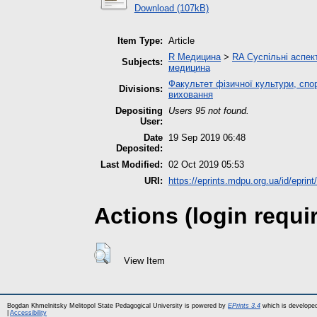
Download (107kB)
Item Type:
Article
R Медицина
>
RA Суспільні аспек
Subjects:
медицина
Факультет фізичної культури, спор
Divisions:
виховання
Depositing
Users 95 not found.
User:
Date
19 Sep 2019 06:48
Deposited:
Last Modified:
02 Oct 2019 05:53
URI:
https://eprints.mdpu.org.ua/id/eprint
Actions (login requi
View Item
Bogdan Khmelnitsky Melitopol State Pedagogical University is powered by
EPrints 3.4
which is develope
|
Accessibility