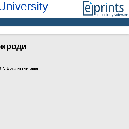
University
рироди
).
V Ботанічні читання