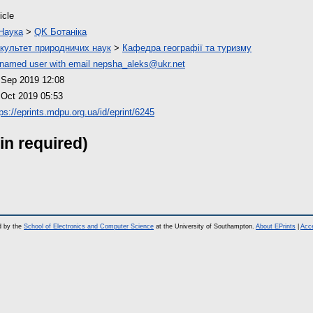
icle
Наука
>
QK Ботаніка
культет природничих наук
>
Кафедра географії та туризму
named user with email
nepsha_aleks@ukr.net
 Sep 2019 12:08
 Oct 2019 05:53
ps://eprints.mdpu.org.ua/id/eprint/6245
in required)
d by the
School of Electronics and Computer Science
at the University of Southampton.
About EPrints
|
Acce