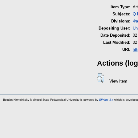
Item Type:
Art
Subjects:
Q 
Divisions:
Фа
Depositing User:
Un
Date Deposited:
02
Last Modified:
02
URI:
htt
Actions (log
View Item
Bogdan Khmelnitsky Melitopol State Pedagogical University is powered by
EPrints 3.4
which is develope