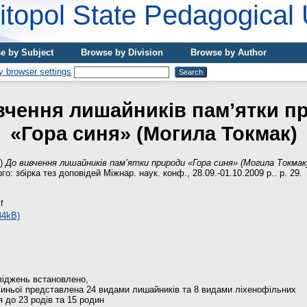
topol State Pedagogical 
e by Subject
Browse by Division
Browse by Author
вчення лишайників пам’ятки п
«Гора синя» (Могила Токмак)
9)
До вивчення лишайників пам’ятки природи «Гора синя» (Могила Токмак
го: збірка тез доповідей Міжнар. наук. конф., 28.09.-01.10.2009 р.. p. 29.
f
34kB)
ліджень встановлено,
Синьої представлена 24 видами лишайників та 8 видами ліхенофільних
ся до 23 родів та 15 родин