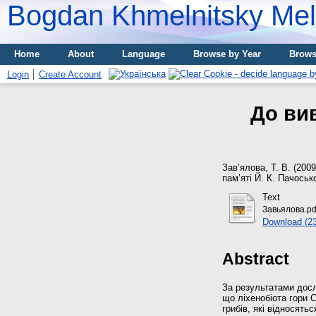
Bogdan Khmelnitsky Meli
Home
About
Language
Browse by Year
Brows
Login
Create Account
До ви
Зав’ялова, Т. В.
(200
пам’яті Й. К. Пачосько
Text
Завьялова.pd
Download (2
Abstract
За результатами дос
що ліхенобіота гори 
грибів, які відносять