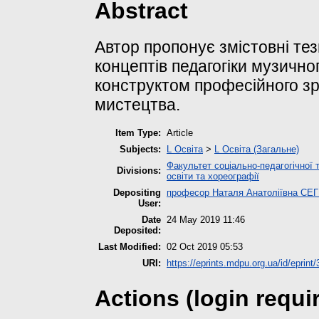
Abstract
Автор пропонує змістовні те
концептів педагогіки музично
конструктом професійного з
мистецтва.
Item Type:
Article
Subjects:
L Освіта
>
L Освіта (Загальне)
Факультет соціально-педагогічної 
Divisions:
освіти та хореографії
Depositing
професор Наталя Анатоліївна СЕ
User:
Date
24 May 2019 11:46
Deposited:
Last Modified:
02 Oct 2019 05:53
URI:
https://eprints.mdpu.org.ua/id/eprint
Actions (login requi