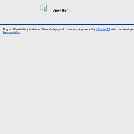
View Item
Bogdan Khmelnitsky Melitopol State Pedagogical University is powered by
EPrints 3.4
which is develope
|
Accessibility