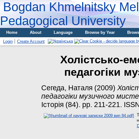
Bogdan Khmelnitsky Meli
Pedagogical University
Home
About
Language
Browse by Year
Brows
Login
Create Account
Холістсько-ем
педагогіки м
Сегеда, Наталя
(2009)
Холіс
педагогіки музичного мист
Історія (84). pp. 211-221. IS
T
н
D