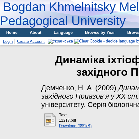
Bogdan Khmelnitsky Meli
Pedagogical University
Home
About
Language
Browse by Year
Brows
Login
Create Account
Динаміка іхтіоф
західного П
Демченко, Н. А.
(2009)
Динамі
західного Приазов’я у ХХ ст.
університету. Серія біологічн
Text
12217.pdf
Download (399kB)