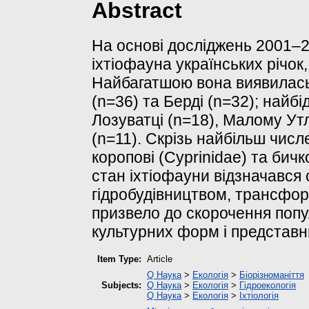
Abstract
На основі досліджень 2001–2
іхтіофауна українських річок
Найбагатшою вона виявилась 
(n=36) та Берді (n=32); найбі
Лозуватці (n=18), Малому Ут
(n=11). Скрізь найбільш чис
коропові (Cyprinidae) та бичко
стан іхтіофауни відзначався 
гідробудівництвом, трансфор
призвело до скорочення попу
культурних форм і представн
Item Type:
Article
Q Наука
>
Екологія
>
Біорізноманіття
Subjects:
Q Наука
>
Екологія
>
Гідроекологія
Q Наука
>
Екологія
>
Іхтіологія