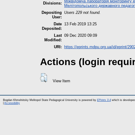
Міжвідомча лабораторія моніторингу е
Divisions:
Мелітопольського державного педагог
Depositing
Users 229 not found.
User:
Date
13 Feb 2019 13:25
Deposited:
Last
09 Dec 2020 09:09
Modified:
URI:
https://eprints.mdpu.org.ua/id/eprint/290
Actions (login requi
View Item
Bogdan Khmelnitsky Melitopol State Pedagogical University is powered by
EPrints 3.4
which is develope
|
Accessibility