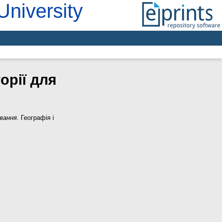
University
орії для
вання.
Географія і