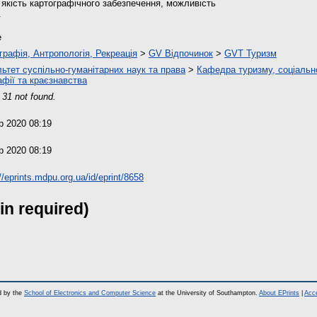
, якість картографічного забезпечення, можливість
.
e
графія, Антропологія, Рекреація
>
GV Відпочинок
>
GVT Туризм
ьтет суспільно-гуманітарних наук та права
>
Кафедра туризму, соціальн
афії та краєзнавства
 31 not found.
b 2020 08:19
b 2020 08:19
//eprints.mdpu.org.ua/id/eprint/8658
in required)
d by the
School of Electronics and Computer Science
at the University of Southampton.
About EPrints
|
Acce