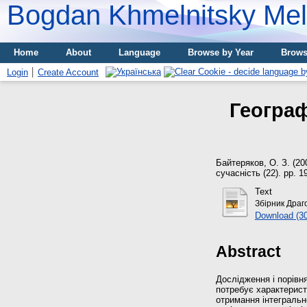
Bogdan Khmelnitsky Meli
Home
About
Language
Browse by Year
Brows
Login
Create Account
Географ
Байтеряков, О. З.
(20
сучасність (22). pp. 1
Text
Збірник Драг
Download (3
Abstract
Дослідження і порівн
потребує характерист
отримання інтегральн