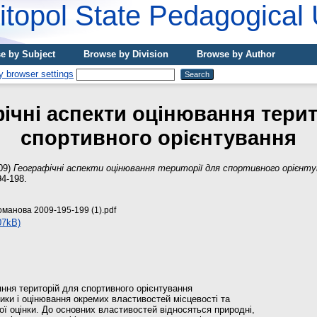
topol State Pedagogical 
e by Subject
Browse by Division
Browse by Author
ічні аспекти оцінювання терит
спортивного орієнтування
09)
Географічні аспекти оцінювання території для спортивного орієнту
94-198.
оманова 2009-195-199 (1).pdf
07kB)
яння територій для спортивного орієнтування
ики і оцінювання окремих властивостей місцевості та
ої оцінки. До основних властивостей відносяться природні,