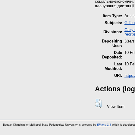
соціально-економічні
планування дистанції
Item Type:
Articl
Subjects:
G Гео
Факул
Divisions:
геогр
Depositing
Users
User:
Date
10 Fe
Deposited:
Last
10 Fe
Modified:
URI:
https:
Actions (log
View Item
Bogdan Khmelnitsky Melitopol State Pedagogical University is powered by
EPrints 3.4
which is develope