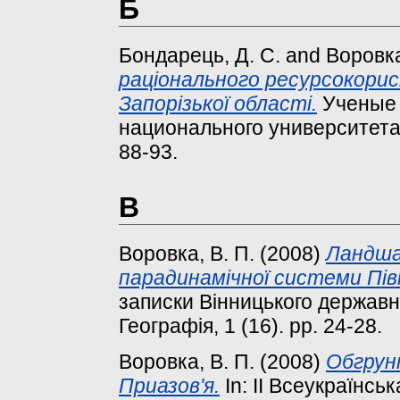
Б
Бондарець, Д. С.
and
Воровка
раціонального ресурсокори
Запорізької області.
Ученые 
национального университета и
88-93.
В
Воровка, В. П.
(2008)
Ландша
парадинамічної системи Півн
записки Вінницького державно
Географія, 1 (16). pp. 24-28.
Воровка, В. П.
(2008)
Обгрунт
Приазов'я.
In: ІІ Всеукраїнс