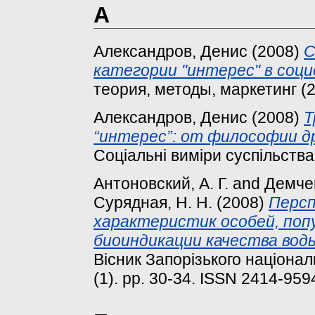
А
Александров, Денис
(2008)
С
категории "интерес" в соци
теория, методы, маркетинг (2)
Александров, Денис
(2008)
Т
“интерес”: от философии д
Соціальні виміри суспільства 
Антоновский, А. Г.
and
Демчен
Сурядная, Н. Н.
(2008)
Персп
характеристик особей, поп
биоиндикации качества вод
Вісник Запорізького національ
(1). pp. 30-34. ISSN 2414-959