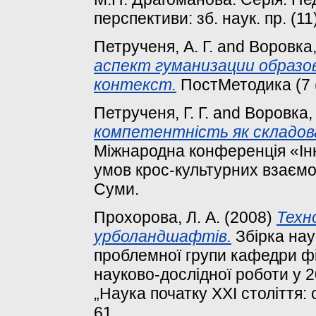
перспективи: зб. наук. пр. (11
Петрученя, А. Г.
and
Воровка,
аспект гуманизации образов
контекст.
ПостМетодика (7 (
Петрученя, Г. Г.
and
Воровка, 
компетентність як складов
Міжнародна конференція «Інн
умов крос-культурних взаємо
Суми.
Прохорова, Л. А.
(2008)
Техн
урболандшафтів.
Збірка нау
проблемної групи кафедри фі
науково-дослідної роботи у 2
„Наука початку XXI століття: 
61.