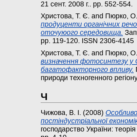
21 сент. 2008 г.. pp. 552-554.
Христова, Т. Є.
and
Пюрко, О.
продуценти органічних речо
оточуюого середовища.
Зап
pp. 119-120. ISSN 2306-4145
Христова, Т. Є.
and
Пюрко, О.
визначення фотосинтезу у 
багатофакторного впливу.
природи техногенного регіону 
Ч
Чижова, В. І.
(2008)
Особливо
постіндустріальної економік
господарство України: теорія і