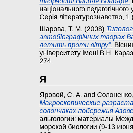
творчості Василя Бондаря.
національного педагогічного у
Серія літературознавство, 1 (
Шарова, Т. М.
(2008)
Типoлoг
автoбioгрaфiчних твoрaх Вa
летить прoти вітру”.
Вісник
університету імені В.Н. Каразі
274.
Я
Яровой, С. А.
and
Солоненко,
Макроскопические разраста
солончаках побережья Азовс
альгологии: материалы Между
морской биологии (9-13 июня 2