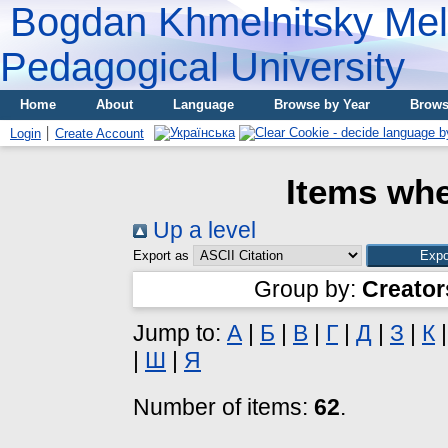
Bogdan Khmelnitsky Meli
Pedagogical University
Home
About
Language
Browse by Year
Brows
Login
Create Account
Items whe
Up a level
Export as
Group by:
Creator
Jump to:
А
|
Б
|
В
|
Г
|
Д
|
З
|
К
|
Ш
|
Я
Number of items:
62
.