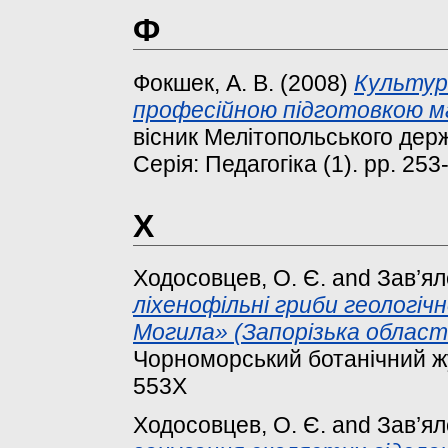
Ф
Фокшек, А. В.
(2008)
Культур
професійною підготовкою м
вісник Мелітопольського держ
Серія: Педагогіка (1). pp. 25
Х
Ходосовцев, О. Є.
and
Зав’ял
ліхенофільні гриби геологіч
Могила» (Запорізька област
Чорноморський ботанічний жур
553Х
Ходосовцев, О. Є.
and
Зав’ял