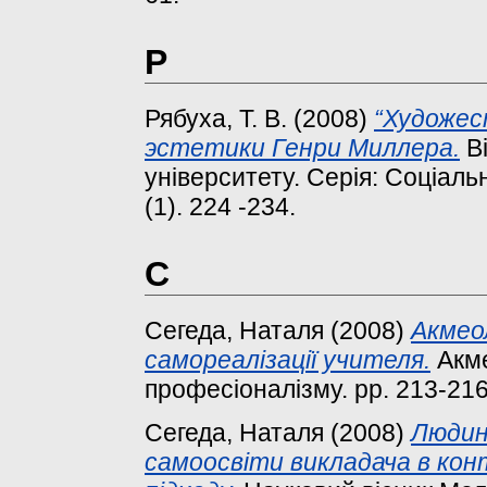
Р
Рябуха, Т. В.
(2008)
“Художес
эстетики Генри Миллера.
Ві
університету. Серія: Соціаль
(1). 224 -234.
С
Сегеда, Наталя
(2008)
Акмео
самореалізації учителя.
Акме
професіоналізму. pp. 213-21
Сегеда, Наталя
(2008)
Людин
самоосвіти викладача в кон