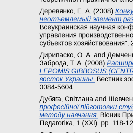
Деревянко, Е. А.
(2008)
Конк
неотъемлемый элемент раз
Всеукраинская научная кон
управления производственн
субъектов хозяйствования", 
Дирипаско, O. A.
and
Демченк
Заброда, Т. А.
(2008)
Расшире
LEPOMIS GIBBOSUS (CENT
восток Украины.
Вестник зоо
0084-5604
Дубяга, Світлана
and
Шевчен
професійної підготовки сту
методу навчання.
Вісник При
Педагогіка, 1 (ХХІ). pp. 118-12