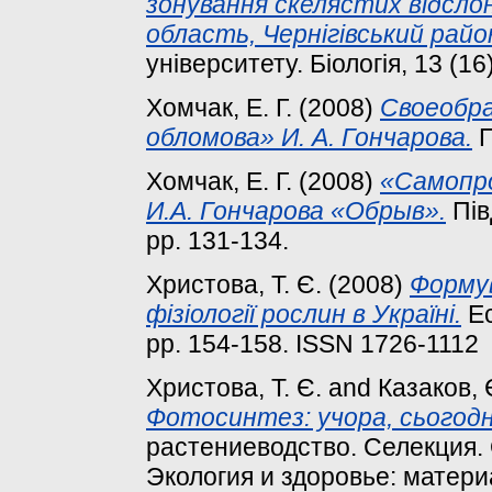
зонування скелястих відслон
область, Чернігівський райо
університету. Біологія, 13 (1
Хомчак, Е. Г.
(2008)
Своеобра
обломова» И. А. Гончарова.
П
Хомчак, Е. Г.
(2008)
«Самопро
И.А. Гончарова «Обрыв».
Пів
pp. 131-134.
Христова, Т. Є.
(2008)
Формув
фізіології рослин в Україні.
Ec
pp. 154-158. ISSN 1726-1112
Христова, Т. Є.
and
Казаков, 
Фотосинтез: учора, сьогодні
растениеводство. Селекция.
Экология и здоровье: матери