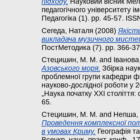
підходу.
Науковий вісник Мел
педагогічного університету і
Педагогіка (1). pp. 45-57. IS
Сегеда, Наталя
(2008)
Якіст
викладача музичного мисте
ПостМетодика (7). pp. 366-3
Стецишин, М. М.
and
Іванова,
Азовського моря.
Збірка наук
проблемної групи кафедри фі
науково-дослідної роботи у 2
„Наука початку XXI століття: 
65.
Стецишин, М. М.
and
Непша, 
Проведення комплексної поль
в умовах Криму.
Географія та 
Всеукр. наук.-практ. конф., 17