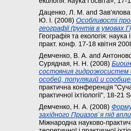
екологія: наука і освіта», 17-
Даценко, Л. М.
and
Зав’ялова,
Ю. І.
(2008)
Особливості про
географії ґрунтів в умовах 
Географія та екологія: наука і
практ. конф. 17-18 квітня 2008
Демченко, В. А.
and
Антоновск
Сурядная, Н. Н.
(2008)
Биоин
состояния гидроэкосистем 
особей, популяций и сообще
практична конференція "Суча
практичної іхтіології", 18-21 
Демченко, Н. А.
(2008)
Форму
західного Приазов`я під впл
Міжнародна науково-практич
теоретичної і практичної іхтіо