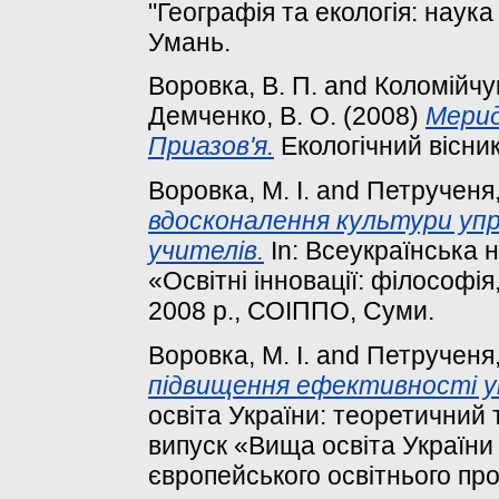
"Географія та екологія: наука 
Умань.
Воровка, В. П.
and
Коломійчук
Демченко, В. О.
(2008)
Мерид
Приазов'я.
Екологічний вісник 
Воровка, М. І.
and
Петрученя, 
вдосконалення культури упр
учителів.
In: Всеукраїнська 
«Освітні інновації: філософія,
2008 р., СОІППО, Суми.
Воровка, М. І.
and
Петрученя, 
підвищення ефективності у
освіта України: теоретичний
випуск «Вища освіта України у
європейського освітнього прос