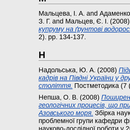
Мальцева, І. А.
and
Адаменко
З. Г.
and
Мальцев, Є. І.
(2008
купруму на ґрунтові водорос
2). pp. 134-137.
Н
Надольська, Ю. А.
(2008)
Під
кадрів на Півдні України у д
століття.
Постметодика (7 (
Непша, О. В.
(2008)
Поширен
геологічних процесів, що пр
Азовського моря.
Збірка наук
проблемної групи кафедри фі
науково-дослідної роботи у 2