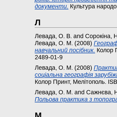
документи.
Культура народов
Л
Левада, О. В.
and
Сорокіна, Н
Левада, О. М.
(2008)
Географ
навчальний посібник.
Колор П
2489-01-9
Левада, О. М.
(2008)
Практик
соціальна географія зарубіж
Колор Принт, Мелітополь. IS
Левада, О. М.
and
Сажнєва, Н
Польова практика з топогра
М