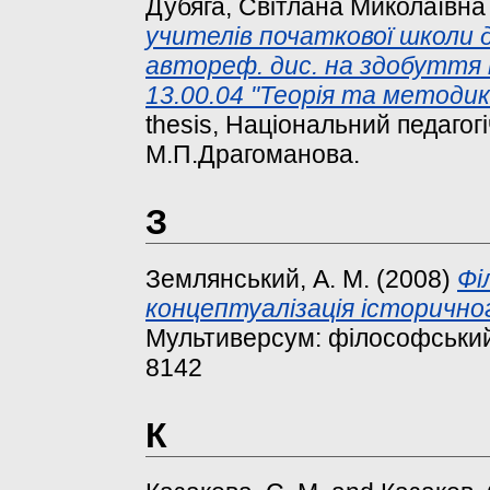
Дубяга, Світлана Миколаївна
учителів початкової школи до
автореф. дис. на здобуття н
13.00.04 "Теорія та методик
thesis, Національний педагог
М.П.Драгоманова.
З
Землянський, А. М.
(2008)
Фі
концептуалізація історичног
Мультиверсум: філософський 
8142
К