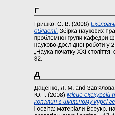
Г
Гришко, С. В.
(2008)
Екологіч
області.
Збірка наукових пра
проблемної групи кафедри фі
науково-дослідної роботи у 2
„Наука початку XXI століття: 
32.
Д
Даценко, Л. М.
and
Зав’ялова,
Ю. І.
(2008)
Місце екскурсій 
копалин в шкільному курсі ге
і освіта: матеріали Всеукр. н