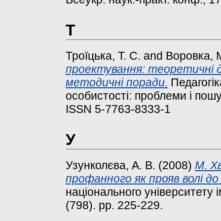
Т
Троїцька, Т. С.
and
Воровка, М
проектування: теоретичні д
методичні поради.
Педагогік
особистості: проблеми і пошуки
ISSN 5-7763-8333-1
У
Узунколєва, А. В.
(2008)
М. Х
профанного як прояв волі до
національного університету ім
(798). pp. 225-229.