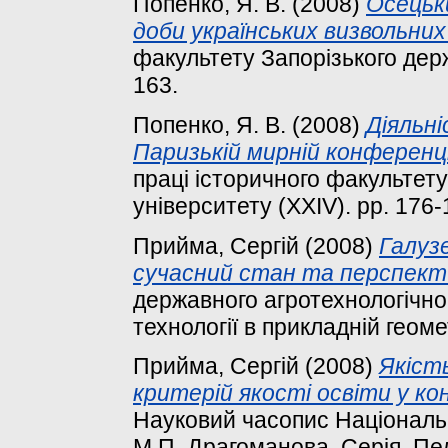
Попенко, Я. В.
(2008)
Осецьки
доби українських визвольних
факультету Запорізького держ
163.
Попенко, Я. В.
(2008)
Діяльні
Паризькій мирній конференції
праці історичного факультет
університету (XXIV). pp. 176-
Прийма, Сергій
(2008)
Галуз
сучасний стан та перспект
державного агротехнологічног
технології в прикладній геометр
Прийма, Сергій
(2008)
Якіст
критерій якості освіти у ко
Науковий часопис Національно
М.П. Драгоманова. Серія. Педа