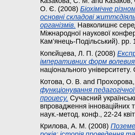
Казакова, С. М.
and
Казаков, 
О. Є.
(2008)
Біохімічне різн
основні складові життєдіял
організмів.
Навколишнє серед
Міжнародної наукової конфере
Кам’янець-Подільський). pp. 
Копєйцева, Л. П.
(2008)
Експр
імперативних форм волевия
національного університету. С
Котова, О. В.
and
Прохорова, 
функціонування педагогічної
процесу.
Сучасний українськи
впровадження інноваційних тех
наук.-метод. конф., 22-24 квіт
Крилова, А. М.
(2008)
Поземе
років: історія проведення 