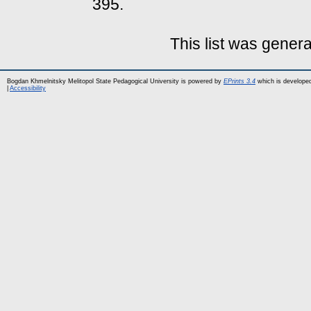
395.
This list was gener
Bogdan Khmelnitsky Melitopol State Pedagogical University is powered by
EPrints 3.4
which is develope
|
Accessibility