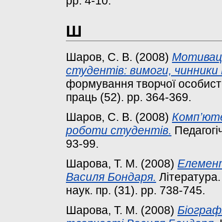
pp. 4-10.
Ш
Шаров, С. В.
(2008)
Мотиваці
студентів: вимоги, чинники
формування творчої особисто
праць (52). pp. 364-369.
Шаров, С. В.
(2008)
Комп’юте
роботи студентів.
Педагогіч
93-99.
Шарова, Т. М.
(2008)
Елемент
Василя Бондаря.
Література.
наук. пр. (31). pp. 738-745.
Шарова, Т. М.
(2008)
Біограф