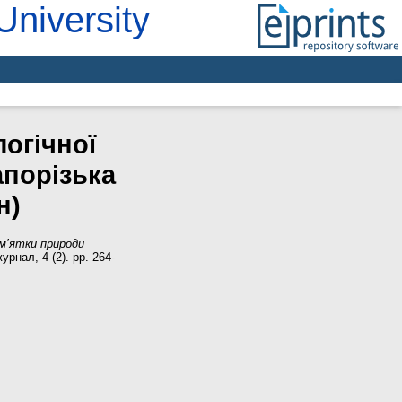
University
огічної
апорізька
н)
ам’ятки природи
рнал, 4 (2). pp. 264-