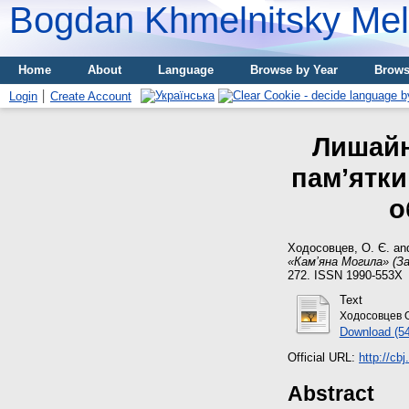
Bogdan Khmelnitsky Meli
Home
About
Language
Browse by Year
Brows
Login
Create Account
Лишайн
пам’ятки
о
Ходосовцев, О. Є.
an
«Кам’яна Могила» (За
272. ISSN 1990-553Х
Text
Ходосовцев 
Download (5
Official URL:
http://c
Abstract