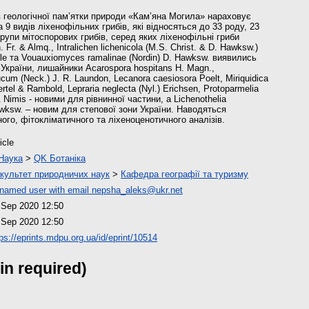
ів геологічної пам’ятки природи «Кам’яна Могила» нараховує
 9 видів ліхенофільних грибів, які відносяться до 33 роду, 23
групи мітоспорових грибів, серед яких ліхенофільні гриби
 Fr. & Almq., Intralichen lichenicola (M.S. Christ. & D. Hawksw.)
le та Vouauxiomyces ramalinae (Nordin) D. Hawksw. виявились
 України, лишайники Acarospora hospitans H. Magn.,
m (Neck.) J. R. Laundon, Lecanora caesiosora Poelt, Miriquidica
rtel & Rambold, Lepraria neglecta (Nyl.) Erichsen, Protoparmelia
& Nimis - новими для рівнинної частини, а Lichenothelia
Hawksw. – новим для степової зони України. Наводяться
ого, фітокліматичного та ліхеноценотичного аналізів.
icle
Наука
>
QK Ботаніка
культет природничих наук
>
Кафедра географії та туризму
named user with email
nepsha_aleks@ukr.net
 Sep 2020 12:50
 Sep 2020 12:50
tps://eprints.mdpu.org.ua/id/eprint/10514
in required)