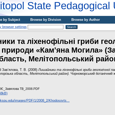
topol State Pedagogical 
e by Subject
Browse by Division
Browse by Author
ики та ліхенофільні гриби геол
 природи «Кам’яна Могила» (З
бласть, Мелітопольський райо
d
Зав’ялова, Т. В.
(2008)
Лишайники та ліхенофільні гриби геологічної п
порізька область, Мелітопольський район).
Чорноморський ботанічний жу
ОЄ_Завялова ТВ_2008.PDF
48kB)
bj.kspu.edu/images/PDF/1/2008_2/Khodosovts...