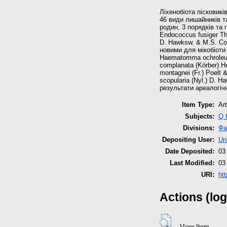
Ліхенобіота пісковик
46 види лишайників та
родин, 3 порядків та 
Endococcus fusiger Th.
D. Hawksw. & M.S. Co
новими для мікобіоти
Haematomma ochroleucu
complanata (Körber) He
montagnei (Fr.) Poelt 
scopularia (Nyl.) D. 
результати ареалогічн
Item Type:
Art
Subjects:
Q 
Divisions:
Фа
Depositing User:
Un
Date Deposited:
03
Last Modified:
03
URI:
ht
Actions (log
View Item