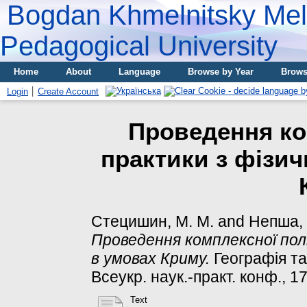
Bogdan Khmelnitsky Meli
Pedagogical University
Home
About
Language
Browse by Year
Brows
Login
Create Account
Проведення ко
практики з фізич
Стецишин, М. М.
and
Непша, 
Проведення комплексної поль
в умовах Криму.
Географія та 
Всеукр. наук.-практ. конф., 17
Text