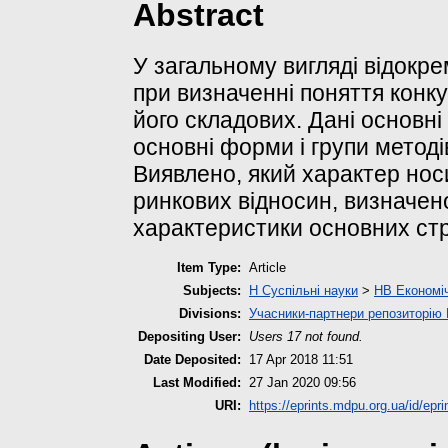
Abstract
У загальному вигляді відокре
при визначенні поняття конку
його складових. Дані основні 
основні форми і групи методі
Виявлено, який характер нос
ринкових відносин, визначено
характеристики основних стр
Item Type:
Article
Subjects:
H Суспільні науки
>
HB Економіч
Divisions:
Учасники-партнери репозиторі
Depositing User:
Users 17 not found.
Date Deposited:
17 Apr 2018 11:51
Last Modified:
27 Jan 2020 09:56
URI:
https://eprints.mdpu.org.ua/id/epri