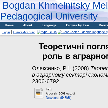
Bogdan Khmelnitsky Meli
Pedagogical University
Home
About
Language
Browse by Year
Brows
Login
Create Account
Теоретичні погля
роль в аграрно
Олексенко, Р. І.
(2008)
Теорет
в аграрному секторі економі
2306-6792
Text
Агросвіт_2008.ocr.pdf
Download (545kB)