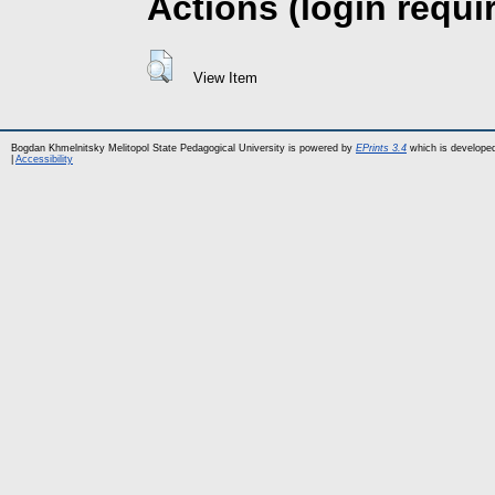
Actions (login requi
View Item
Bogdan Khmelnitsky Melitopol State Pedagogical University is powered by
EPrints 3.4
which is develope
|
Accessibility