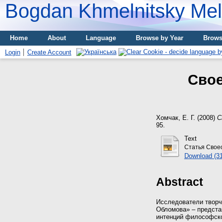
Bogdan Khmelnitsky Meli
Home
About
Language
Browse by Year
Brows
Login
Create Account
Свое
Хомчак, Е. Г.
(2008)
С
95.
Text
Статья Свое
Download (3
Abstract
Исследователи творче
Обломова» – предста
интенций философско