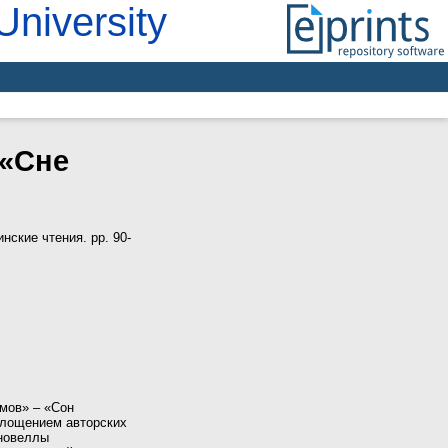
University
 «Сне
нские чтения. pp. 90-
омов» – «Сон
площением авторских
 новеллы