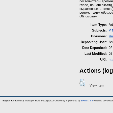
постоянством временн
главе, на наш взгляд
выраженных в тексте)
целом. Таким образо
Обломова».
Item Type:
Art
Subjects:
P 
Divisions:
Фі
Depositing User:
Us
Date Deposited:
02
Last Modified:
02
URI:
ht
Actions (log
View Item
Bogdan Khmelnitsky Melitopol State Pedagogical University is powered by
EPrints 3.4
which is develope