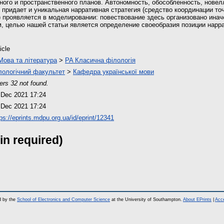
ого и пространственного планов. Автономность, обособленность, новел
, придает и уникальная нарративная стратегия (средство координации точ
 проявляется в моделировании: повествование здесь организовано инач
м, целью нашей статьи является определение своеобразия позиции нарра
icle
Мова та література
>
PA Класична філологія
лологічний факультет
>
Кафедра української мови
ers 32 not found.
 Dec 2021 17:24
 Dec 2021 17:24
tps://eprints.mdpu.org.ua/id/eprint/12341
in required)
d by the
School of Electronics and Computer Science
at the University of Southampton.
About EPrints
|
Acce