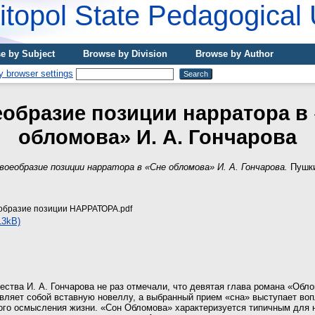
topol State Pedagogical 
e by Subject
Browse by Division
Browse by Author
образие позиции нарратора в
обломова» И. А. Гончарова
воеобразие позиции нарратора в «Сне обломова» И. А. Гончарова.
Пушки
образие позиции НАРРАТОРА.pdf
13kB)
ства И. А. Гончарова не раз отмечали, что девятая глава романа «Обл
вляет собой вставную новеллу, а выбранный прием «сна» выступает во
го осмысления жизни. «Сон Обломова» характеризуется типичным для