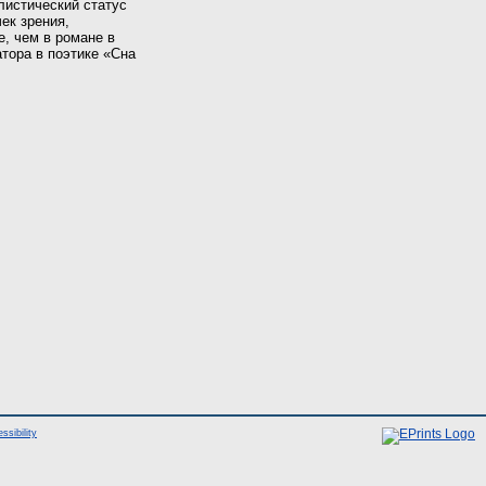
листический статус
ек зрения,
е, чем в романе в
тора в поэтике «Сна
ssibility