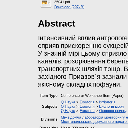
35041.pdf
Download (297kB)
Abstract
Інтенсивний вплив антропоге
сприяв прискоренню сукцесій
У значній мірі цьому сприяло
каналів, розорювання берегі
транспортних шляхів тощо. В з
західного Приазов`я зазнали п
якісному складі іхтіофауни.
Item Type:
Conference or Workshop Item (Paper)
Q Наука
>
Екологія
>
Іхтіологія
Subjects:
Q Наука
>
Екологія
>
Екологія моря
Q Наука
>
Екологія
>
Охорона природ
Міжвідомча лабораторія моніторингу е
Divisions:
Мелітопольського державного педагог