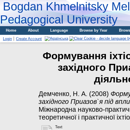
Bogdan Khmelnitsky Meli
Pedagogical University
Home
About
Language
Browse by Year
Brows
Login
Create Account
Формування іхтіо
західного При
діяльн
Демченко, Н. А.
(2008)
Форму
західного Приазов`я під впл
Міжнародна науково-практич
теоретичної і практичної іхтіо
Text