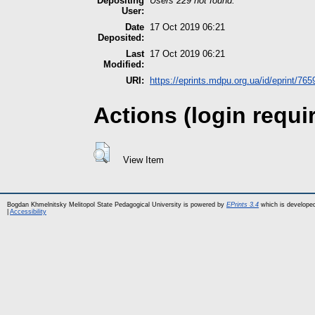
Depositing
Users 229 not found.
User:
Date
17 Oct 2019 06:21
Deposited:
Last
17 Oct 2019 06:21
Modified:
URI:
https://eprints.mdpu.org.ua/id/eprint/765
Actions (login requi
View Item
Bogdan Khmelnitsky Melitopol State Pedagogical University is powered by
EPrints 3.4
which is develope
|
Accessibility