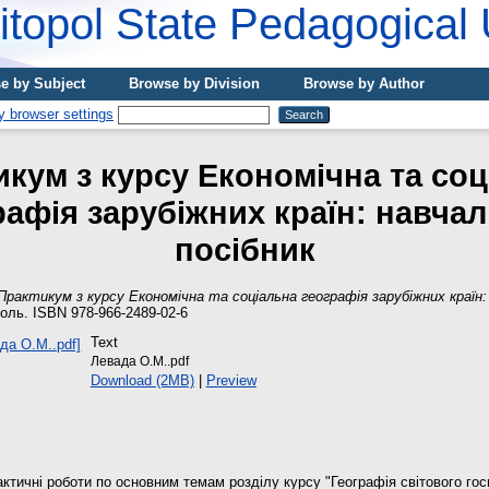
topol State Pedagogical 
e by Subject
Browse by Division
Browse by Author
икум з курсу Економічна та соц
рафія зарубіжних країн: навча
посібник
Практикум з курсу Економічна та соціальна географія зарубіжних країн:
оль. ISBN 978-966-2489-02-6
Text
Левада О.М..pdf
Download (2MB)
|
Preview
ктичні роботи по основним темам розділу курсу "Географія світового гос