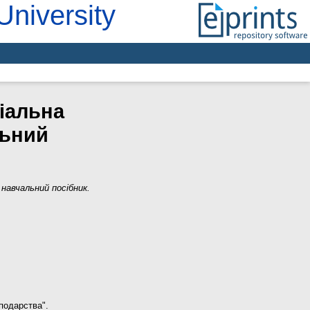
University
іальна
льний
 навчальний посібник.
подарства".