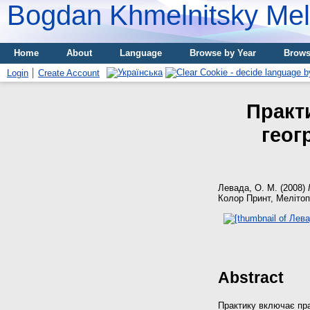
Bogdan Khmelnitsky Meli
Home
About
Language
Browse by Year
Brows
Login
Create Account
Практ
геог
Левада, О. М.
(2008)
Колор Принт, Мелітоп
Abstract
Практику включає пра