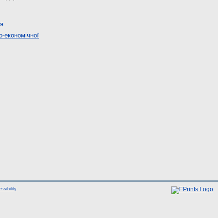
ія
о-економічної
ssibility