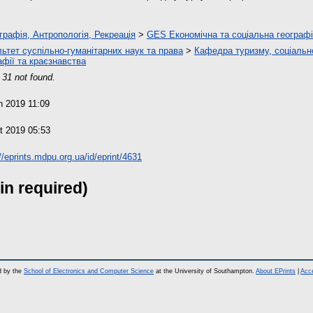
графія, Антропологія, Рекреація
>
GES Економічна та соціальна географ
ьтет суспільно-гуманітарних наук та права
>
Кафедра туризму, соціальн
афії та краєзнавства
 31 not found.
n 2019 11:09
t 2019 05:53
//eprints.mdpu.org.ua/id/eprint/4631
in required)
d by the
School of Electronics and Computer Science
at the University of Southampton.
About EPrints
|
Acce