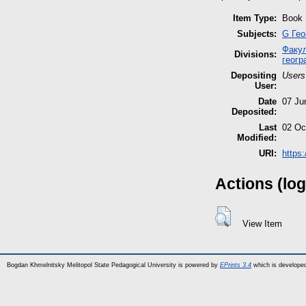
Item Type:
Book
Subjects:
G Гео
Факул
Divisions:
геогр
Depositing
Users
User:
Date
07 Ju
Deposited:
Last
02 Oc
Modified:
URI:
https:
Actions (log
View Item
Bogdan Khmelnitsky Melitopol State Pedagogical University is powered by
EPrints 3.4
which is develope