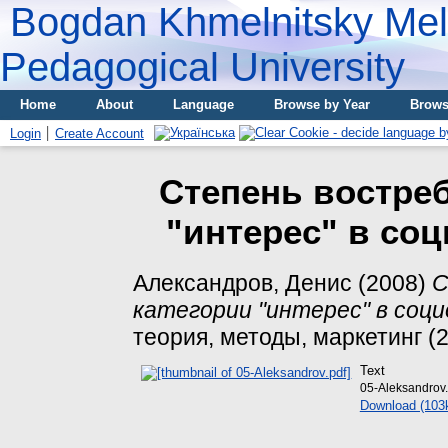
Bogdan Khmelnitsky Meli
Pedagogical University
Home
About
Language
Browse by Year
Brows
Login
Create Account
Степень востре
"интерес" в со
Александров, Денис
(2008)
С
категории "интерес" в соци
теория, методы, маркетинг (2)
Text
05-Aleksandrov.
Download (103