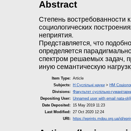
Abstract
Cтепень востребованноcти ка
социологических построениях
неприятия.
Представляется, что подобн
определяется парадигмально
спектром решаемых задач, п
иную семантическую нагрузк
Item Type:
Article
Subjects:
H Суспільні науки
>
HM Соціолог
Divisions:
Факультет суспільно-гуманітарн
Depositing User:
Unnamed user with email
nata-ol@
Date Deposited:
15 May 2019 11:23
Last Modified:
27 Oct 2020 12:24
URI:
https://eprints.mdpu.org.ua/id/epri