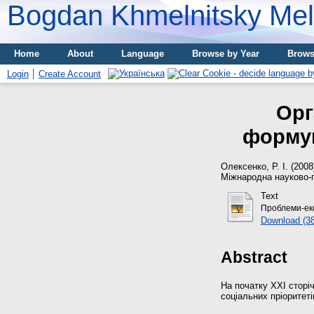
Bogdan Khmelnitsky Meli
Home
About
Language
Browse by Year
Brows
Login
Create Account
Орг
формув
Олексенко, Р. І.
(2008
Міжнародна науково-п
Text
Проблеми-еко
Download (3
Abstract
На початку XXI сторі
соціальних пріоритеті