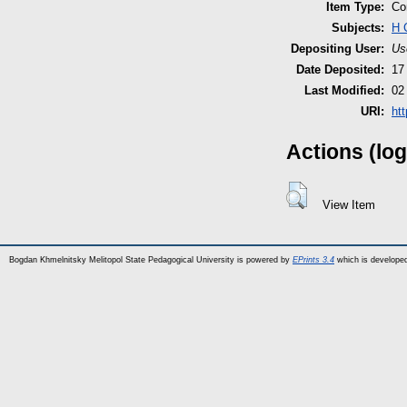
Item Type:
Co
Subjects:
H 
Depositing User:
Us
Date Deposited:
17
Last Modified:
02
URI:
htt
Actions (log
View Item
Bogdan Khmelnitsky Melitopol State Pedagogical University is powered by
EPrints 3.4
which is develope