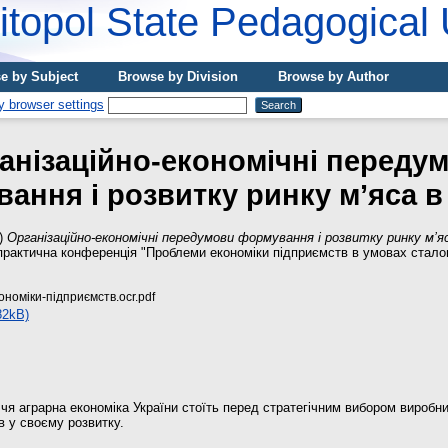
topol State Pedagogical 
e by Subject
Browse by Division
Browse by Author
анізаційно-економічні переду
ання і розвитку ринку м’яса в 
)
Організаційно-економічні передумови формування і розвитку ринку м’яса
рактична конференція "Проблеми економіки підприємств в умовах сталог
номіки-підприємств.ocr.pdf
82kB)
ччя аграрна економіка України стоїть перед стратегічним вибором виробни
в у своєму розвитку.