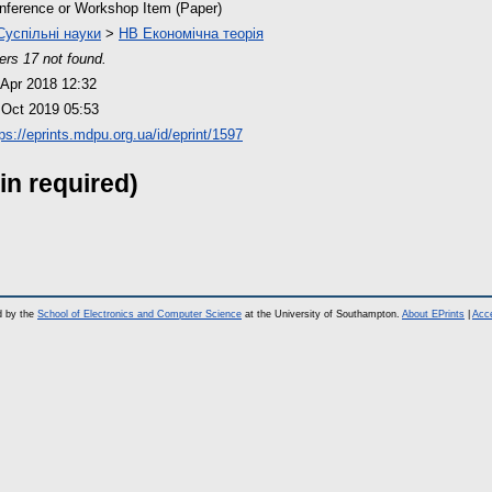
nference or Workshop Item (Paper)
Суспільні науки
>
HB Економічна теорія
ers 17 not found.
 Apr 2018 12:32
 Oct 2019 05:53
ps://eprints.mdpu.org.ua/id/eprint/1597
in required)
d by the
School of Electronics and Computer Science
at the University of Southampton.
About EPrints
|
Acce