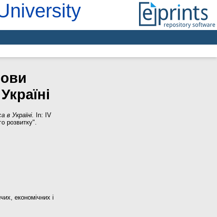
University
мови
Україні
 в Україні.
In: IV
о розвитку".
чих, економічних і