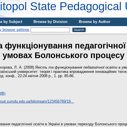
topol State Pedagogical 
e by Subject
Browse by Division
Browse by Author
а функціонування педагогічної
умовах Болонського процесу
хорова, Л. А.
(2008)
Якість та функціонування педагогічної освіти в ум
аїнський університет: теорія і практика впровадження інноваційних технол
д. конф., 22-24 квітня 2008 р., 1. pp. 85-86.
MB)
ssuir.sumdu.edu.ua/bitstream/123456789/19...
вання педагогічної освіти в Україні в умовах переходу Болонського проц