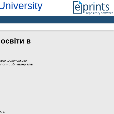
University
 освіти в
овах Болонського
огій : зб. матеріалів
есу.