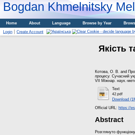
Bogdan Khmelnitsky Meli
Home
About
Language
Browse by Year
Brows
Login
Create Account
Якість т
Котова, О. В.
and
Про
процесу.
Сучасний укр
VII Міжнар. наук.-мето
Text
42.pdf
Download (1
Official URL:
https://e
Abstract
Розглянуто функціону