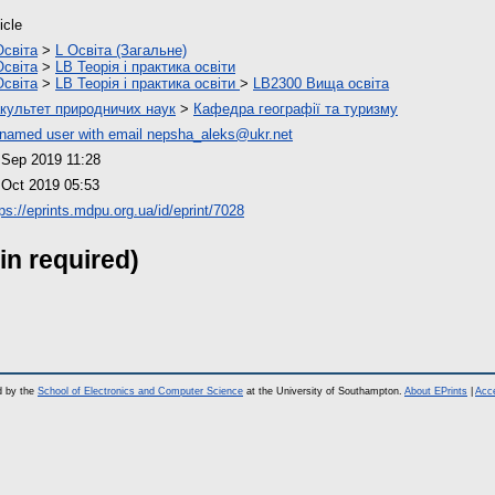
icle
Освіта
>
L Освіта (Загальне)
Освіта
>
LB Теорія і практика освіти
Освіта
>
LB Теорія і практика освіти
>
LB2300 Вища освіта
культет природничих наук
>
Кафедра географії та туризму
named user with email
nepsha_aleks@ukr.net
 Sep 2019 11:28
 Oct 2019 05:53
ps://eprints.mdpu.org.ua/id/eprint/7028
in required)
d by the
School of Electronics and Computer Science
at the University of Southampton.
About EPrints
|
Acce