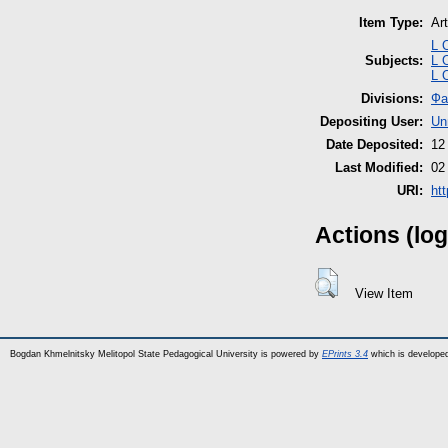
Item Type:
Art
L 
Subjects:
L 
L 
Divisions:
Фа
Depositing User:
Un
Date Deposited:
12
Last Modified:
02
URI:
htt
Actions (log
View Item
Bogdan Khmelnitsky Melitopol State Pedagogical University is powered by
EPrints 3.4
which is develope