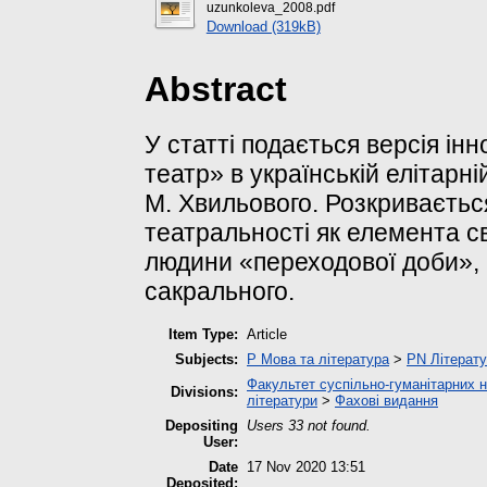
uzunkoleva_2008.pdf
Download (319kB)
Abstract
У статті подається версія ін
театр» в українській елітарні
М. Хвильового. Розкриваєтьс
театральності як елемента с
людини «переходової доби», 
сакрального.
Item Type:
Article
Subjects:
P Мова та література
>
PN Літерату
Факультет суспільно-гуманітарних н
Divisions:
літератури
>
Фахові видання
Depositing
Users 33 not found.
User:
Date
17 Nov 2020 13:51
Deposited: