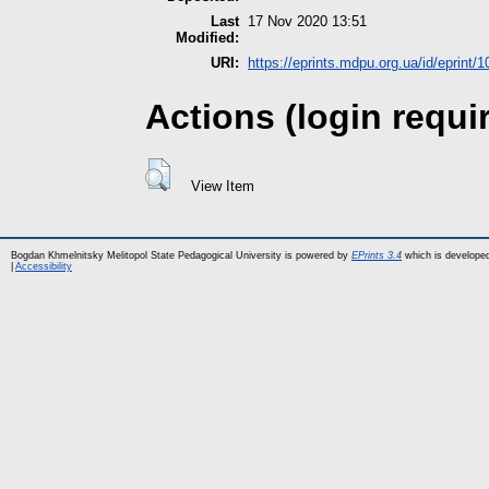
Last
17 Nov 2020 13:51
Modified:
URI:
https://eprints.mdpu.org.ua/id/eprint/
Actions (login requi
View Item
Bogdan Khmelnitsky Melitopol State Pedagogical University is powered by
EPrints 3.4
which is develope
|
Accessibility