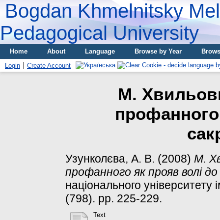
Bogdan Khmelnitsky Meli
Pedagogical University
Home
About
Language
Browse by Year
Brows
Login
Create Account
М. Хвильови
профанного 
сак
Узунколєва, А. В.
(2008)
М. Х
профанного як прояв волі до
національного університету ім
(798). pp. 225-229.
Text