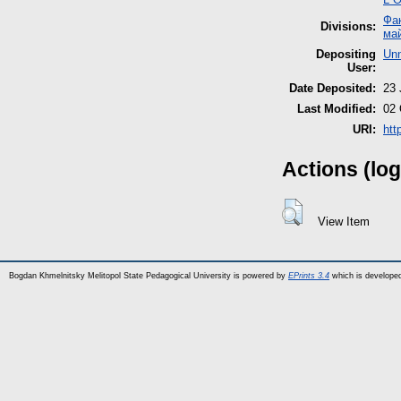
Фак
Divisions:
май
Depositing
Unn
User:
Date Deposited:
23 
Last Modified:
02 
URI:
htt
Actions (log
View Item
Bogdan Khmelnitsky Melitopol State Pedagogical University is powered by
EPrints 3.4
which is develope