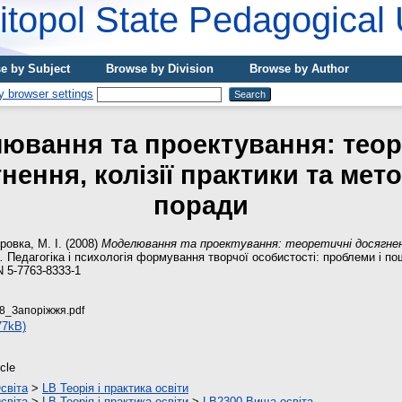
topol State Pedagogical 
e by Subject
Browse by Division
Browse by Author
ювання та проектування: теор
нення, колізії практики та мет
поради
ровка, М. І.
(2008)
Моделювання та проектування: теоретичні досягненн
.
Педагогіка і психологія формування творчої особистості: проблеми і пош
N 5-7763-8333-1
8_Запоріжжя.pdf
77kB)
icle
світа
>
LB Теорія і практика освіти
світа
>
LB Теорія і практика освіти
>
LB2300 Вища освіта