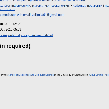
ультет інформатики, математики та економіки
>
Кафедра педагогіки і пе
стерності
amed user with email
volikalla64@gmail.com
Jul 2019 12:33
Oct 2019 05:53
ps://eprints.mdpu.org.ua/id/eprint/6124
in required)
d by the
School of Electronics and Computer Science
at the University of Southampton.
About EPrints
|
Acce