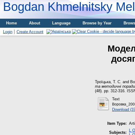
Bogdan Khmelnitsky Meli
Home
About
Language
Browse by Year
Brows
Login
Create Account
Модел
досяг
Троїцька, Т. С.
and
Во
та методичні поради
(48). pp. 312-316. ISS
Text
Воровка_200
Download (3
Item Type:
Art
L О
Subjects:
L О