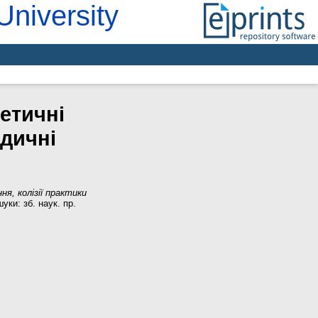
University
етичні
одичні
я, колізії практики
уки: зб. наук. пр.