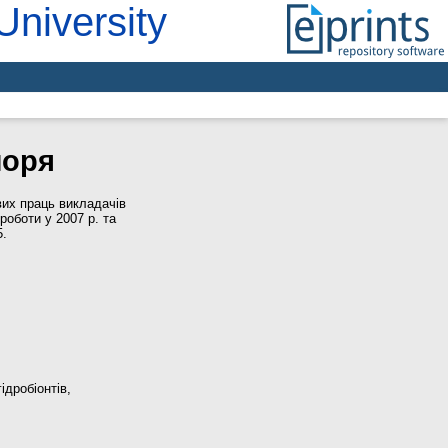
University
моря
вих праць викладачів
роботи у 2007 р. та
5.
ідробіонтів,