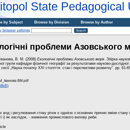
topol State Pedagogical 
e by Subject
Browse by Division
Browse by Author
логічні проблеми Азовського 
Іванова, В. М.
(2008)
Екологічні проблеми Азовського моря.
Збірка науко
ної групи кафедри фізичної географії за результатами науково-дослідної 
сесії „Наука початку XXI століття: стан і перспективи розвитку”. pp. 61-6
_Іванова ВМ.pdf
68kB)
вод і регулювання стоку річок є однією з основних причин зміни стану г
і і) як наслідок, - зниження промислового вилову риби.
icle