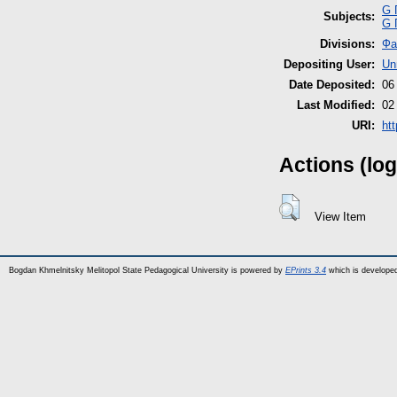
G 
Subjects:
G 
Divisions:
Фа
Depositing User:
Un
Date Deposited:
06
Last Modified:
02
URI:
htt
Actions (log
View Item
Bogdan Khmelnitsky Melitopol State Pedagogical University is powered by
EPrints 3.4
which is develope