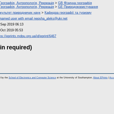
Географія, Антропологія, Рекреація
>
GB Фізична географія
Географія, Антропологія, Рекреація
>
GE Природокористування
культет природничих наук
>
Кафедра географії та туризму
named user with email
nepsha_aleks@ukr.net
 Sep 2019 06:13
 Oct 2019 05:53
ps://eprints.mdpu.org.ua/id/eprint/6467
in required)
d by the
School of Electronics and Computer Science
at the University of Southampton.
About EPrints
|
Acce