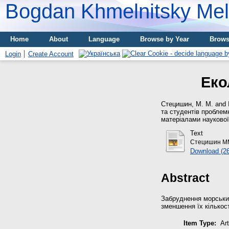
Bogdan Khmelnitsky Meli
Home
About
Language
Browse by Year
Brows
Login
Create Account
Еко
Стецишин, М. М.
and
та студентів проблем
матеріалами наукової 
Text
Стецишин ММ
Download (2
Abstract
Забруднення морських 
зменшення їх кількост
Item Type:
Art