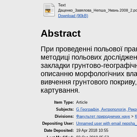
Text
Даценко_Завялова_Непша_Умань 2008_2.pd
Download (90kB)
Abstract
При проведенні польової пра
методиці польових досліджен
закладки грунтово-географічн
описанню морфологічних вла
вивчення грунтового покриву
картування.
Item Type:
Article
Subjects:
G Географія, Антропологія, Рекр
Divisions:
Факультет природничих наук
>
К
Depositing User:
Unnamed user with email
nepsha_
Date Deposited:
19 Apr 2018 10:55