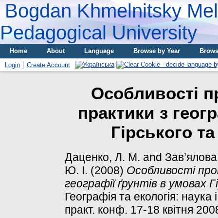
Bogdan Khmelnitsky Meli
Pedagogical University
Home
About
Language
Browse by Year
Brows
Login
Create Account
Особливості п
практики з геогр
Гірського т
Даценко, Л. М.
and
Зав’ялова,
Ю. І.
(2008)
Особливості про
географії ґрунтів в умовах 
Географія та екологія: наука і
практ. конф. 17-18 квітня 2008