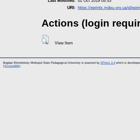
Last Modified:
02 Oct 2019 05:53
URI:
https://eprints.mdpu.org.ua/id/epri
Actions (login requi
View Item
Bogdan Khmelnitsky Melitopol State Pedagogical University is powered by
EPrints 3.4
which is develope
|
Accessibility