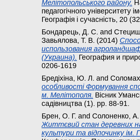
Мелітопольського району.
На
педагогічного університету і
Географія і сучасність, 20 (32
Бондарець, Д. С.
and
Стециши
Завьялова, Т. В.
(2014)
Спос
использования агроландша
(Украина).
География и приро
0206-1619
Бредіхіна, Ю. Л.
and
Соломаха
особливості Формування спо
м. Мелітополя.
Вісник Уманс
садівництва (1). pp. 88-91.
Брен, О. Г.
and
Солоненко, А.
Життєвий стан деревних на
культури та відпочинку ім. 