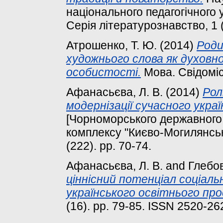
національного педагогічного у
Серія літературознавство, 1 (
Атрошенко, Т. Ю.
(2014)
Роди
художнього слова як духовн
особистості.
Мова. Свідоміст
Афанасьєва, Л. В.
(2014)
Рол
модернізації сучасного украї
[Чорноморського державного 
комплексу "Києво-Могилянська
(222). pp. 70-74.
Афанасьєва, Л. В.
and
Глебов
ціннісний потенціал соціаль
українського освітнього про
(16). pp. 79-85. ISSN 2520-26