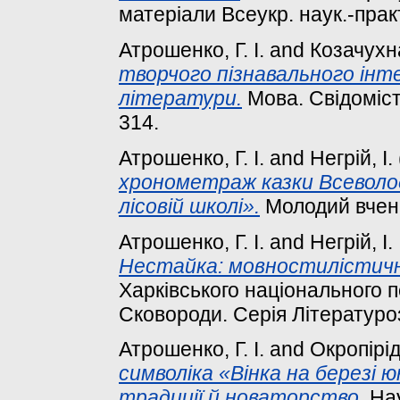
матеріали Всеукр. наук.-практ
Атрошенко, Г. І.
and
Козачухна
творчого пізнавального інте
літератури.
Мова. Свідомість.
314.
Атрошенко, Г. І.
and
Негрій, І.
хронометраж казки Всеволо
лісовій школі».
Молодий вчений
Атрошенко, Г. І.
and
Негрій, І. 
Нестайка: мовностилістичн
Харківського національного пе
Сковороди. Серія Літературозн
Атрошенко, Г. І.
and
Окропірід
символіка «Вінка на березі 
традиції й новаторство.
Нау