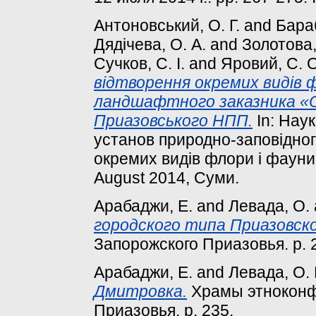
Антоновський, О. Г.
and
Бараб
Дядічева, О. А.
and
Золотова, 
Сучков, С. І.
and
Яровий, С. О
відтворення окремих видів 
ландшафтного заказника «С
Приазовського НПП.
In: Нау
установ природно-заповідно
окремих видів флори і фауни
August 2014, Суми.
Арабаджи, Е.
and
Левада, О.
городского типа Приазовско
Запорожского Приазовья. p. 
Арабаджи, Е.
and
Левада, О. 
Дмитровка.
Храмы этноконф
Приазовья. p. 235.