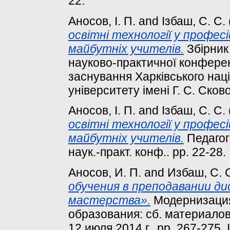
22.
Аносов, І. П.
and
Ізбаш, С. С.
освітні технології у професі
майбутніх учителів.
Збірник
науково-практичної конференц
заснування Харківського наці
університету імені Г. С. Сков
Аносов, І. П.
and
Ізбаш, С. С.
освітні технології у професі
майбутніх учителів.
Педагогі
наук.-практ. конф.. pp. 22-28.
Аносов, И. П.
and
Избаш, С. 
обучения в преподавании д
мастерства».
Модернизация
образования: сб. материалов 
12 июля 2014 г.. pp. 267-275