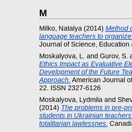
M
Milko, Natalya
(2014)
Method o
language teachers to organize t
Journal of Science, Education 
Moskalyova, L.
and
Gurov, S.
Ethics Impact as Evaluative El
Development of the Future T
Approach.
American Journal of
22. ISSN 2327-6126
Moskalyova, Lydmila
and
Shev
(2014)
The problems in pre-pro
students in Ukrainian teachers’
totalitarian lawlessnes.
Canadian