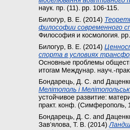
наук. пр. (11). pp. 106-115.
Билогур, В. Е.
(2014)
Теорет
философии современного сп
Философия и космология. pp.
Билогур, В. Е.
(2014)
Ценнос
спорта в условиях трансфо
Основные проблемы обществе
итогам Междунар. науч.-практ.
Бондарець, Д. С.
and
Даценко
Мелітополь і Мелітопольськ
устойчивое развитие: матери
практ. конф. (Симферополь, 15
Бондарець, Д. С.
and
Даценко
Зав’ялова, Т. В.
(2014)
Ландш