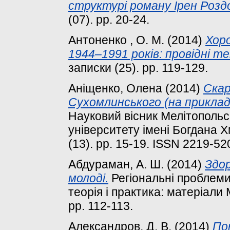
структурі роману Ірен Розд
(07). pp. 20-24.
Антоненко , О. М.
(2014)
Хоро
1944–1991 років: провідні те
записки (25). pp. 119-129.
Аніщенко, Олена
(2014)
Скар
Сухомлинського (на прикладі 
Науковий вісник Мелітопольс
університету імені Богдана Х
(13). pp. 15-19. ISSN 2219-52
Абдураман, А. Ш.
(2014)
Здор
молоді.
Регіональні проблеми
теорія і практика: матеріали 
pp. 112-113.
Александров, Д. В.
(2014)
По