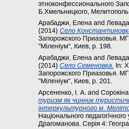
этноконфессионального Зап
Б.Хмельницкого, Мелитополь, 
Арабаджи, Елена
and
Левада
(2014)
Село Константиновк
Запорожского Приазовья. МГ
"Міленіум", Киев, p. 198.
Арабаджи, Елена
and
Левада
(2014)
Село Семеновка.
In: 
Запорожского Приазовья. МГ
"Міленіум", Киев, p. 201.
Арсененко, І. А.
and
Сорокіна,
туризм як чинник туристич
інтеркультурного м. Меліто
Національного педагогічного 
Драгоманова. Серія 4: Географі