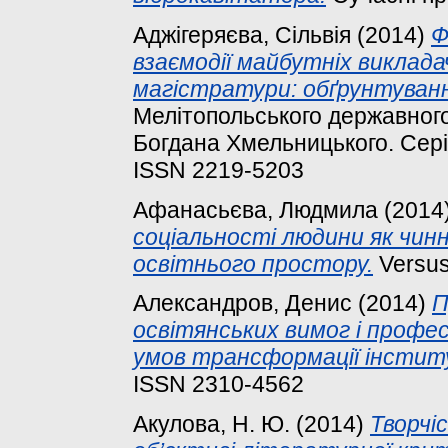
Аджігеряєва, Сільвія
(2014)
Ф
взаємодії майбутніх виклада
магістратури: обґрунтуван
Мелітопольського державного 
Богдана Хмельницького. Серія:
ISSN 2219-5203
Афанасьєва, Людмила
(2014
соціальності людини як чинн
освітнього простору.
Versus
Александров, Денис
(2014)
П
освітянських вимог і профе
умов трансформації інстит
ISSN 2310-4562
Акулова, Н. Ю.
(2014)
Творчі