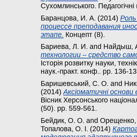
Сухомлинського. Педагогічні н
Баранцова, И. А.
(2014)
Роль
процессе преподавания ино
этапе.
Концепт (8).
Бариева, Л. И.
and
Найдыш, А
технологии – средство са
Історія розвитку науки, технік
наук.-практ. конф.. pp. 136-13
Баришевський, С. О.
and
Ник
(2014)
Аксіоматичні основи е
Вісник Херсонського націонал
(50). pp. 559-561.
Бейдик, О. О.
and
Орещенко, 
Топалова, О. І.
(2014)
Картог
моделювання адаптивного т