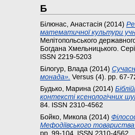
Б
Білюнас, Анастасія
(2014)
Ре
математичної культури учн
Мелітопольського державного 
Богдана Хмельницького. Серія:
ISSN 2219-5203
Білогур, Влада
(2014)
Сучасн
монада».
Versus (4). pp. 67-
Будько, Марина
(2014)
Біблі
контексті ксенологічних шу
84. ISSN 2310-4562
Бойко, Микола
(2014)
Філосо
Мефодіївського товариства 
pp. 99-104. ISSN 2310-4562