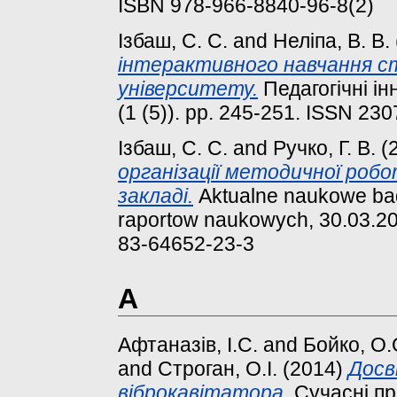
ISBN 978-966-8840-96-8(2)
Ізбаш, С. С.
and
Неліпа, В. В.
інтерактивного навчання с
університету.
Педагогічні інн
(1 (5)). pp. 245-251. ISSN 23
Ізбаш, С. С.
and
Ручко, Г. В.
(
організації методичної роб
закладі.
Aktualne naukowe bada
raportow naukowych, 30.03.20
83-64652-23-3
А
Афтаназів, І.С.
and
Бойко, О.
and
Строган, О.І.
(2014)
Досв
віброкавітатора.
Сучасні пр