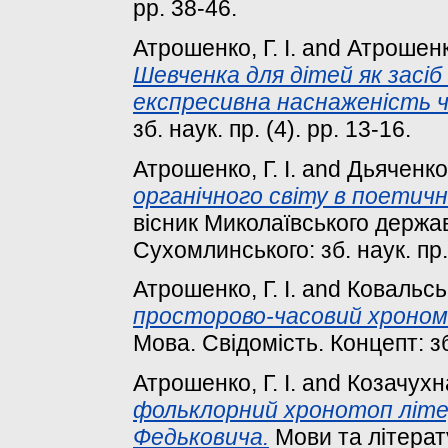
pp. 38-46.
Атрошенко, Г. І.
and
Атрошенк
Шевченка для дітей як засіб
експресивна наснаженість 
зб. наук. пр. (4). pp. 13-16.
Атрошенко, Г. І.
and
Дьяченко,
органічного світу в поетичн
вісник Миколаївського держав
Сухомлинського: зб. наук. пр.,
Атрошенко, Г. І.
and
Ковальськ
просторово-часовий хроном
Мова. Свідомість. Концепт: зб.
Атрошенко, Г. І.
and
Козачухна
фольклорний хронотоп літе
Федьковича.
Мови та літерату