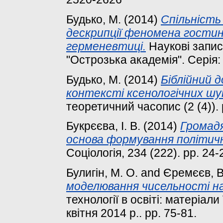
Будько, М.
(2014)
Спільність 
дескрипції феномена гостин
герменевтиці.
Наукові запис
"Острозька академія". Серія: 
Будько, М.
(2014)
Біблійний 
контексті ксенологічних шу
теоретичний часопис (2 (4)).
Букрєєва, І. В.
(2014)
Громадя
основа формування політичної
Соціологія, 234 (222). pp. 24-
Булигін, М. О.
and
Єремєєв, В
моделювання чисельності на
технології в освіті: матеріали
квітня 2014 р.. pp. 75-81.