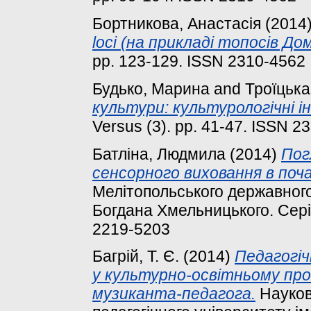
Бортникова, Анастасія
(2014
loci (на прикладі топосів Д
pp. 123-129. ISSN 2310-4562
Будько, Марина
and
Троїцька
культури: культурологічні ін
Versus (3). pp. 41-47. ISSN 2
Батліна, Людмила
(2014)
Пог
сенсорного виховання в поча
Мелітопольського державного 
Богдана Хмельницького. Серія:
2219-5203
Багрій, Т. Є.
(2014)
Педагогі
у культурно-освітньому про
музиканта-педагога.
Науков