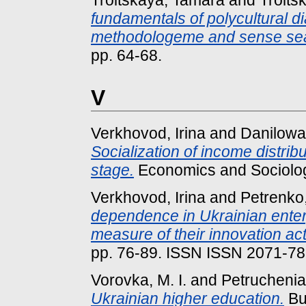
Troitskaya, Tamara
and
Troits
fundamentals of polycultural d
methodologeme and sense se
pp. 64-68.
V
Verkhovod, Irina
and
Danilowa
Socialization of income distribu
stage.
Economics and Sociolog
Verkhovod, Irina
and
Petrenko,
dependence in Ukrainian enter
measure of their innovation act
pp. 76-89. ISSN ISSN 2071-7
Vorovka, M. I.
and
Petruchenia
Ukrainian higher education.
Bul