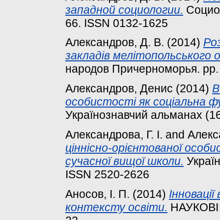
западной социологии.
Социол
66. ISSN 0132-1625
Александров, Д. В.
(2014)
Ро
закладів мелітопольського о
народов Причерноморья. pp. 
Александров, Денис
(2014)
В
особистості як соціальна фу
Українознавчий альманах (16
Александрова, Г. І.
and
Алекс
ціннісно-орієнтованої особи
сучасної вищої школи.
Україн
ISSN 2520-2626
Аносов, І. П.
(2014)
Інновації
контексту освіти.
НАУКОВІ З