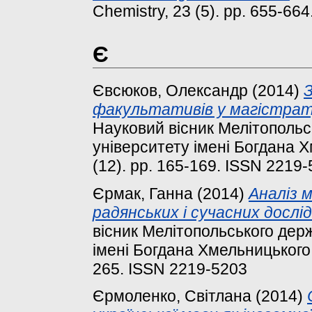
Chemistry, 23 (5). pp. 655-664
Є
Євсюков, Олександр
(2014)
З
факультативів у магістрату
Науковий вісник Мелітопольс
університету імені Богдана Х
(12). pp. 165-169. ISSN 2219
Єрмак, Ганна
(2014)
Аналіз 
радянських і сучасних дослі
вісник Мелітопольського держ
імені Богдана Хмельницького. 
265. ISSN 2219-5203
Єрмоленко, Світлана
(2014)