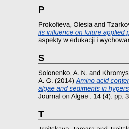
P
Prokofieva, Olesia
and
Tzarko
its influence on future applied 
aspekty w edukacji i wychowan
S
Solonenko, A. N.
and
Khromysh
A. G.
(2014)
Amino acid conten
algae and sediments in hypers
Journal on Algae , 14 (4). pp. 
T