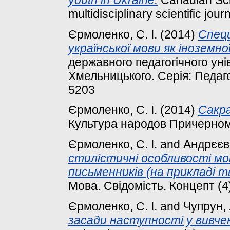
multidisciplinary scientific jour
Єрмоленко, С. І.
(2014)
Спец
української мови як іноземної
державного педагогічного уні
Хмельницького. Серія: Педагог
5203
Єрмоленко, С. І.
(2014)
Сакра
Культура народов Причерномо
Єрмоленко, С. І.
and
Андрєєва
стилістичні особливості мо
письменників (на прикладі т
Мова. Свідомість. Концепт (4
Єрмоленко, С. І.
and
Чупрун, 
засади наступності у вивчен