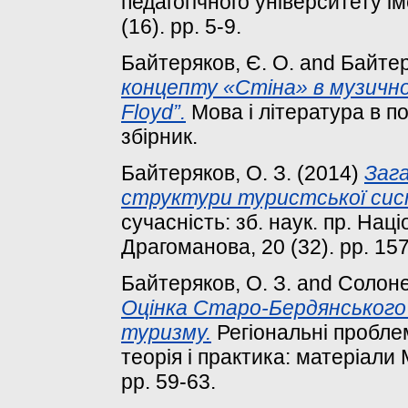
педагогічного університету ім
(16). pp. 5-9.
Байтеряков, Є. О.
and
Байтер
концепту «Стіна» в музичном
Floyd”.
Мова і література в п
збірник.
Байтеряков, О. З.
(2014)
Зага
структури туристської си
сучасність: зб. наук. пр. Нац
Драгоманова, 20 (32). pp. 15
Байтеряков, О. З.
and
Солоне
Оцінка Старо-Бердянського
туризму.
Регіональні пробле
теорія і практика: матеріали 
pp. 59-63.