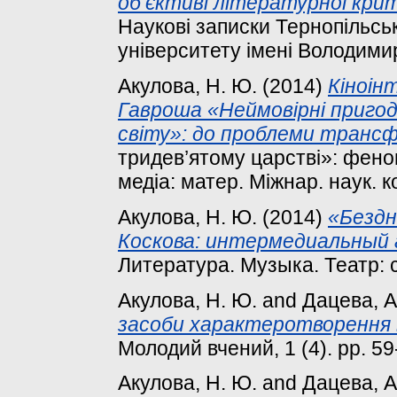
об’єктиві літературної кри
Наукові записки Тернопільськ
університету імені Володимир
Акулова, Н. Ю.
(2014)
Кіноін
Гавроша «Неймовірні пригод
світу»: до проблеми трансф
тридев’ятому царстві»: феном
медіа: матер. Міжнар. наук. к
Акулова, Н. Ю.
(2014)
«Бездн
Коскова: интермедиальный 
Литература. Музыка. Театр: сб
Акулова, Н. Ю.
and
Дацева, А
засоби характеротворення в
Молодий вчений, 1 (4). pp. 59
Акулова, Н. Ю.
and
Дацева, А