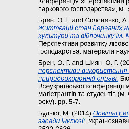
Конференція «Перспективи ро
паркового господарства», м. 
Брен, О. Г.
and
Солоненко, А.
Життєвий стан деревних на
культури та відпочинку ім. М
Перспективи розвитку лісово
господарства: матеріали наук
Брен, О. Г.
and
Шиян, О. Г.
(2
перспективи використання «н
природоохоронній справі.
Біо
Всеукраїнської конференції м
магістрантів та студентів (м.
року). pp. 5-7.
Будько, М.
(2014)
Освітні рец
засади інклюзії.
Українознавчи
2520-2626