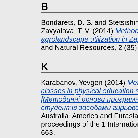
B
Bondarets, D. S.
and
Stetsishi
Zavyalova, T. V.
(2014)
Methods
agrolandscape utilization in Za
and Natural Resources, 2 (35
K
Karabanov, Yevgen
(2014)
Met
classes in physical education s
[Методичні основи програмн
студентів засобами гирьово
Australia, America and Eurasi
proceedings of the 1 Internati
663.