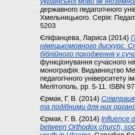
української мови як іноземної
державного педагогічного уні
Хмельницького. Серія: Педагог
5203
Єпіфанцева, Лариса
(2014)
П
німецькомовного дискурс. 
біблійного походження у суча
функціонування сучасного ні
монографія. Видавництво Ме
педагогічного університету і
Мелітополь, pp. 5-11. ISBN 9
Єрмак, Г. В.
(2014)
Співпраця
та подібними для них органі
Єрмак, Г. В.
(2014)
Influence 
between Orthodox church, soci
youth in Ukraine.
Canadian Scie