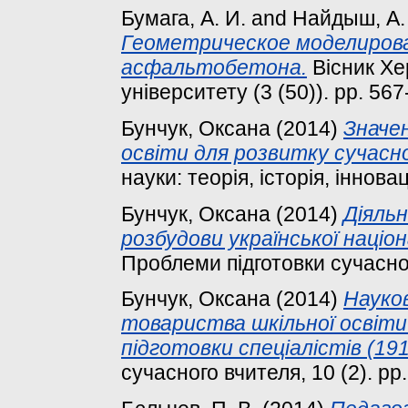
Бумага, А. И.
and
Найдыш, А.
Геометрическое моделирова
асфальтобетона.
Вісник Хе
університету (3 (50)). pp. 567
Бунчук, Оксана
(2014)
Значе
освіти для розвитку сучасної
науки: теорія, історія, інновац
Бунчук, Оксана
(2014)
Діяльн
розбудови української націон
Проблеми підготовки сучасного
Бунчук, Оксана
(2014)
Науков
товариства шкільної освіти
підготовки спеціалістів (191
сучасного вчителя, 10 (2). pp