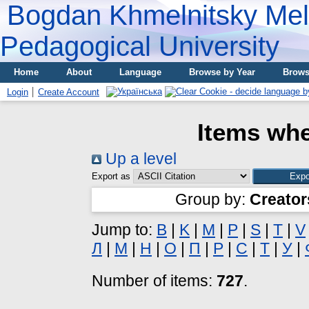
Bogdan Khmelnitsky Meli
Pedagogical University
Home
About
Language
Browse by Year
Brows
Login
Create Account
Items whe
Up a level
Export as
Group by:
Creator
Jump to:
B
|
K
|
M
|
P
|
S
|
T
|
V
Л
|
М
|
Н
|
О
|
П
|
Р
|
С
|
Т
|
У
|
Number of items:
727
.