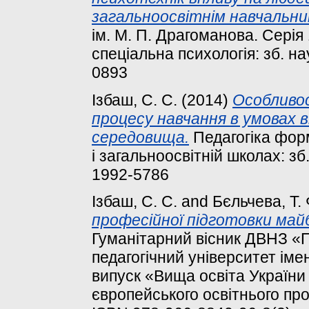
загальноосвітнім навчальни
ім. М. П. Драгоманова. Серія 
спеціальна психологія: зб. нау
0893
Ізбаш, С. С.
(2014)
Особливос
процесу навчання в умовах 
середовища.
Педагогіка форм
і загальноосвітній школах: зб.
1992-5786
Ізбаш, С. С.
and
Бєльчева, Т. 
професійної підготовки майб
Гуманітарний вісник ДВНЗ 
педагогічний університет іме
випуск «Вища освіта України у
європейського освітнього про