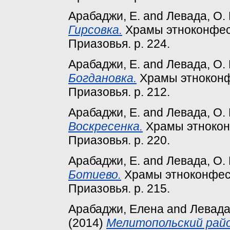
Арабаджи, Е.
and
Левада, О. 
Гирсовка.
Храмы этноконфес
Приазовья. p. 224.
Арабаджи, Е.
and
Левада, О. 
Богдановка.
Храмы этноконф
Приазовья. p. 212.
Арабаджи, Е.
and
Левада, О. 
Воскресенка.
Храмы этнокон
Приазовья. p. 220.
Арабаджи, Е.
and
Левада, О. 
Ботиево.
Храмы этноконфес
Приазовья. p. 215.
Арабаджи, Елена
and
Левада
(2014)
Мелитопольский райо