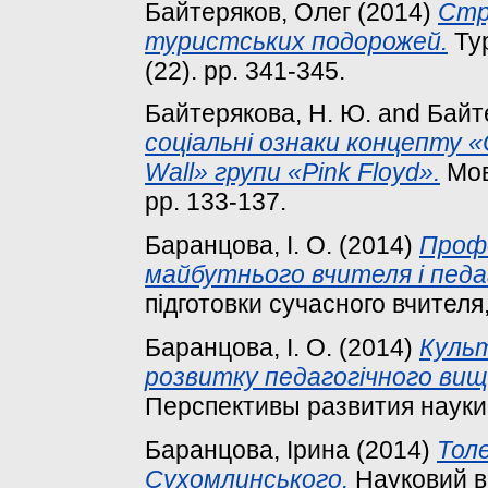
Байтеряков, Олег
(2014)
Стр
туристських подорожей.
Тур
(22). pp. 341-345.
Байтерякова, Н. Ю.
and
Байте
соціальні ознаки концепту 
Wall» групи «Pink Floyd».
Мова
pp. 133-137.
Баранцова, І. О.
(2014)
Профе
майбутнього вчителя і педаг
підготовки сучасного вчителя, 
Баранцова, І. О.
(2014)
Культ
розвитку педагогічного вищ
Перспективы развития науки.
Баранцова, Ірина
(2014)
Толе
Сухомлинського.
Науковий ві