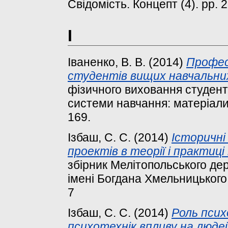
Свідомість. Концепт (4). pp.
І
Іваненко, В. В.
(2014)
Профес
студентів вищих навчальних
фізичного виховання студент
системи навчання: матеріали 
169.
Ізбаш, С. С.
(2014)
Історичні
проектів в теорії і практиц
збірник Мелітопольського дер
імені Богдана Хмельницького,
7
Ізбаш, С. С.
(2014)
Роль псих
психотехнік впливу на людей