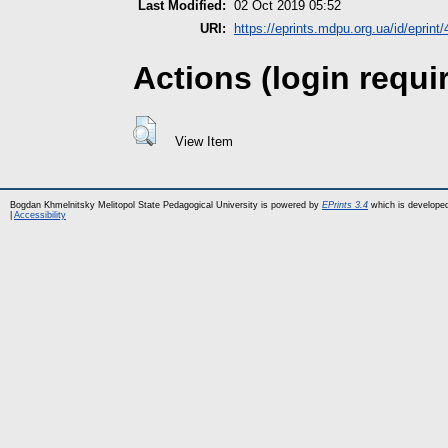
Last Modified:
02 Oct 2019 05:52
URI:
https://eprints.mdpu.org.ua/id/eprint
Actions (login requi
View Item
Bogdan Khmelnitsky Melitopol State Pedagogical University is powered by
EPrints 3.4
which is develope
|
Accessibility