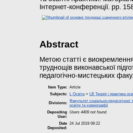
Інтернет-конференції. pp. 15
Abstract
Метою статті є виокремлення
труднощів виконавської підго
педагогічно-мистецьких факул
Item Type:
Article
Subjects:
L Освіта
>
LB Теорія і практика ос
Факультет соціально-педагогічної 
Divisions:
освіти та хореографії
Depositing
Users 4409 not found.
User:
Date
24 Jul 2019 09:22
Deposited: