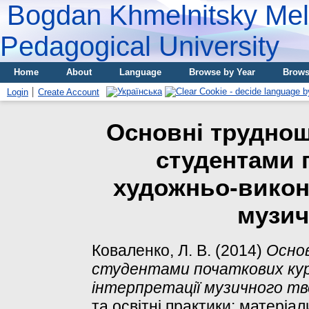
Bogdan Khmelnitsky Meli
Pedagogical University
Home
About
Language
Browse by Year
Brows
Login
Create Account
Основні труднощ
студентами 
художньо-викона
музич
Коваленко, Л. В.
(2014)
Основ
студентами початкових курс
інтерпретації музичного тв
та освітні практики: матеріа