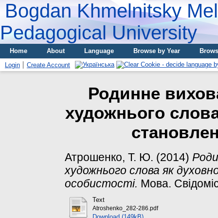
Bogdan Khmelnitsky Meli
Pedagogical University
Home
About
Language
Browse by Year
Brows
Login
Create Account
Родинне вихов
художнього слова
становлен
Атрошенко, Т. Ю.
(2014)
Роди
художнього слова як духовн
особистості.
Мова. Свідоміст
Text
Atroshenko_282-286.pdf
Download (149kB)