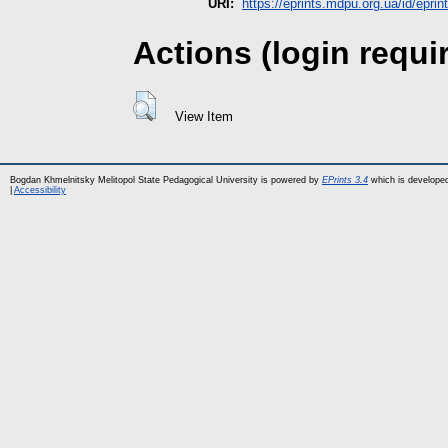
URI:
https://eprints.mdpu.org.ua/id/eprin
Actions (login requi
View Item
Bogdan Khmelnitsky Melitopol State Pedagogical University is powered by
EPrints 3.4
which is develope
|
Accessibility