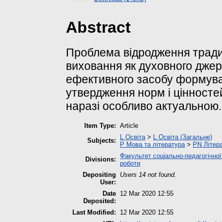
Abstract
Проблема відродження традиц
виховання як духовного джер
ефективного засобу формуван
утвердження норм і цінносте
наразі особливо актуальною.
Item Type:
Article
L Освіта
>
L Освіта (Загальне)
Subjects:
P Мова та література
>
PN Літера
Факультет соціально-педагогічної
Divisions:
роботи
Depositing
Users 14 not found.
User:
Date
12 Mar 2020 12:55
Deposited:
Last Modified:
12 Mar 2020 12:55