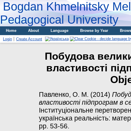
Bogdan Khmelnitsky Meli
Pedagogical University
Home
About
Language
Browse by Year
Brows
Login
Create Account
Побудова велики
властивості під
Obje
Павленко, О. М.
(2014)
Побуд
властивості підпрограм в се
Інституціональне перетворення
українська реальність: матері
pp. 53-56.