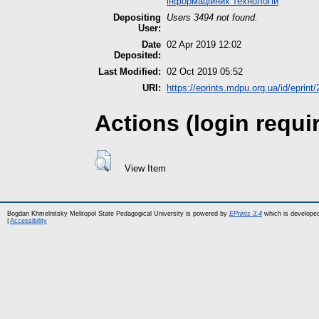
інформаційних технологій
Depositing
Users 3494 not found.
User:
Date
02 Apr 2019 12:02
Deposited:
Last Modified:
02 Oct 2019 05:52
URI:
https://eprints.mdpu.org.ua/id/eprint
Actions (login requi
View Item
Bogdan Khmelnitsky Melitopol State Pedagogical University is powered by
EPrints 3.4
which is develope
|
Accessibility