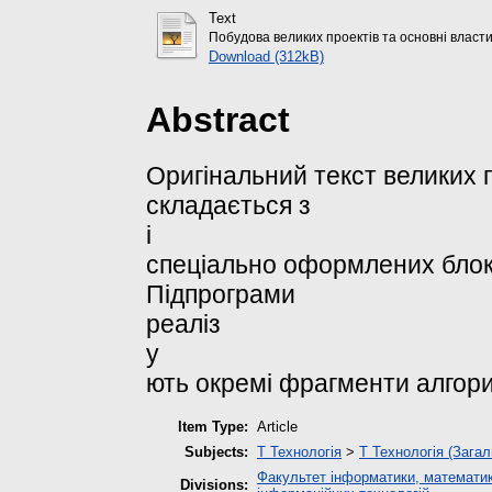
Text
Побудова великих проектів та основні власти
Download (312kB)
Abstract
Оригінальний текст великих п
складається з
і
спеціально оформлених блокі
Підпрограми
реаліз
у
ють окремі фрагменти алгори
Item Type:
Article
Subjects:
T Технологія
>
T Технологія (Загал
Факультет інформатики, математик
Divisions: