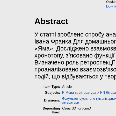
Ogulc
Downl
Abstract
У статті зроблено спробу ан
Івана Франка Для домашньог
«Яма». Досліджено взаємозв’
хронотопу, з’ясовано функції
Визначено роль ретроспекції 
проаналізовано взаємозв’язо
подій, що відбуваються у тво
Item Type:
Article
Subjects:
P Мова та література
>
PN Літера
Факультет суспільно-гуманітарних
Divisions:
літератури
Depositing
Users 33 not found.
User: