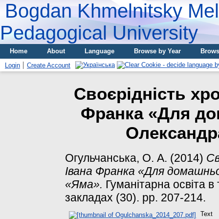
Bogdan Khmelnitsky Meli
Pedagogical University
Home
About
Language
Browse by Year
Brows
Login
Create Account
Своєрідність хро
Франка «Для до
Олександр
Огульчанська, О. А.
(2014)
Св
Івана Франка «Для домашньо
«Яма».
Гуманітарна освіта в
закладах (30). pp. 207-214.
Text