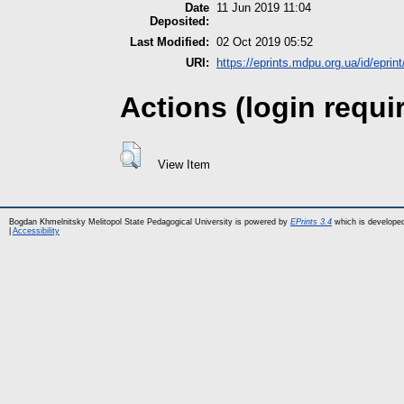
Date
11 Jun 2019 11:04
Deposited:
Last Modified:
02 Oct 2019 05:52
URI:
https://eprints.mdpu.org.ua/id/eprin
Actions (login requi
View Item
Bogdan Khmelnitsky Melitopol State Pedagogical University is powered by
EPrints 3.4
which is develope
|
Accessibility