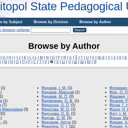
topol State Pedagogical 
e by Subject
Browse by Division
Browse by Author
Browse by Author
|
G
|
H
|
I
|
J
|
K
|
L
|
Ł
|
M
|
N
|
O
|
P
|
R
|
S
|
Š
|
T
|
U
|
V
|
W-X
|
Y
|
Z
|
А
|
Б
Л
|
М
|
Н
|
О
|
П
|
Р
|
С
|
Т
|
У
|
Ф
|
Х
|
Ц
|
Ч
|
Ш
|
Щ
|
Ю
|
Я
(1)
Федоров, І. М.
(1)
Філоненко,
)
Федоров, Миколай
(1)
Філь, О. П
1)
Федоров, М. П.
(2)
Фірцович, 
ія
(1)
Федорченко, О. В.
(1)
Фісанов, Р
я
(7)
Федосєєв, О. П.
(1)
Фісіна, Г. 
я Миколаївна
(3)
Федотова, М. О.
(1)
Фіщук, Н.
32)
Федулова, О. В.
(1)
Фогт, І. М.
1)
Федчак, О. М.
(1)
Фокша, Ма
.
(1)
Федчиняк, Артур
(1)
Фокшек, А.
Федюніна, О. І.
(11)
Фокшек, А