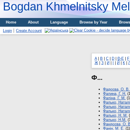
Bogdan Khmelnitsky Meli
Home
About
Language
Browse by Year
Brows
Login
Create Account
A
|
B
|
C
|
D
|
Đ-E
|
F
Ж
|
З
|
И
|
І
|
Й
|
К
|
Ф...
Фадєєва, О. В.
Фалина, Г. Н.
(1
Фаліна, Г. М.
(1
Фалько, Натал
Фалько, Натал
Фалько, Натал
Фалько, Н. М.
(
Фалько, Н.М.
(
Фандєєва, О. В
Фанін, М. Е.
(1)