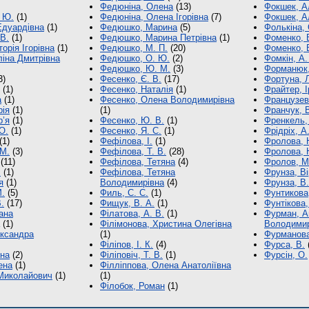
Федюніна, Олена
(13)
Фокшек, А
 Ю.
(1)
Федюніна, Олена Ігорівна
(7)
Фокшек, А
Едуардівна
(1)
Федюшко, Марина
(5)
Фолькіна,
В.
(1)
Федюшко, Марина Петрівна
(1)
Фоменко, 
орія Ігорівна
(1)
Федюшко, М. П.
(20)
Фоменко, В
ліна Дмитрівна
Федюшко, О. Ю.
(2)
Фомкін, А.
Федюшко, Ю. М.
(3)
Форманюк,
3)
Фесенко, Є. В.
(17)
Фортуна, Л
(1)
Фесенко, Наталія
(1)
Фрайтер, І
а
(1)
Фесенко, Олена Володимирівна
Французев
рія
(1)
(1)
Франчук, 
р’я
(1)
Фесенко, Ю. В.
(1)
Френкель,
О.
(1)
Фесенко, Я. С.
(1)
Фрідріх, А
(1)
Фефілова, І.
(1)
Фролова, 
 М.
(3)
Фефілова, Т. В.
(28)
Фролова, Н
(11)
Фефілова, Тетяна
(4)
Фролов, М
.
(1)
Фефілова, Тетяна
Фрунза, В
я
(1)
Володимирівна
(4)
Фрунза, В.
М.
(5)
Филь, С. С.
(1)
Фунтикова
.
(17)
Фищук, В. А.
(1)
Фунтікова,
ана
Філатова, А. В.
(1)
Фурман, А
(1)
Філімонова, Христина Олегівна
Володимир
ксандра
(1)
Фурманова,
Філіпов, І. К.
(4)
Фурса, В.
на
(2)
Філіповіч, Т. В.
(1)
Фурсін, О.
ена
(1)
Філліппова, Олена Анатоліївна
 Миколайович
(1)
(1)
Філобок, Роман
(1)