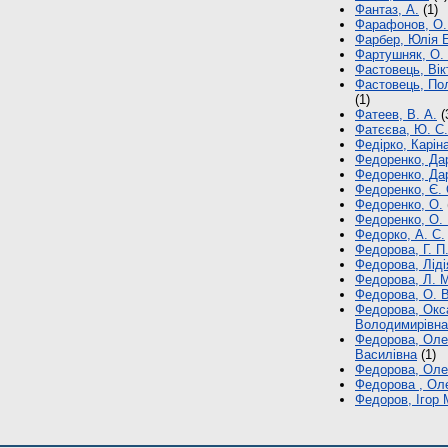
Фантаз, А.
(1)
Фарафонов, О.
Фарбер, Юлія 
Фартушняк, О. 
Фастовець, Вікт
Фастовець, По
(1)
Фатеев, В. А.
(
Фатєєва, Ю. С.
Федірко, Карін
Федоренко, Да
Федоренко, Да
Федоренко, Є. 
Федоренко, О.
Федоренко, О.
Федорко, А. С.
Федорова, Г. П
Федорова, Ліді
Федорова, Л. 
Федорова, О. В
Федорова, Окс
Володимирівна
Федорова, Оле
Василівна
(1)
Федорова, Оле
Федорова , Ол
Федоров, Ігор