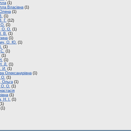
лла
(1)
лла Власівна
(1)
 Олена
(1)
В.
(1)
. Г.
(12)
 О.
(1)
 О. О.
(1)
. В.
(1)
рина
(1)
ич, О. Ю.
(1)
В.
(1)
 С.
(1)
.
(1)
Н.
(1)
. Д.
(1)
. И.
(1)
іра Олександрівна
(1)
 О.
(1)
, Ольга
(1)
 О. О.
(1)
настасія
івна
(1)
 Н. І.
(1)
(1)
(1)