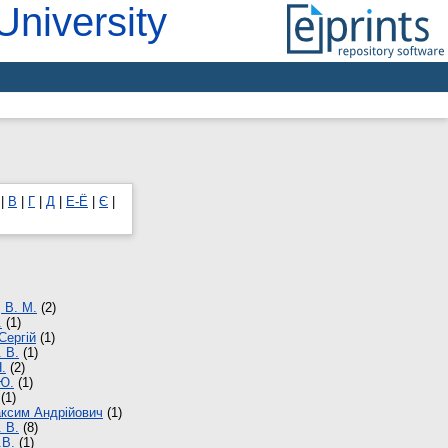
University
|
В
|
Г
|
Д
|
Е-Ё
|
Є
|
 В. М.
(2)
.
(1)
Сергій
(1)
. В.
(1)
Н.
(2)
 Ю.
(1)
(1)
ксим Андрійович
(1)
 В.
(8)
.В.
(1)