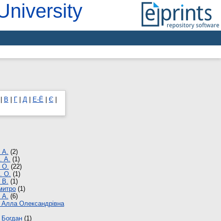
University
|
В
|
Г
|
Д
|
Е-Ё
|
Є
|
 А.
(2)
. А.
(1)
 О.
(22)
. О.
(1)
 В.
(1)
митро
(1)
 А.
(6)
 Алла Олександрівна
 Богдан
(1)