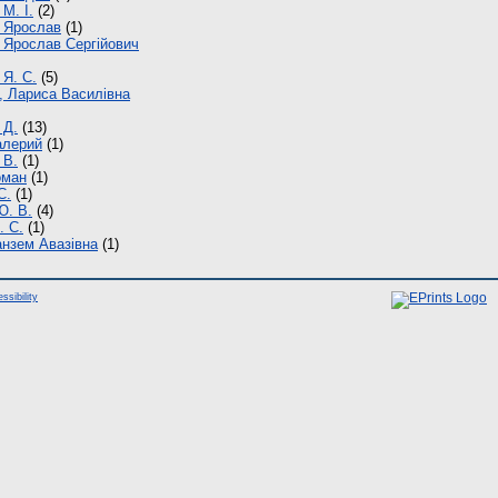
М. І.
(2)
 Ярослав
(1)
 Ярослав Сергійович
 Я. С.
(5)
, Лариса Василівна
 Д.
(13)
алерий
(1)
 В.
(1)
оман
(1)
С.
(1)
Ю. В.
(4)
. С.
(1)
анзем Авазівна
(1)
ssibility