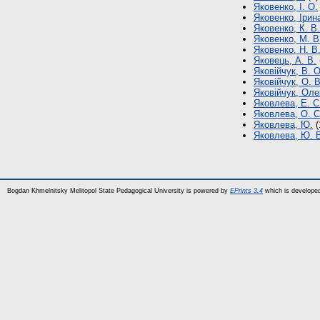
Яковенко, І. О.
Яковенко, Ірин
Яковенко, К. В.
Яковенко, М. В
Яковенко, Н. В
Яковець, А. В.
Яковійчук, В. О
Яковійчук, О. В
Яковійчук, Ол
Яковлева, Е. С
Яковлева, О. С
Яковлева, Ю.
(
Яковлева, Ю. 
Bogdan Khmelnitsky Melitopol State Pedagogical University is powered by
EPrints 3.4
which is develope