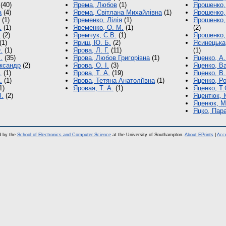
(40)
Ярема, Любов
(1)
Ярошенко, 
а
(4)
Ярема, Світлана Михайлівна
(1)
Ярошенко,
(1)
Яременко, Лілія
(1)
Ярошенко,
.
(1)
Яременко, О. М.
(1)
(2)
.
(2)
Яремчук, С.В.
(1)
Ярошенко,
(1)
Яриш, Ю. Б.
(2)
Ясинецька
.
(1)
Ярова, Л. Г.
(11)
(1)
.
(35)
Ярова, Любов Григорівна
(1)
Яценко, А.
ександр
(2)
Ярова, О. І.
(3)
Яценко, В
.
(1)
Ярова, Т. А.
(19)
Яценко, В.
.
(1)
Ярова, Тетяна Анатоліївна
(1)
Яценко, Р
1)
Яровая, Т. А.
(1)
Яценко, Т.
В.
(2)
Яцентюк, 
Яценюк, М
Яцко, Пар
d by the
School of Electronics and Computer Science
at the University of Southampton.
About EPrints
|
Acce