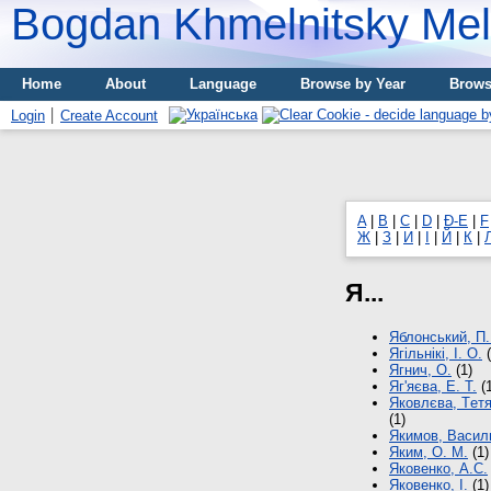
Bogdan Khmelnitsky Meli
Home
About
Language
Browse by Year
Brows
Login
Create Account
A
|
B
|
C
|
D
|
Đ-E
|
F
Ж
|
З
|
И
|
І
|
Й
|
К
|
Я...
Яблонський, П.
Ягільнікі, І. О.
(
Ягнич, О.
(1)
Яг'яєва, Е. Т.
(1
Якoвлєвa, Тeтя
(1)
Якимов, Васил
Яким, О. М.
(1)
Яковенко, А.С.
Яковенко, І.
(1)