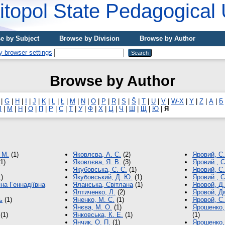
topol State Pedagogical 
e by Subject
Browse by Division
Browse by Author
Browse by Author
|
G
|
H
|
I
|
J
|
K
|
L
|
Ł
|
M
|
N
|
O
|
P
|
R
|
S
|
Š
|
T
|
U
|
V
|
W-X
|
Y
|
Z
|
А
|
Б
Л
|
М
|
Н
|
О
|
П
|
Р
|
С
|
Т
|
У
|
Ф
|
Х
|
Ц
|
Ч
|
Ш
|
Щ
|
Ю
|
Я
 М.
(1)
Яковлєва, А. С.
(2)
Яровий, С.
1)
Яковлєва, Я. В.
(3)
Яровий , С
Якубовська, С. С.
(1)
Яровий, С.
)
Якубовський, Д. Ю.
(1)
Яровий , С
нa Гeннaдiївнa
Яланська, Світлана
(1)
Яровой, Д.
Ялтиченко, Л.
(2)
Яровой, Д
ь
(1)
Яненко, М. С.
(1)
Яровой, С.
Янєва, М. О.
(1)
Ярошенко,
(1)
Янковська, К. Е.
(1)
(1)
Янчик, О. П.
(1)
Ярошенко,