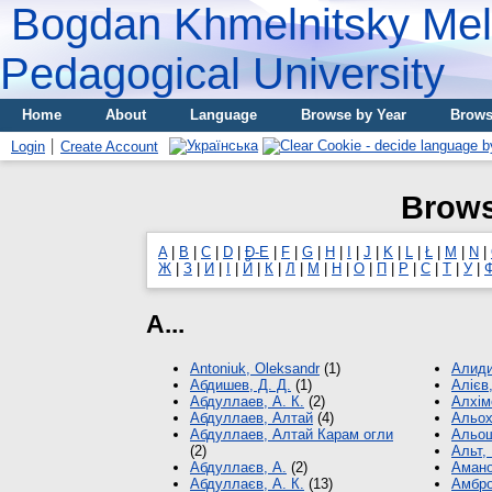
Bogdan Khmelnitsky Meli
Pedagogical University
Home
About
Language
Browse by Year
Brows
Login
Create Account
Brows
A
|
B
|
C
|
D
|
Đ-E
|
F
|
G
|
H
|
I
|
J
|
K
|
L
|
Ł
|
M
|
N
|
Ж
|
З
|
И
|
І
|
Й
|
К
|
Л
|
М
|
Н
|
О
|
П
|
Р
|
С
|
Т
|
У
|
А...
Аntoniuk, Оleksandr
(1)
Алиди
Абдишев, Д. Д.
(1)
Алієв
Абдуллаев, А. К.
(2)
Алхіме
Абдуллаев, Алтай
(4)
Альох
Абдуллаев, Алтай Карам огли
Альош
(2)
Альт, 
Абдуллаєв, А.
(2)
Амано
Абдуллаєв, А. К.
(13)
Амбро