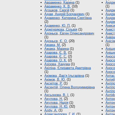
Авраменко, Карина
(1)
Андрю
Авраменко, К. В.
(10)
(1)
Агошков, Сергій
(1)
Андрю
Адам, Андрій Богданович
(1)
Андрю
Адаменко, Катерина Сергіївна
Андрю
(2)
Андрю
Адаменко, Ю. П.
(1)
Аниси
Аджігеряєва, Сільвія
(1)
Анист
Адоньєв, Євген Олександрович
Анист
(1)
Анікі
Адоньєв, Є. О.
(20)
Анісі
Ажажа, М.
(2)
(1)
Ажажа, Марина
(1)
Аніщен
Азарова, Є. В.
(1)
Аніще
Азарова, Є. С.
(2)
Аносов
Азарова, О. К.
(2)
Аносо
Азізова, Ханума
(1)
Аносов
Акіліна, Єлизавета Дмитрівна
Аносо
(1)
Аносов
Акімова, Дар’я Ільгарівна
(1)
Антас
Акімов, В. Ю.
(1)
Антиб
Аксеітов, Р.
(1)
Антіпо
Аксентій, Олена Володимирівна
Антіп
(1)
Антіпо
Аксьонова, В. І.
(1)
Антіф
Акулова, Н.
(2)
Антон
Акулова, Надія
(1)
Антон
Акулова, Н. Ю.
(32)
Антон
Албу, А.
(1)
Антон
Александрова, Г. И.
(1)
Антон