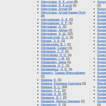
Абдуллаєв, А. К. огли
(4)
Ангел
Абдуллаєв, А. К.огли
(1)
(1)
Абдуллаєв, Алтай
(2)
Ангел
Абдуллаєв, Алтай Карам Огли
Ангел
(4)
Андра
Абдураїмова, А. А.
(1)
Андре
Абдураімова, А. Р.
(1)
Андре
Абдураман, А.
(1)
Андре
Абдураман, Айдер
(1)
Андре
Абдураман, А. Ш.
(12)
Андрє
Абдурасулов, А. З.
(1)
Андро
Аблаев, Э. А.
(1)
Андро
Абламонова, В. І.
(1)
Андро
Аблякімов, Сервет
(1)
Андро
Аблякімов, С. Р.
(1)
Андро
Аблятіфова, Н. О.
(1)
Олекс
Абрамович, І. М.
(1)
Андро
Абрамович, Ірина
(1)
Андро
Аброімова, Н. С.
(1)
Андру
Авдимирець, Н. В.
(1)
Андрю
Авербух, Герман Миколайович
Андрю
(1)
Андрю
Аверіна, К.
(1)
Андрю
Аверіна, Катерина Сергіївна
(1)
Михай
Аверіна, К. С.
(10)
Андрю
Авєріна, Л. С.
(2)
Андрю
Авілова, А. М.
(2)
Андрю
Авраімов, Д. І.
(2)
Андрю
Авраімов, Дмитро Іванович
(1)
Андрю
Авраменко, Б.
(1)
(1)