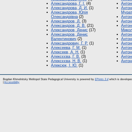
Александрова, Г. І.
(4)
Антон
Александрова, Д. И.
(1)
Антон
Александрова, Юлія
Мурат
Олександрівна
(2)
Антон
Александров, Д.
(3)
Антон
Александров, Д. В.
(21)
Антон
Александров, Денис
(17)
Микол
Александров, Денис
Антон
Валентинович
(2)
Антон
Александрович, Г. Р.
(1)
Антон
Алексеева, Г. М.
(1)
Антоно
Алексеев, А. Н.
(1)
Антоно
Алексєєва, Г. В.
(3)
Антон
Алексєєва, Н. В.
(1)
Антон
Алексюк, І. Ю.
(1)
Bogdan Khmelnitsky Melitopol State Pedagogical University is powered by
EPrints 3.4
which is develope
|
Accessibility