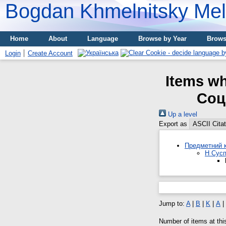
Bogdan Khmelnitsky Meli
Home
About
Language
Browse by Year
Brows
Login
Create Account
Items wh
Соц
Up a level
Export as
Предметний к
H Сусп
Jump to:
A
|
B
|
K
|
А
|
Number of items at thi