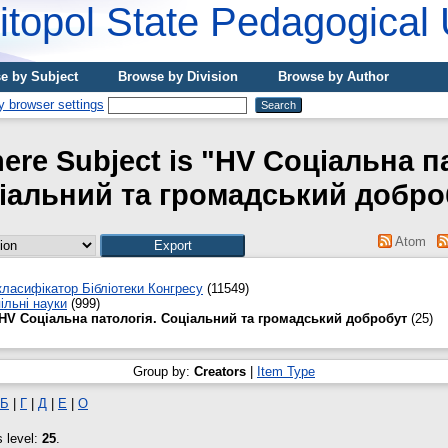
topol State Pedagogical 
e by Subject
Browse by Division
Browse by Author
ere Subject is "HV Соціальна п
іальний та громадський добро
Atom
ласифікатор Бібліотеки Конгресу
(11549)
ільні науки
(999)
HV Соціальна патологія. Соціальний та громадський добробут
(25)
Group by:
Creators
|
Item Type
Б
|
Г
|
Д
|
Е
|
О
s level:
25
.