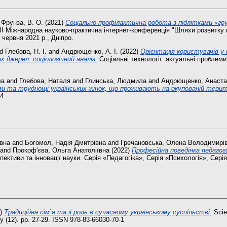
d
Фрунза, В. О.
(2021)
Соціально-профілактична робота з підлітками «гру
 II Міжнародна науково-практична інтернет-конференція "Шляхи розвитку 
 червня 2021 р., Дніпро.
nd
Глебова, Н. І.
and
Андрющенко, А. І.
(2022)
Орієнтація користувачів у
х джерел: соціологічний аналіз.
Соціальні технології: актуальні проблеми 
ла
and
Глебова, Наталя
and
Глинська, Людмила
and
Андрющенко, Анаста
и та труднощі українських жінок, що проживають на окупованій терито
4.
івна
and
Богомол, Надія Дмитрівна
and
Гречановська, Олена Володимирі
and
Прокоф'єва, Ольга Анатоліївна
(2022)
Професійна поведінка педагог
ективи та інновації науки. Серія «Педагогіка», Серія «Психологія», Серія
8)
Традиційна сім`я та її роль в сучасному українському суспільстві.
Scie
 (12). pp. 27-29. ISSN 978-83-66030-70-1