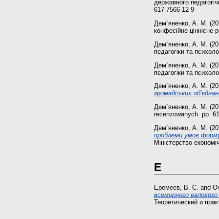
державного педагогічн
617-7566-12-9
Дем`яненко, А. М.
(20
конфесійне ціннісне р
Дем`яненко, А. М.
(20
педагогіки та психоло
Дем`яненко, А. М.
(20
педагогіки та психоло
Дем`яненко, А. М.
(20
громадських об’єднан
Дем`яненко, А. М.
(20
recenzowanych. pp. 61
Дем`яненко, А. М.
(20
проблеми умов формув
Міністерство економіч
Е
Еремеев, В. С.
and
Оч
всемирного валового
Теоретический и практ