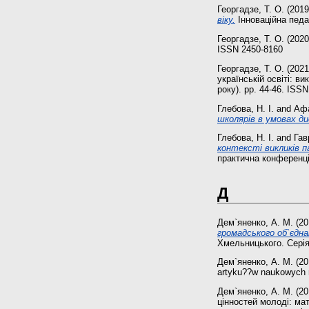
Георгадзе, Т. О.
(201
віку.
Інноваційна педаг
Георгадзе, Т. О.
(202
ISSN 2450-8160
Георгадзе, Т. О.
(202
українській освіті: в
року). pp. 44-46. ISS
Глебова, Н. І.
and
Афа
школярів в умовах ди
Глебова, Н. І.
and
Гав
контексті викликів па
практична конференція
Д
Дем`яненко, А. М.
(20
громадського об`єдна
Хмельницького. Серія:
Дем`яненко, А. М.
(20
artyku??w naukowych 
Дем`яненко, А. М.
(20
цінностей молоді: мат