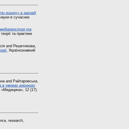
пи ризику» в закладі
науки в сучасних
 медіапросторі та
теорії та практики
сія
and
Решетнікова,
рії.
Українознавчий
вна
and
Райтаровська,
а в умовах воєнного
 «Медицина», 12 (17).
nce, research,