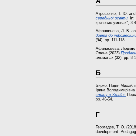
А
Атрошенко, Т. Ю.
an
середньої освіти.
In:
кризових умовах", 3-4
Афанасьєва, Л. В.
a
довіра до інфомедійни
(94). pp. 111-118.
Афанасьєва, Людми
Олена
(2023)
Пpоблем
альманах (32). pp. 8-1
Б
Бирко, Надія Михайл
Ірина Володимирівна
стану в Україні.
Персп
pp. 46-54.
Г
Георгадзе, Т. О.
(201
development. Pedagogy