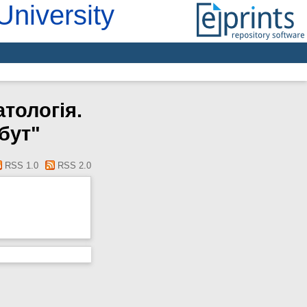
University
атологія.
бут"
RSS 1.0
RSS 2.0