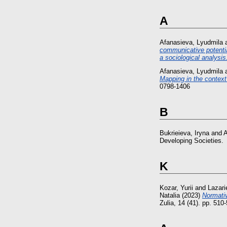
A
Afanasieva, Lyudmila
communicative potentia
a sociological analysis
Afanasieva, Lyudmila
Mapping in the context o
0798-1406
B
Bukrieieva, Iryna
and
A
Developing Societies.
K
Kozar, Yurii
and
Lazari
Natalia
(2023)
Normati
Zulia, 14 (41). pp. 51