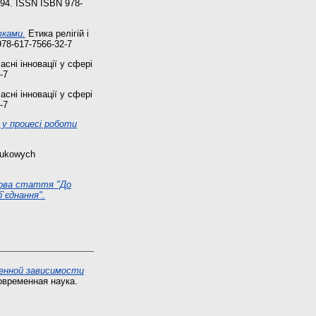
-94. ISSN ISBN 978-
тками.
Етика релігій і
978-617-7566-32-7
сні інновації у сфері
-7
сні інновації у сфері
-7
 у процесі роботи
aukowych
кова стаття "До
`єднання".
менной зависимости
овременная наука.