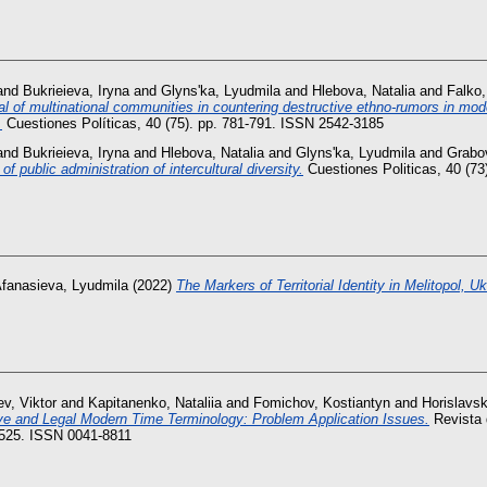
and
Bukrieieva, Iryna
and
Glyns'ka, Lyudmila
and
Hlebova, Natalia
and
Falko,
l of multinational communities in countering destructive ethno-rumors in mod
.
Cuestiones Políticas, 40 (75). pp. 781-791. ISSN 2542-3185
and
Bukrieieva, Iryna
and
Hlebova, Natalia
and
Glyns'ka, Lyudmila
and
Grabo
f public administration of intercultural diversity.
Cuestiones Politicas, 40 (73
fanasieva, Lyudmila
(2022)
The Markers of Territorial Identity in Melitopol, Uk
ev, Viktor
and
Kapitanenko, Nataliia
and
Fomichov, Kostiantyn
and
Horislavsk
ve and Legal Modern Time Terminology: Problem Application Issues.
Revista 
0-525. ISSN 0041-8811