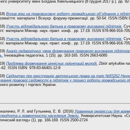
ого університету імені Богдана Хмельницького (8 грудня 2017 р.). pp. 92
18)
Вплив віри на правовиховну роботу громадського об`єднання з підлі
озмаїття: матеріали І Всеукр. форуму-презентації. pp. 50-54. ISSN ISBN 
18)
Участь відповідального батька в правовому вихованні підлітків.
Суча
гії: матеріали Міжнар. наук.-практ. конф.. pp. 17-19. ISSN 978-966-916-705
18)
Участь відповідального батька в правовому вихованні підлітків.
Суча
гії: матеріали Міжнар. наук.-практ. конф.. pp. 17-19. ISSN 978-966-916-705
19)
Аналіз педагогічних умов формування правового виховання підлітків
ь.
Інноваційна педагогіка, 1 (15). pp. 163-165. ISSN 2663-6085
19)
Проблема формування ціннісних орієнтацій молоді.
Zbiór artykułów n
-62. ISSN ISBN: 978-83-66401-12-9
18)
Свідоцтво про реєстрацію авторського права на твір №83262 Нау
ання правової свідомості в підлітків у процесі роботи громадського об
ного розвитку і торгівлі України.
каленко, Р. Л.
and
Гулынина, Е. В.
(2016)
Уравнение регрессии для вре
 продукта и грамотности населения Земли.
Университетская Наука. «С
ический взгляд» (1). pp. 166-169. ISSN 2500-2724