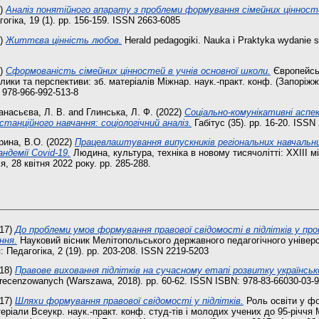
9)
Аналіз понятійного апарату з проблеми формування сімейних цінност
огіка, 19 (1). pp. 156-159. ISSN 2663-6085
0)
Життєва цінність любов.
Herald pedagogiki. Nauka i Praktyka wydanie sp
1)
Сформованість сімейних цінностей в учнів основної школи.
Європейськ
иклики та перспективи: зб. матеріалів Міжнар. наук.-практ. конф. (Запоріж
N 978-966-992-513-8
насьєва, Л. В.
and
Глинська, Л. Ф.
(2022)
Соціально-комунікативні аспе
станційного навчання: соціологічний аналіз.
Габітус (35). pp. 16-20. ISSN
рина, В.О.
(2022)
Працевлаштування випускників регіональних навчальни
ндемії Сovid-19.
Людина, культура, техніка в новому тисячолітті: ХХІІІ 
, 28 квітня 2022 року. pp. 285-288.
17)
До проблеми умов формування правової свідомості в підлітків у про
ння.
Науковий вісник Мелітопольського державного педагогічного універс
 Педагогіка, 2 (19). pp. 203-208. ISSN 2219-5203
18)
Правове виховання підлітків на сучасному етапі розвитку українськ
recenzowanych (Warszawa, 2018). pp. 60-62. ISSN ISBN: 978-83-66030-03-9
17)
Шляхи формування правової свідомості у підлітків.
Роль освіти у ф
еріали Всеукр. наук.-практ. конф. студ-тів і молодих учених до 95-річчя