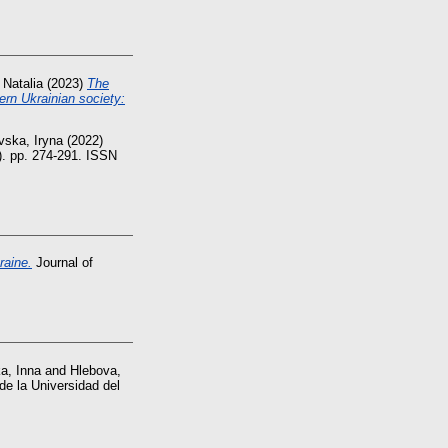
 Natalia
(2023)
The
ern Ukrainian society:
vska, Iryna
(2022)
). pp. 274-291. ISSN
raine.
Journal of
a, Inna
and
Hlebova,
de la Universidad del