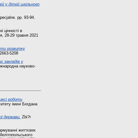
ей у дітей шкільного
ecjalne. pp. 93-94.
і цінності в
жя, 28-29 травня 2021
кти розвитку
 2663-5208
х закладів у
міжнародна науково-
цесі роботи
итету імені Богдана
ої держави.
Zbi?r
ормуванні життєвих
 Мелітопольського