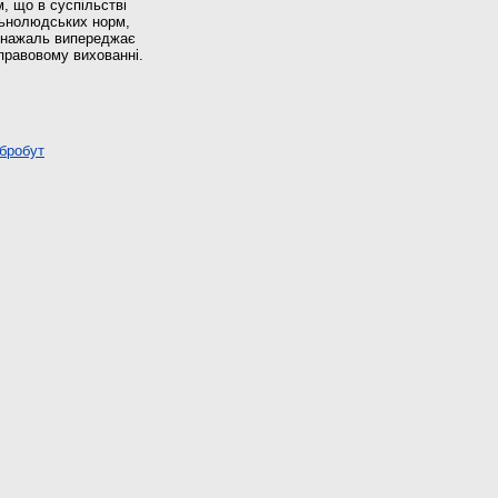
м, що в суспільстві
альнолюдських норм,
а нажаль випереджає
правовому вихованні.
обробут