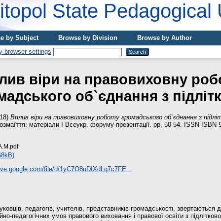
topol State Pedagogical 
e by Subject
Browse by Division
Browse by Author
лив віри на правовиховну роб
мадського об`єднання з підліт
18)
Вплив віри на правовиховну роботу громадського об`єднання з підлі
озмаїття: матеріали І Всеукр. форуму-презентації. pp. 50-54. ISSN ISBN 
.М.pdf
68kB)
rive.google.com/file/d/1yC7O8uDIXdLq7c7FE...
уковців, педагогів, учителів, представників громадськості, звертаються 
йно-педагогічних умов правового виховання і правової освіти з підлітково