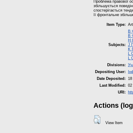
Проблема правової осв
збільшується поведінк
спостерігається тенд
її фронтальне збільш
Item Type:
Art
B 
B 
H 
Subjects:
J 
K 
L 
L 
Divisions:
Уч
Depositing User:
Ін
Date Deposited:
18
Last Modified:
02
URI:
htt
Actions (log
View Item