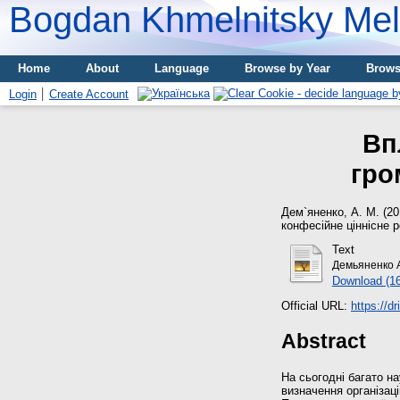
Bogdan Khmelnitsky Meli
Home
About
Language
Browse by Year
Brows
Login
Create Account
Вп
гро
Дем`яненко, А. М.
(20
конфесійне ціннісне р
Text
Демьяненко А
Download (1
Official URL:
https://d
Abstract
На сьогодні багато на
визначення організаці