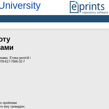
University
оту
ками
тками.
Етика релігій і
978-617-7566-32-7
до проблеми
го віку громадян.