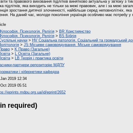
іти та правового виховання підлітків винятково актуальна у зв'язку з ти
а підлітків, яка виходить не тільки за межі правових, але і за межі заг
енція зростання дитячої злочинності, найбільше серед неповнолітніх, як
ення. На даний час, молоде покоління українців особливо має потребу у 
icle
Філософія. Психологія. Релігія
>
BR Християнство
Філософія. Психологія. Релігія
>
BS Біблія
Суспільні науки
>
HV Соціальна патологія. Соціальний та громадський д
Політологія
>
JS Місцеве самоврядування. Міське самоврядування
Право
>
K Право (Загальне)
Освіта
>
L Освіта (Загальне)
Освіта
>
LB Теорія і практика освіти
асники-партнери репозиторію МДПУ
форматики і кібернетики кафедра
 Jan 2019 12:34
 Oct 2019 05:51
ps://eprints.mdpu.org.ua/id/eprint/2652
in required)