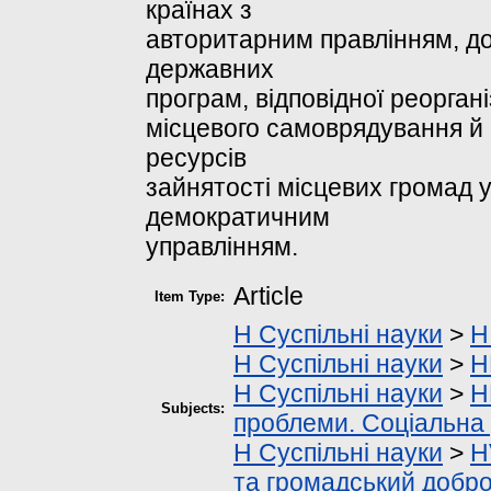
країнах з
авторитарним правлінням, д
державних
програм, відповідної реоргані
місцевого самоврядування й
ресурсів
зайнятості місцевих громад 
демократичним
управлінням.
Article
Item Type:
H Суспільні науки
>
H
H Суспільні науки
>
H
H Суспільні науки
>
H
Subjects:
проблеми. Соціальн
H Суспільні науки
>
H
та громадський добр