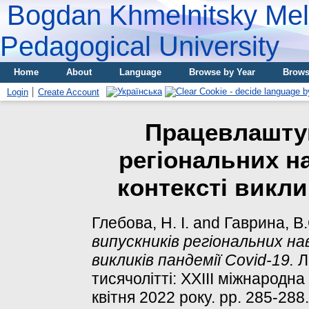
Bogdan Khmelnitsky Meli
Pedagogical University
Home
About
Language
Browse by Year
Brows
Login
Create Account
Працевлашту
регіональних н
контексті викли
Глебова, Н. І.
and
Гаврина, В.
випускників регіональних на
викликів пандемії Сovid-19.
Л
тисячолітті: ХХІІІ міжнародн
квітня 2022 року. pp. 285-288.