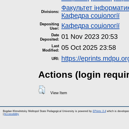
Факультет інформатик
Divisions:
Кафедра соціології
Depositing
Кафедра соціології
User:
Date
01 Nov 2023 20:53
Deposited:
Last
05 Oct 2025 23:58
Modified:
https://eprints.mdpu.or
URI:
Actions (login requi
View Item
Bogdan Khmelnitsky Melitopol State Pedagogical University is powered by
EPrints 3.4
which is develope
|
Accessibility