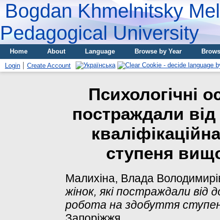
Bogdan Khmelnitsky Meli
Pedagogical University
Home
About
Language
Browse by Year
Brows
Login
Create Account
Психологічні ос
постраждали вiд
кваліфікаційна
ступеня вищо
Малихіна, Влада Володимирі
жінок, які постраждали вiд 
робота на здобуття ступен
Запоріжжя.