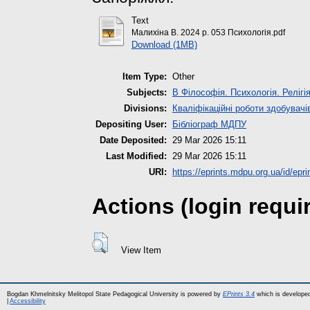
Text
Малихіна В. 2024 р. 053 Психологія.pdf
Download (1MB)
Item Type:
Other
Subjects:
B Філософія. Психологія. Релігі
Divisions:
Кваліфікаційні роботи здобувачі
Depositing User:
Бібліограф МДПУ
Date Deposited:
29 Mar 2026 15:11
Last Modified:
29 Mar 2026 15:11
URI:
https://eprints.mdpu.org.ua/id/epr
Actions (login requi
View Item
Bogdan Khmelnitsky Melitopol State Pedagogical University is powered by
EPrints 3.4
which is develope
|
Accessibility