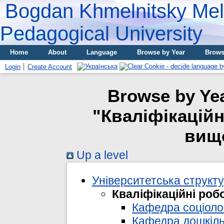
Bogdan Khmelnitsky Meli
Pedagogical University
Home
About
Language
Browse by Year
Brows
Login
Create Account
Browse by Yea
"Кваліфікаційн
вищо
Up a level
Університетська структ
Кваліфікаційні роб
Кафедра соціолог
Кафедра дошкільн