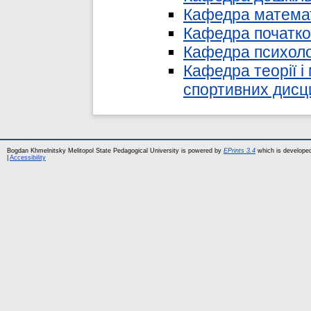
Кафедра математ
Кафедра початков
Кафедра психоло
Кафедра теорії і
спортивних дисц
Bogdan Khmelnitsky Melitopol State Pedagogical University is powered by
EPrints 3.4
which is develope
|
Accessibility