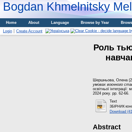
Bogdan Khmelnitsky Meli
Home
About
Language
Browse by Year
Brows
Login
Create Account
Роль тью
навча
Шершньова, Олена
(2
умовах воєнного ста
освітньої інтеграції:
2024 року. pp. 62-66.
Text
ЗБІРНИК кон
Download (4
Abstract