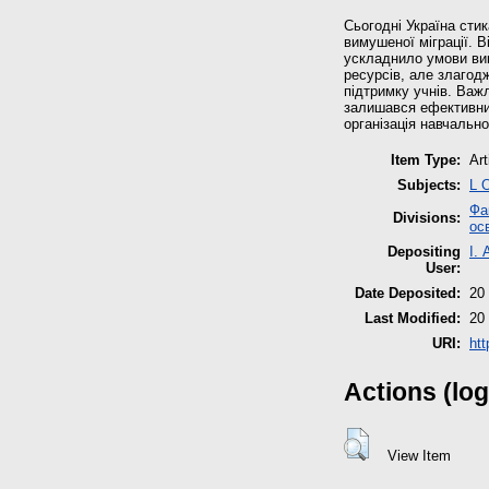
Сьогодні Україна сти
вимушеної міграції. В
ускладнило умови вик
ресурсів, але злагод
підтримку учнів. Важл
залишався ефективни
організація навчальн
Item Type:
Art
Subjects:
L 
Фа
Divisions:
ос
Depositing
І.
User:
Date Deposited:
20
Last Modified:
20
URI:
htt
Actions (log
View Item