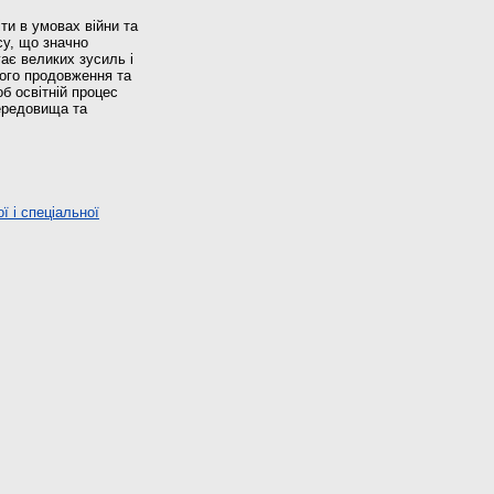
ти в умовах війни та
су, що значно
ає великих зусиль і
його продовження та
об освітній процес
ередовища та
 і спеціальної