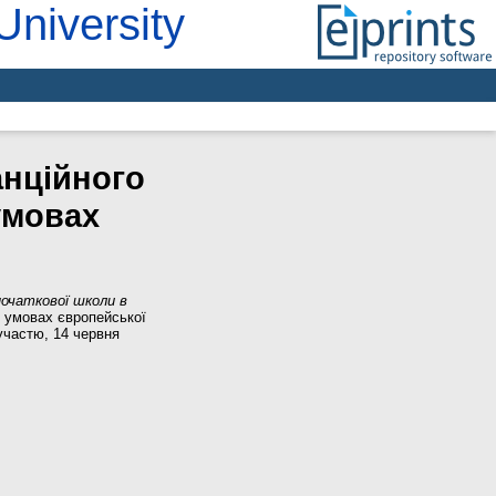
University
анційного
умовах
початкової школи в
в умовах європейської
 участю, 14 червня