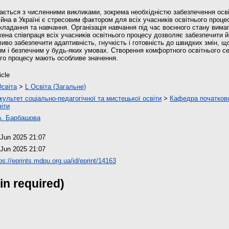
кається з численними викликами, зокрема необхідністю забезпечення осві
ійна в Україні є стресовим фактором для всіх учасників освітнього проце
ладання та навчання. Організація навчання під час воєнного стану вимаг
жена співпраця всіх учасників освітнього процесу дозволяє забезпечити 
иво забезпечити адаптивність, гнучкість і готовність до швидких змін, щ
м і безпечним у будь-яких умовах. Створення комфортного освітнього с
ого процесу мають особливе значення.
icle
Освіта
>
L Освіта (Загальне)
культет соціально-педагогічної та мистецької освіти
>
Кафедра початкової
віти
 А. Барбашова
 Jun 2025 21:07
 Jun 2025 21:07
ps://eprints.mdpu.org.ua/id/eprint/14163
in required)