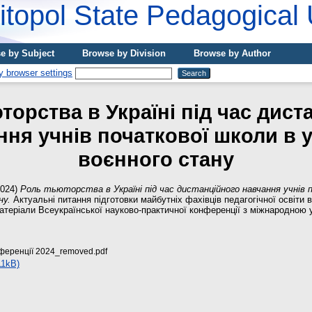
topol State Pedagogical 
e by Subject
Browse by Division
Browse by Author
торства в Україні під час дист
ння учнів початкової школи в 
воєнного стану
024)
Роль тьюторства в Україні під час дистанційного навчання учнів 
ну.
Актуальні питання підготовки майбутніх фахівців педагогічної освіти 
 матеріали Всеукраїнської науково-практичної конференції з міжнародною
ференції 2024_removed.pdf
11kB)